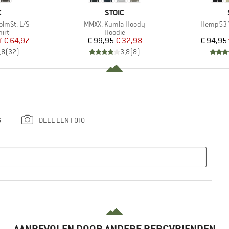
K
MERK
C
STOIC
Artikel
Artikel
lmSt. L/S
MMXX. Kumla Hoody
Hemp53 V
groep
Productgroep
irt
Hoodie
ijs
rlaagde prijs
Prijs
Verlaagde prijs
f
€ 64,97
€ 99,95
€ 32,98
€ 94,95
,8
(
32
)
3,8
(
8
)
G
DEEL EEN FOTO