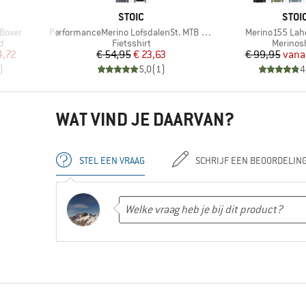
MERK
MER
STOIC
STOI
Artikel
Artikel
Boxer
PerformanceMerino LofsdalenSt. MTB L/S
Merino155 Laho
Productgroep
Product
d
Fietsshirt
Merinosh
de prijs
Prijs
Verlaagde prijs
Pr
Ve
4,72
€ 54,95
€ 23,63
€ 99,95
vana
)
5,0
(
1
)
4
WAT VIND JE DAARVAN?
STEL EEN VRAAG
SCHRIJF EEN BEOORDELIN