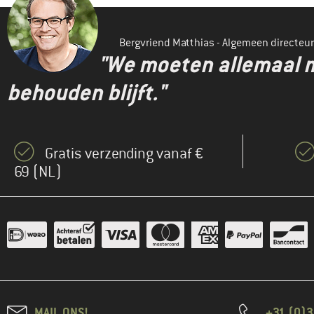
Bergvriend Matthias - Algemeen directeur
"We moeten allemaal m
behouden blijft."
Gratis verzending vanaf €
69 (NL)
MAIL ONS!
+31 (0)3