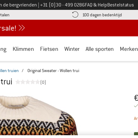
Bel ons op
an de bergvrienden
|
+31 (0)30 - 499 0286
FAQ & Help
Bestelstatus
vind de betalingsinformatie hier! Opent in een infovak
Vind de b
etalen
100 dagen bedenktijd
ing
Klimmen
Fietsen
Winter
Alle sporten
Merken
llen truien
/
Original Sweater - Wollen trui
trui
(0)
Pr
Ar