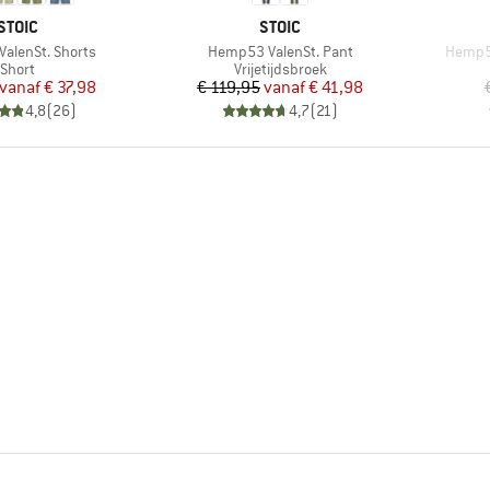
MERK
MERK
STOIC
STOIC
Artikel
Artikel
alenSt. Shorts
Hemp53 ValenSt. Pant
Hemp5
Productgroep
Productgroep
Short
Vrijetijdsbroek
Prijs
Verlaagde prijs
Prijs
Verlaagde prijs
vanaf
€ 37,98
€ 119,95
vanaf
€ 41,98
4,8
(
26
)
4,7
(
21
)