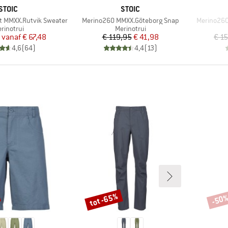
MERK
MERK
STOIC
STOIC
Artikel
Artikel
t MMXX.Rutvik Sweater
Merino260 MMXX.Göteborg Snap
Merino260 
oductgroep
Productgroep
rinotrui
Merinotrui
Prijs
Verlaagde prijs
Prijs
Verlaagde prijs
vanaf
€ 67,48
€ 119,95
€ 41,98
€ 1
4,6
(
64
)
4,4
(
13
)
tot -65%
-50
Korting
Korti