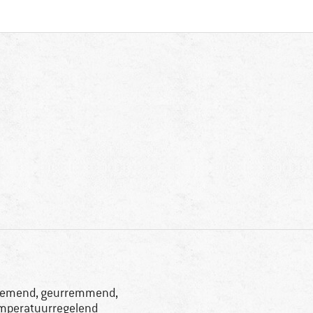
emend, geurremmend,
mperatuurregelend