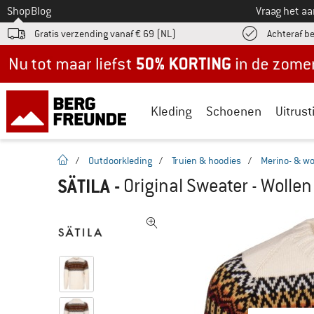
Naar
Shop
Blog
Vraag het a
Gratis verzending vanaf € 69 (NL)
Achteraf b
Nu tot maar liefst -50% in de zomersale!
Kleding
Schoenen
Uitrust
Startpagina
/
Outdoorkleding
/
Truien & hoodies
/
Merino- & wo
SÄTILA
-
Original Sweater - Wollen 