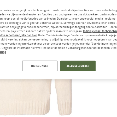
n cookies en vergelijkbare technologieën om de noodzakelijke functies van onze website te 
eden we bijkomende diensten en functies aan, analyseren we ons dataverkeer, om inhouden 
n, resp. social-mediafuncties aan te bieden. Daardoor zijn ook onze social-media-, reclame-
ers op de hoogte van je gebruik van onze website. Sommige daarvan bevinden zich in derde 
ranties om je gegevens te beschermen, bijvoorbeeld tegen toegang door autoriteiten. Door h
lecteren’ ga je ermee akkoord dat we op deze manier te werk gaan.
Indien je enkel technisch 
 te accepteren, klik dan hier
. Onder ‘Cookie-instellingen’ onderaan op onze website kun je 
altijd weer intrekken. Je toestemming is vrijwillig, niet noodzakelijk voor het gebruik van d
oment worden ingetrokken of voor de eerste keer worden gegeven onder "Cookie-instellingen
 Uitgebreide informatie hierover, inclusief de risico's van doorgiften naar derde landen, vind 
aring
.
INSTELLINGEN
ALLES SELECTEREN