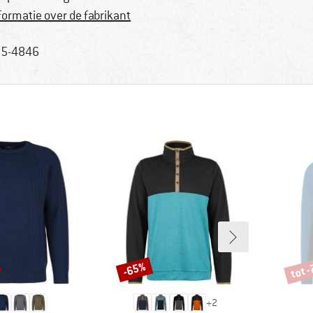
formatie over de fabrikant
5-4846
tot 
-65%
Korting
Korti
+
2