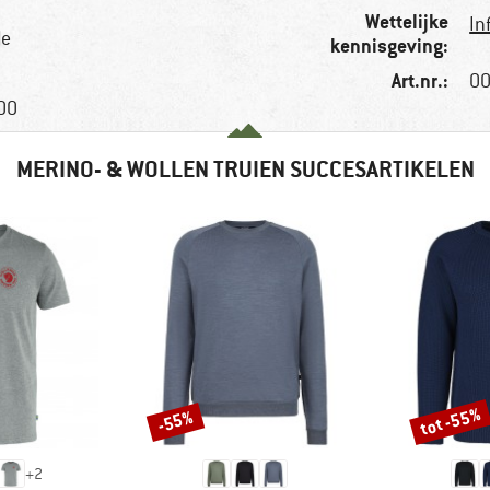
Wettelijke
In
de
kennisgeving:
Art.nr.:
00
100
MERINO- & WOLLEN TRUIEN SUCCESARTIKELEN
tot -55%
-55%
Korting
Korting
+
2