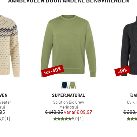
AANBEVOLEN DOOR ANDERE BERGVRIENDEN
tot -40%
-43%
Korting
Korting
MERK
ME
ÄVEN
SUPER.NATURAL
FJÄ
Artikel
Artike
weater
Solution Bio Crew
Övik H
groep
Productgroep
rui
Merinotrui
ijs
Prijs
Verlaagde prijs
,95
€ 149,95
vanaf
€ 89,97
€ 299
5,0
(
1
)
5,0
(
1
)