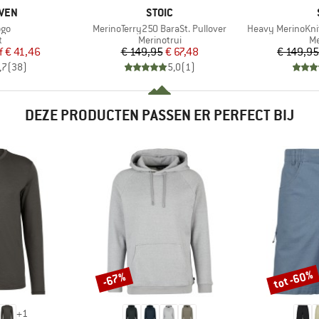
MERK
ÄVEN
STOIC
Artikel
Artikel
ogo
MerinoTerry250 BaraSt. Pullover
Heavy MerinoKni
ctgroep
Productgroep
Pr
t
Merinotrui
Me
ijs
rlaagde prijs
Prijs
Verlaagde prijs
f
€ 41,46
€ 149,95
€ 67,48
€ 149,95
,7
(
38
)
5,0
(
1
)
DEZE PRODUCTEN PASSEN ER PERFECT BIJ
tot -60%
-67%
Korting
Korting
+
1