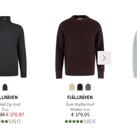
RK
MERK
LLRÄVEN
FJÄLLRÄVEN
l
Artikel
alf Zip Knit
Övik Waffle Knit
Productgroep
Productgroep
Trui
Wollen trui
Prijs
Verlaagde prijs
Prijs
,95
€ 170,97
€ 179,95
5,0
(
1
)
5,0
(
3
)