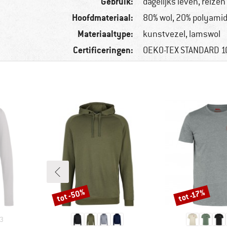
Gebruik:
dagelijks leven, reizen
Hoofdmateriaal:
80% wol, 20% polyami
Materiaaltype:
kunstvezel, lamswol
Certificeringen:
OEKO-TEX STANDARD 
tot -50%
tot -17%
Korting
Korting
3