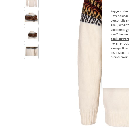
Wij gebruike
Bovendien bi
personalisere
analysepartn
voldoende ga
van ‘Alles se
cookies wenst
geven en ook 
kan op elk m
onze website.
privacyverkl