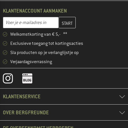
KLANTENACCOUNT AANMAKEN
Vul je e-mailadres hier in en maak in de volgende stap je klanten
E-mailadres
Welkomstkorting van € 5,- **
Exclusieve toegang tot kortingsacties
Sla producten op je verlanglijstje op
Verjaardagsverrassing
KLANTENSERVICE
OVER BERGFREUNDE