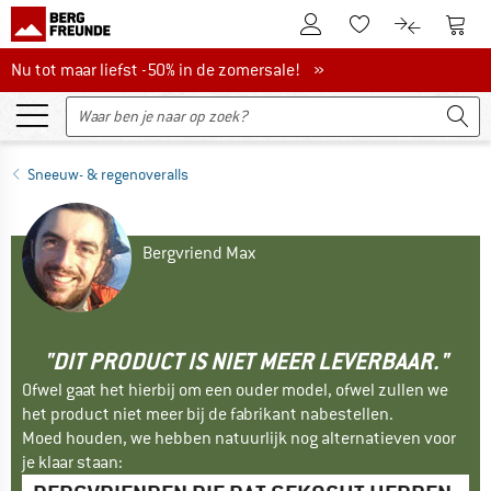
De klantenaccount
Naar
Naar de verlanglijs
Naar de pro
Nu tot maar liefst -50% in de zomersale!
Nu tot maar liefst -50% in de zomersale! »
Sneeuw- & regenoveralls
Bergvriend Max
"DIT PRODUCT IS NIET MEER LEVERBAAR."
Ofwel gaat het hierbij om een ouder model, ofwel zullen we
het product niet meer bij de fabrikant nabestellen.
Moed houden, we hebben natuurlijk nog alternatieven voor
je klaar staan: