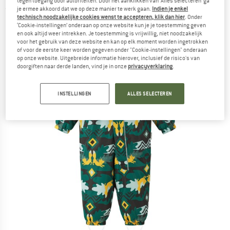
tegen toegang door autoriteiten. Door het aanklikken van ‘Alles selecteren’ ga
je ermee akkoord dat we op deze manier te werk gaan.
Indien je enkel
(0)
technisch noodzakelijke cookies wenst te accepteren, klik dan hier
. Onder
‘Cookie-instellingen’ onderaan op onze website kun je je toestemming geven
en ook altijd weer intrekken. Je toestemming is vrijwillig, niet noodzakelijk
voor het gebruik van deze website en kan op elk moment worden ingetrokken
of voor de eerste keer worden gegeven onder "Cookie-instellingen" onderaan
op onze website. Uitgebreide informatie hierover, inclusief de risico's van
doorgiften naar derde landen, vind je in onze
privacyverklaring
.
INSTELLINGEN
ALLES SELECTEREN