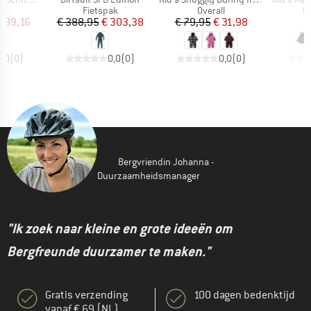
ctgroep
Productgroep
Productgroep
P
l
Fietspak
Overall
R
ijs
rlaagde prijs
Prijs
Verlaagde prijs
Prijs
Verlaagde prijs
 199,16
€ 388,95
€ 303,38
€ 79,95
€ 31,98
€
0,0
(
0
)
0,0
(
0
)
0,0
(
0
)
Bergvriendin Johanna -
Duurzaamheidsmanager
"Ik zoek naar kleine en grote ideeën om
Bergfreunde duurzamer te maken."
Gratis verzending
100 dagen bedenktijd
vanaf € 69 (NL)