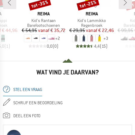
%
tot -35%
tot -25%
tot
Korting
Korting
Kort
K
MERK
MERK
A
REIMA
REIMA
Artikel
Artikel
Art
mppi
Kid's Rantaan
Kid's Lammikko
Kid
roep
Productgroep
Productgroep
Produ
roek
Barefootschoenen
Regenbroek
Baref
ijs
rlaagde prijs
Prijs
Verlaagde prijs
Prijs
Verlaagde prijs
f
€ 44,96
€ 54,95
vanaf
€ 35,72
€ 29,95
vanaf
€ 22,46
€ 99,95
+
2
+
3
5,0
(
1
)
0,0
(
0
)
4,4
(
15
)
WAT VIND JE DAARVAN?
STEL EEN VRAAG
SCHRIJF EEN BEOORDELING
DEEL EEN FOTO