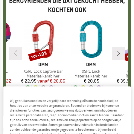
BERGVRIENDEN DIE DAT GEKOCHT HEBBEN,
KOCHTEN OOK
tot
tot -10%
Korting
Kort
A
MERK
DMM
MERK
DMM
 L.E.
Artikel
XSRE Lock Captive Bar
Artikel
XSRE Lock
Arti
Kid'
tgroep
elm
Productgroep
Materiaalkarabiner
Productgroep
Materiaalkarabiner
Prod
Rubb
ijs
rlaagde prijs
 29,22
€ 22,95
vanaf
Prijs
Verlaagde prijs
€ 20,66
€ 20,85
Prijs
€ 39,95
+
2
+
2
5,0
(
6
)
4,8
(
9
)
4,2
(
6
)
Wij gebruiken cookies en vergelijkbare technologieën om de noodzakelijke
functies van onze website te garanderen. Bovendien bieden we bijkomende
diensten en functies aan, analyseren we ons dataverkeer, om inhouden en
reclame te personaliseren, resp. social-mediafuncties aan te bieden. Daardoor
zijn ook onze social-media-, reclame- en analysepartners op de hoogte van je
gebruik van onze website. Sommige daarvan bevinden zich in derde landen
REIMA
-
Kid's Lappi - Overall
zonder voldoende garanties om je gegevens te beschermen, bijvoorbeeld