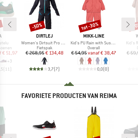
%
tot -30%
-50%
-5
Korting
Korting
Kort
K
MERK
MERK
A
DIRTLEJ
MIKK-LINE
Artikel
Artikel
Artikel
ustelu
Women's Dirtsuit Pro Edition
Kid's PU Rain with Suspenders
Kid's 
ep
Productgroep
Productgroep
hoenen
Fietspak
Overall
ijs
rlaagde prijs
Prijs
Verlaagde prijs
Prijs
Verlaagde prijs
f
€ 51,97
€ 268,95
€ 134,48
€ 54,95
vanaf
€ 38,47
€ 59,
+
3
,5
(
11
)
3,7
(
7
)
0,0
(
0
)
FAVORIETE PRODUCTEN VAN REIMA