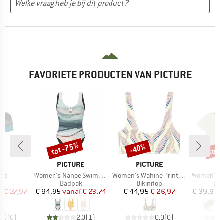
FAVORIETE PRODUCTEN VAN PICTURE
%
tot -75%
tot
-40%
Korting
Korting
Kort
MERK
MERK
M
RE
PICTURE
PICTURE
P
Artikel
Artikel
Artikel
Cap
Women's Nanoe Swimsuit
Women's Wahine Printed Top
Women's T
ductgroep
Productgroep
Productgroep
Pr
Badpak
Bikinitop
Sp
ijs
rlaagde prijs
Prijs
Verlaagde prijs
Prijs
Verlaagde prijs
f
€ 27,97
€ 94,95
vanaf
€ 23,74
€ 44,95
€ 26,97
€ 39,95
0,0
(
0
)
2,0
(
1
)
0,0
(
0
)