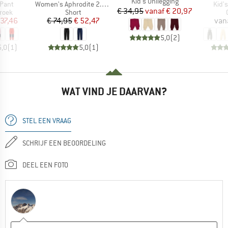
Artikel
Kid's Unilegging
Artikel
Artik
 Pant
Women's Aphrodite 2.0 Capri
Kid'
Prijs
Verlaagde prijs
€ 34,95
vanaf
€ 20,97
roep
Productgroep
roek
Short
ijs
rlaagde prijs
Prijs
Verlaagde prijs
 37,46
€ 74,95
€ 52,47
van
5,0
(
2
)
5,0
(
1
)
5,0
(
1
)
WAT VIND JE DAARVAN?
STEL EEN VRAAG
SCHRIJF EEN BEOORDELING
DEEL EEN FOTO