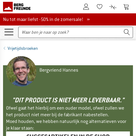
De klantenaccount
Naar
Naar de verlanglijs
Naar de pro
Nu tot maar liefst -50% in de zomersale!
Nu tot maar liefst -50% in de zomersale! »
Vrijetijdsbroeken
Bergvriend Hannes
"DIT PRODUCT IS NIET MEER LEVERBAAR."
Ofwel gaat het hierbij om een ouder model, ofwel zullen we
het product niet meer bij de fabrikant nabestellen.
Moed houden, we hebben natuurlijk nog alternatieven voor
je klaar staan: