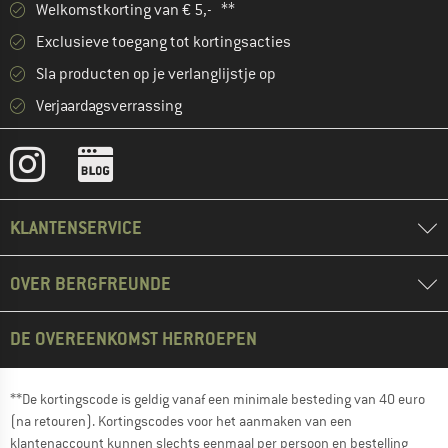
Welkomstkorting van € 5,- **
Exclusieve toegang tot kortingsacties
Sla producten op je verlanglijstje op
Verjaardagsverrassing
KLANTENSERVICE
OVER BERGFREUNDE
DE OVEREENKOMST HERROEPEN
**De kortingscode is geldig vanaf een minimale besteding van 40 euro
(na retouren). Kortingscodes voor het aanmaken van een
klantenaccount kunnen slechts eenmaal per persoon en bestelling