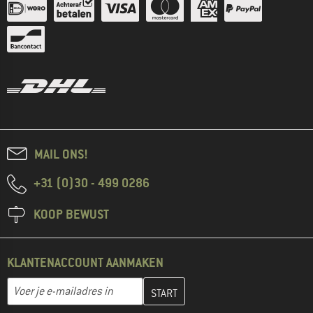
MAIL ONS!
+31 (0)30 - 499 0286
KOOP BEWUST
KLANTENACCOUNT AANMAKEN
Vul je e-mailadres hier in en maak in de volgende stap je klanten
E-mailadres