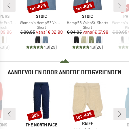
tot -67%
tot -60%
tot
Korting
Korting
Kort
MERK
MERK
ME
PERS
STOIC
STOIC
PA
Artikel
Artikel
Artikel
rousers III
Women's Hemp53 ValenSt. Shorts
Hemp53 ValenSt. Shorts
Women's Ha
roep
Productgroep
Productgroep
Pr
roek
Short
Short
Kl
ijs
rlaagde prijs
Prijs
Verlaagde prijs
Prijs
Verlaagde prijs
 89,96
€ 99,95
vanaf
€ 32,98
€ 94,95
vanaf
€ 37,98
€ 99,95
5,0
(
9
)
4,8
(
29
)
4,8
(
26
)
AANBEVOLEN DOOR ANDERE BERGVRIENDEN
tot -40%
-30%
Korting
Korting
MERK
REIFF
MERK
M
SONS
THE NORTH FACE
D