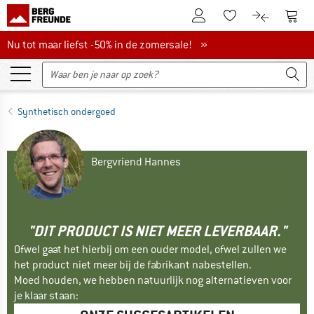
De klantenaccount
Naar
Naar de verlanglijs
Naar de pro
Nu tot maar liefst -50% in de zomersale!
Nu tot maar liefst -50% in de zomersale! »
Synthetisch ondergoed
Bergvriend Hannes
"DIT PRODUCT IS NIET MEER LEVERBAAR."
Ofwel gaat het hierbij om een ouder model, ofwel zullen we
het product niet meer bij de fabrikant nabestellen.
Moed houden, we hebben natuurlijk nog alternatieven voor
je klaar staan: