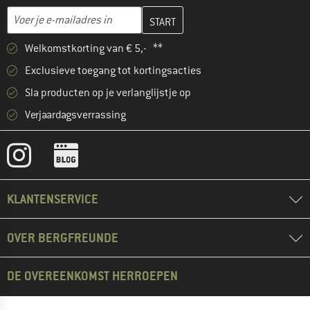
Vul je e-mailadres hier in en maak in de volgende stap je klanten
E-mailadres
Welkomstkorting van € 5,- **
Exclusieve toegang tot kortingsacties
Sla producten op je verlanglijstje op
Verjaardagsverrassing
KLANTENSERVICE
OVER BERGFREUNDE
DE OVEREENKOMST HERROEPEN