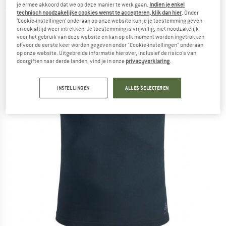
je ermee akkoord dat we op deze manier te werk gaan.
Indien je enkel
(0)
technisch noodzakelijke cookies wenst te accepteren, klik dan hier
. Onder
‘Cookie-instellingen’ onderaan op onze website kun je je toestemming geven
en ook altijd weer intrekken. Je toestemming is vrijwillig, niet noodzakelijk
voor het gebruik van deze website en kan op elk moment worden ingetrokken
of voor de eerste keer worden gegeven onder "Cookie-instellingen" onderaan
op onze website. Uitgebreide informatie hierover, inclusief de risico's van
doorgiften naar derde landen, vind je in onze
privacyverklaring
.
INSTELLINGEN
ALLES SELECTEREN