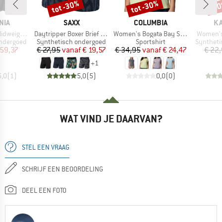
tot -30%
tot -30%
-5
Korting
Korting
Kort
MERK
MERK
M
NIA
SAXX
COLUMBIA
KA
Artikel
Artikel
Artikel
ght Crew
Daytripper Boxer Brief Fly
Women's Bogata Bay S/S Tee
Women's
Productgroep
Productgroep
Productg
ondergoed
Synthetisch ondergoed
Sportshirt
Syntheti
ijs
rlaagde prijs
Prijs
Verlaagde prijs
Prijs
Verlaagde prijs
 59,37
€ 27,95
vanaf
€ 19,57
€ 34,95
vanaf
€ 24,47
€ 22
+
1
5,0
(
1
)
5,0
(
5
)
0,0
(
0
)
WAT VIND JE DAARVAN?
STEL EEN VRAAG
SCHRIJF EEN BEOORDELING
DEEL EEN FOTO