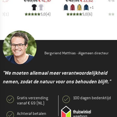
ijs
rlaagde prijs
Prijs
Verlaagde prijs
Prijs
Verlaagde prijs
 61,17
€ 59,95
€ 41,97
€ 42,95
€ 23,62
€ 37
+
1
5,0
(
1
)
5,0
(
4
)
5,0
(
6
)
Bergvriend Matthias - Algemeen directeur
"We moeten allemaal meer verantwoordelijkheid
nemen, zodat de natuur voor ons behouden blijft."
Gratis verzending
100 dagen bedenktijd
vanaf € 69 (NL)
Achteraf betalen