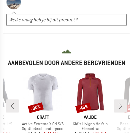
AANBEVOLEN DOOR ANDERE BERGVRIENDEN
-30%
-45%
-5
Korting
Korting
Kort
MERK
MERK
M
IC
CRAFT
VAUDE
BI
Artikel
Artikel
Artikel
hirt L/S
Active Extreme X CN S/S
Kid's Livigno Halfzip
Base La
groep
Productgroep
Productgroep
Productg
eve
Synthetisch ondergoed
Fleecetrui
Syntheti