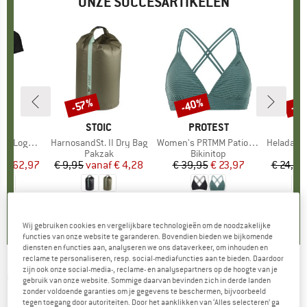
ONZE SUCCESARTIKELEN
%
-40%
-8
-57%
Korting
Korting
Kort
OX
MERK
STOIC
MERK
PROTEST
o T-Shirt
Artikel
HarnosandSt. II Dry Bag
Artikel
Women's PRTMM Patio Triangle
Artikel
HeladagenSt. Insulated
groep
irt
Productgroep
Pakzak
Productgroep
Bikinitop
Pr
Is
f
ijs
rlaagde prijs
€ 62,97
€ 9,95
vanaf
Prijs
Verlaagde prijs
€ 4,28
€ 39,95
Prijs
Verlaagde prijs
€ 23,97
€ 24,95
,7
(
24
)
5,0
(
2
)
4,9
(
23
)
Wij gebruiken cookies en vergelijkbare technologieën om de noodzakelijke
functies van onze website te garanderen. Bovendien bieden we bijkomende
diensten en functies aan, analyseren we ons dataverkeer, om inhouden en
reclame te personaliseren, resp. social-mediafuncties aan te bieden. Daardoor
zijn ook onze social-media-, reclame- en analysepartners op de hoogte van je
ODLO
-
Baselayer Top Crew Neck S/S
gebruik van onze website. Sommige daarvan bevinden zich in derde landen
zonder voldoende garanties om je gegevens te beschermen, bijvoorbeeld
Performance Light E - Synthetisch ondergoed
tegen toegang door autoriteiten. Door het aanklikken van ‘Alles selecteren’ ga