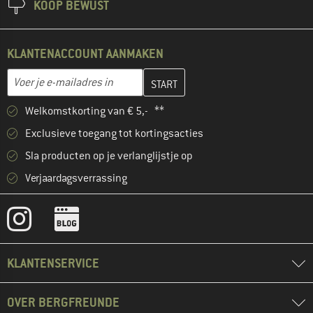
KOOP BEWUST
KLANTENACCOUNT AANMAKEN
Vul je e-mailadres hier in en maak in de volgende stap je klanten
E-mailadres
Welkomstkorting van € 5,- **
Exclusieve toegang tot kortingsacties
Sla producten op je verlanglijstje op
Verjaardagsverrassing
KLANTENSERVICE
OVER BERGFREUNDE