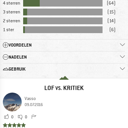
4 sterren
(64)
3 sterren
(15)
2 sterren
(14)
1 ster
(6)
VOORDELEN
NADELEN
GEBRUIK
LOF
KRITIEK
VS.
Vasso
09.07.2016
0
0