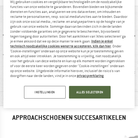
Wij gebruiken cookies en vergelijkbare technologieën om de noodzakelijke
functies van onze website te garanderen. Bovendien bieden we bijkomende
diensten en functies aan, analyseren we ons dataverkeer, om inhouden en
IN EEN OOGOPSLAG
reclame te personaliseren, resp. social-mediafuncties aan te bieden. Daardoor
zijn ook onze social-media-, reclame- en analysepartners op de hoogte van je
gebruik van onze website. Sommige daarvan bevinden zich in derde landen
zonder voldoende garanties om je gegevens te beschermen, bijvoorbeeld
tegen toegang door autoriteiten. Door het aanklikken van ‘Alles selecteren’ ga
je ermee akkoord dat we op deze manier te werk gaan.
Indien je enkel
technisch noodzakelijke cookies wenst te accepteren, klik dan hier
. Onder
‘Cookie-instellingen’ onderaan op onze website kun je je toestemming geven
en ook altijd weer intrekken. Je toestemming is vrijwillig, niet noodzakelijk
voor het gebruik van deze website en kan op elk moment worden ingetrokken
of voor de eerste keer worden gegeven onder "Cookie-instellingen" onderaan
0 g
Vibram-zool
Stootrand
Leer/ sy
op onze website. Uitgebreide informatie hierover, inclusief de risico's van
doorgiften naar derde landen, vind je in onze
privacyverklaring
.
INSTELLINGEN
ALLES SELECTEREN
MATERIAALGEGEVENS & KENMERKEN
APPROACHSCHOENEN SUCCESARTIKELEN