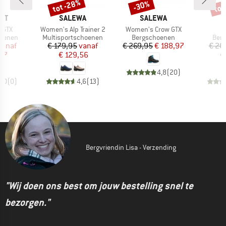
%
tot -28%
tot
-30%
Korting
Korting
Kort
MERK
MERK
M
NT
SALEWA
SALEWA
S
Artikel
Artikel
Ar
 GTX
Women's Alp Trainer 2
Women's Crow GTX
C
ep
Productgroep
Productgroep
Prod
oenen
Multisportschoenen
Bergschoenen
Ber
ijs
rlaagde prijs
Prijs
Verlaagde prijs
Prijs
Verlaagde prijs
vanaf
€ 179,95
vanaf
€ 269,95
€ 188,97
€ 26
,97
€ 129,56
€
4,8
(
20
)
0,0
(
0
)
4,6
(
13
)
Bergvriendin Lisa - Verzending
"Wij doen ons best om jouw bestelling snel te
bezorgen."