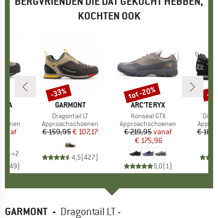
BERGVRIENDEN DIE DAT GEKOCHT HEBBEN,
KOCHTEN OOK
%
tot -20%
-33%
-2
Korting
Korting
Kort
TIVA
MERK
GARMONT
MERK
ARC'TERYX
M
G
 X
Artikel
Dragontail LT
Artikel
Konseal GTX
Artike
Drago
ep
hoenen
Productgroep
Approachschoenen
Productgroep
Approachschoenen
Produc
Appro
ijs
rlaagde prijs
vanaf
€ 159,95
Prijs
Verlaagde prijs
€ 107,17
€ 219,95
Prijs
Verlaagde prijs
vanaf
€ 184
96
€ 175,96
+
2
4,5
(
427
)
,7
(
149
)
5,0
(
1
)
GARMONT
-
Dragontail LT -