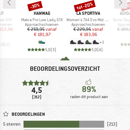
tot -20%
-30%
-2
Korting
Korting
Kort
MERK
MERK
MER
UT
HANWAG
LA SPORTIVA
ADID
Artikel
Artikel
Artikel
Low GTX
Makra Pro Low Lady GTX
Women's TX4 Evo Mid GTX
Terrex Skyc
ep
Productgroep
Productgroep
Produc
hoenen
Approachschoenen
Approachschoenen
Appro
ijs
rlaagde prijs
Prijs
Verlaagde prijs
Prijs
Verlaagde prijs
 152,96
€ 259,95
vanaf
€ 229,95
vanaf
€ 199,
€ 181,97
€ 183,96
+
1
5,0
(
1
)
5,0
(
3
)
5,0
(
4
)
BEOORDELINGSOVERZICHT
89%
4,5
(312)
raden dit product aan
BEOORDELINGEN
5 sterren
(213)