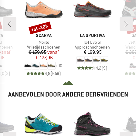
tot -20%
tot
Korting
Kort
MERK
MERK
M
PA
SCARPA
LA SPORTIVA
G
Artikel
Artikel
Artik
LT
Mojito
Tx4 Evo ST
Vett
ep
Productgroep
Productgroep
Produ
hoenen
Vrijetijdsschoenen
Approachschoenen
Wand
ijs
rlaagde prijs
Prijs
Verlaagde prijs
Prijs
vanaf
€ 159,95
vanaf
€ 169,95
€ 20
,96
€ 127,96
€
+
10
4,2
(
9
)
4,0
(
3
)
4,8
(
658
)
AANBEVOLEN DOOR ANDERE BERGVRIENDEN