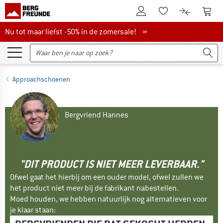
De klantenaccount
Naar
Naar de verlanglijs
Naar de pro
Nu tot maar liefst -50% in de zomersale!
Nu tot maar liefst -50% in de zomersale! »
Approachschoenen
Bergvriend Hannes
"DIT PRODUCT IS NIET MEER LEVERBAAR."
Ofwel gaat het hierbij om een ouder model, ofwel zullen we
het product niet meer bij de fabrikant nabestellen.
Moed houden, we hebben natuurlijk nog alternatieven voor
je klaar staan: