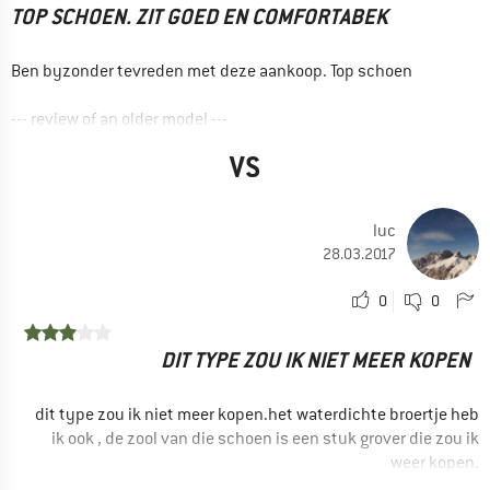
TOP SCHOEN. ZIT GOED EN COMFORTABEK
Ben byzonder tevreden met deze aankoop. Top schoen
--- review of an older model ---
VOORDELEN
VS
Stabiliseert de voet
Robuust
luc
Ademend
28.03.2017
Prijs / kwaliteit
0
0
GEBRUIK
Trekking
DIT TYPE ZOU IK NIET MEER KOPEN
Wandelen
dit type zou ik niet meer kopen.het waterdichte broertje heb
Ja, ik zou het product aan een vriend aanraden
ik ook , de zool van die schoen is een stuk grover die zou ik
weer kopen.