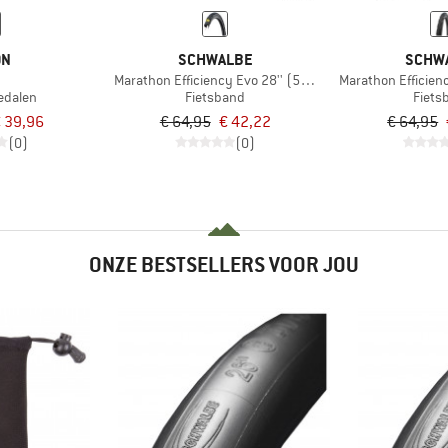
ON
SCHWALBE
SCHW
Marathon Efficiency Evo 28'' (50-622) SR V-Guard
Marathon Efficienc
edalen
Fietsband
Fiets
 39,96
€ 64,95
€ 42,22
€ 64,95
(0)
(0)
ONZE BESTSELLERS VOOR JOU