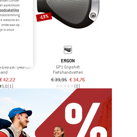
landen zonder
et aanklikken
noodzakelijke
-13%
je toestemming
eze website en
" onderaan op
je in onze
ALBE
ERGON
 Evo 28'' (40-622) V-Guard FB
GP1 Gripshift
band
Fietshandvatten
€ 42,22
€ 39,95
€ 34,76
5,0
(1)
(0)