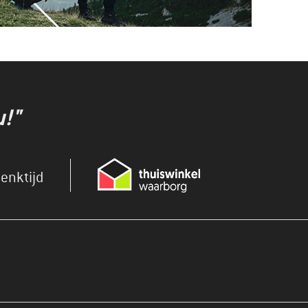
u!"
enktijd