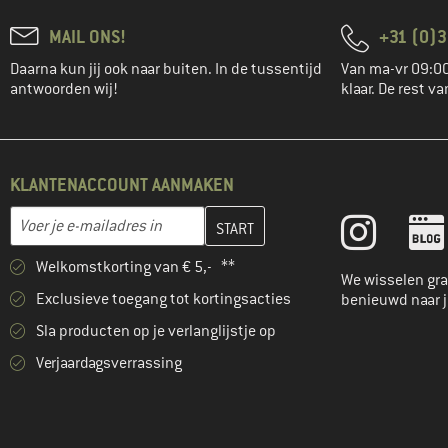
MAIL ONS!
+31 (0)3
Daarna kun jij ook naar buiten. In de tussentijd
Van ma-vr 09:00
antwoorden wij!
klaar. De rest va
KLANTENACCOUNT AANMAKEN
Vul je e-mailadres hier in en maak in de volgende stap je klanten
E-mailadres
Welkomstkorting van € 5,- **
We wisselen gra
Exclusieve toegang tot kortingsacties
benieuwd naar 
Sla producten op je verlanglijstje op
Verjaardagsverrassing