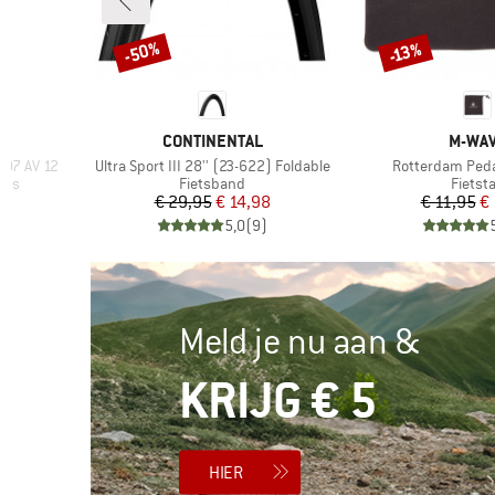
-50%
-13%
Korting
Korting
MERK
MERK
CONTINENTAL
M-WA
Artikel
Artikel
597 AV 12
Ultra Sport III 28'' (23-622) Foldable
Rotterdam Peda
Productgroep
Produc
ets
Fietsband
Fietst
de prijs
Prijs
Verlaagde prijs
Pr
Ve
€ 29,95
€ 14,98
€ 11,95
€ 
)
5,0
(
9
)
Meld je nu aan &
KRIJG € 5
HIER