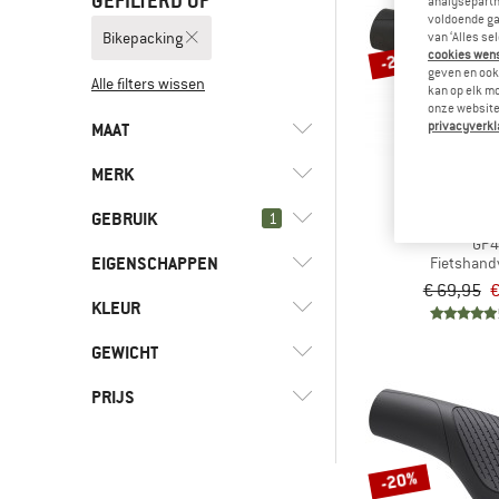
GEFILTERD OP
analysepartn
voldoende ga
Bikepacking
van ‘Alles se
-20%
cookies wenst
geven en ook 
Alle filters wissen
kan op elk m
onze website.
MAAT
privacyverkl
MERK
27,5 ZOLL
28 ZOLL
GEBRUIK
1
ERG
GP4
EIGENSCHAPPEN
(10)
Fietshand
Bikepacking
€ 69,95
€
(176)
Bike to work
(1)
Continental
KLEUR
(3)
Geschikt voor e-bike
(79)
Downhill
(6)
Ergon
(2)
Lekbescherming
GEWICHT
(8)
Enduro
(3)
Schwalbe
(2)
Reflecterende strepen
PRIJS
(497)
Fietsen
(5)
Fietstochten
-
-20%
(156)
Gravelbiken