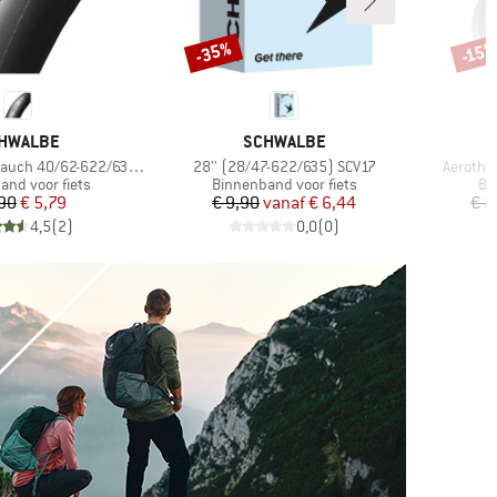
-35%
-15
Korting
Korti
RK
MERK
HWALBE
SCHWALBE
Artikel
Artikel
auch 40/62-622/635 SV 19
28'' (28/47-622/635) SCV17
Aerotha
groep
Productgroep
Pr
and voor fiets
Binnenband voor fiets
Bi
Prijs
Verlaagde prijs
Prijs
Verlaagde prijs
,90
€ 5,79
€ 9,90
vanaf
€ 6,44
€ 2
4,5
(
2
)
0,0
(
0
)