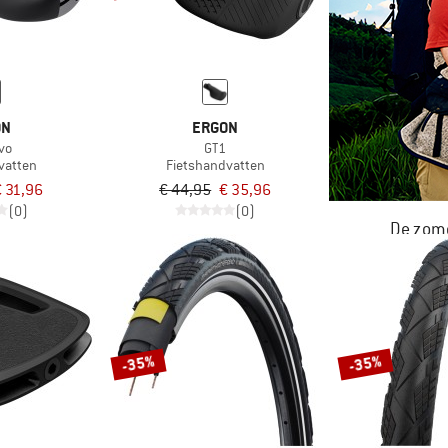
ON
ERGON
vo
GT1
vatten
Fietshandvatten
 31,96
€ 44,95
€ 35,96
(0)
(0)
De zome
NU TOT MA
-35%
-35%