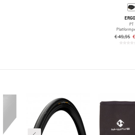
ERG
PT
Platformp
€ 49,95
€