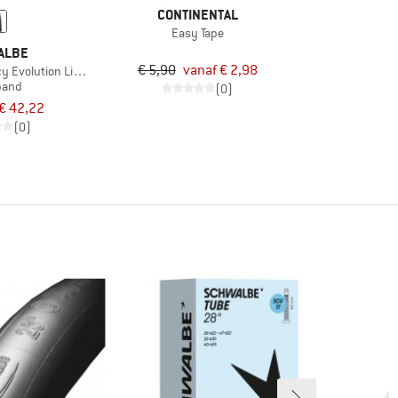
CONTINENTAL
Easy Tape
ALBE
€ 5,90
vanaf € 2,98
y Evolution Line V-Guard SR 27,5'' (55-584)
band
(0)
€ 42,22
(0)