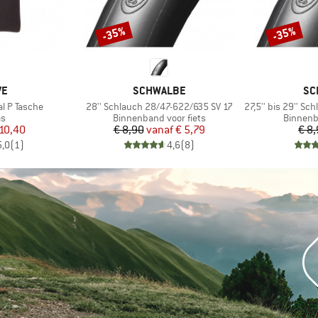
-35%
-35%
Korting
Korting
MERK
ME
VE
SCHWALBE
SC
Artikel
Artikel
l P Tasche
28'' Schlauch 28/47-622/635 SV 17
27,5'' bis 29'' Schl
tgroep
Productgroep
Product
as
Binnenband voor fiets
Binnenb
ijs
rlaagde prijs
Prijs
Verlaagde prijs
10,40
€ 8,90
vanaf
€ 5,79
€ 8
5,0
(
1
)
4,6
(
8
)