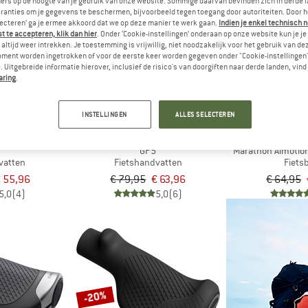
ers op de hoogte van je gebruik van onze website. Sommige daarvan bevinden zich in derde 
ranties om je gegevens te beschermen, bijvoorbeeld tegen toegang door autoriteiten. Door h
lecteren’ ga je ermee akkoord dat we op deze manier te werk gaan.
Indien je enkel technisch 
-20%
-35%
 te accepteren, klik dan hier
. Onder ‘Cookie-instellingen’ onderaan op onze website kun je 
altijd weer intrekken. Je toestemming is vrijwillig, niet noodzakelijk voor het gebruik van d
oment worden ingetrokken of voor de eerste keer worden gegeven onder "Cookie-instellingen
 Uitgebreide informatie hierover, inclusief de risico's van doorgiften naar derde landen, vind 
aring
.
INSTELLINGEN
ALLES SELECTEREN
ON
ERGON
SCHW
GP5
Marathon Almotion
vatten
Fietshandvatten
Fiets
 55,96
€ 79,95
€ 63,96
€ 64,95
5,0
(4)
5,0
(6)
-20%