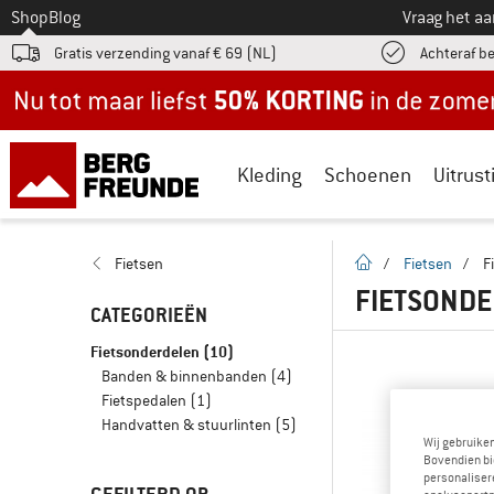
Naar
Shop
Blog
Vraag het a
Gratis verzending vanaf € 69 (NL)
Achteraf b
Nu tot maar liefst -50% in de zomersale!
Kleding
Schoenen
Uitrust
Startpagina
Fietsen
/
Fietsen
/
F
FIETSONDE
CATEGORIEËN
Fietsonderdelen
(10)
Banden & binnenbanden
(4)
Fietspedalen
(1)
Handvatten & stuurlinten
(5)
Wij gebruike
Bovendien bi
personalisere