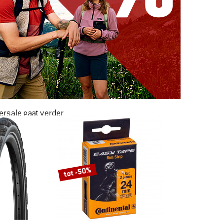
rsale gaat verder
AR LIEFST -50%
NAAR DE SALE
tot -50%