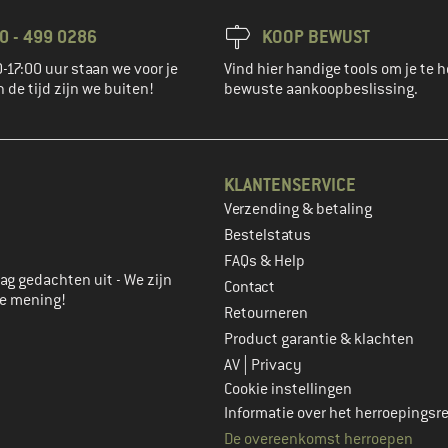
0 - 499 0286
KOOP BEWUST
-17:00 uur staan we voor je
Vind hier handige tools om je te h
n de tijd zijn we buiten!
bewuste aankoopbeslissing.
KLANTENSERVICE
Verzending & betaling
account aan
Bestelstatus
FAQs & Help
ag gedachten uit - We zijn
Contact
je mening!
Retourneren
Product garantie & klachten
|
AV
Privacy
Cookie instellingen
Informatie over het herroepingsr
De overeenkomst herroepen