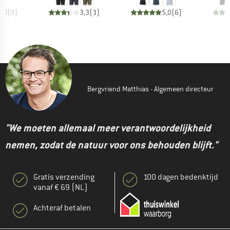
0,0
(
0
)
3,3
(
3
)
5,0
(
6
)
Bergvriend Matthias - Algemeen directeur
"We moeten allemaal meer verantwoordelijkheid
nemen, zodat de natuur voor ons behouden blijft."
Gratis verzending
100 dagen bedenktijd
vanaf € 69 (NL)
Achteraf betalen