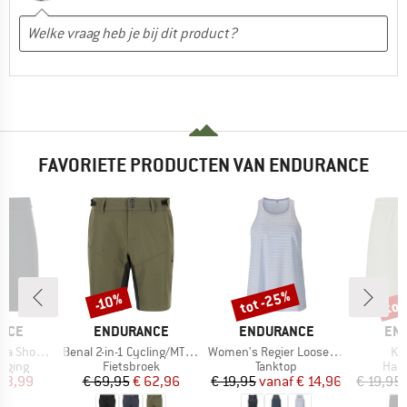
FAVORIETE PRODUCTEN VAN ENDURANCE
tot -25%
tot
-10%
Korting
Korting
Kort
MERK
MERK
ME
NCE
ENDURANCE
ENDURANCE
EN
Artikel
Artikel
Art
 Tights XQL
Benal 2-in-1 Cycling/MTB Shorts
Women's Regier Loose Fit Top
Kr
oep
Productgroep
Productgroep
Prod
gging
Fietsbroek
Tanktop
Hard
ijs
rlaagde prijs
Prijs
Verlaagde prijs
Prijs
Verlaagde prijs
 13,99
€ 69,95
€ 62,96
€ 19,95
vanaf
€ 14,96
€ 19,95