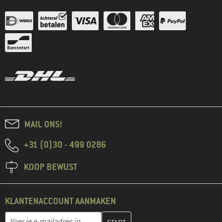
MAIL ONS!
+31 (0)30 - 499 0286
KOOP BEWUST
KLANTENACCOUNT AANMAKEN
Vul je e-mailadres hier in en maak in de volgende stap je klanten
E-mailadres