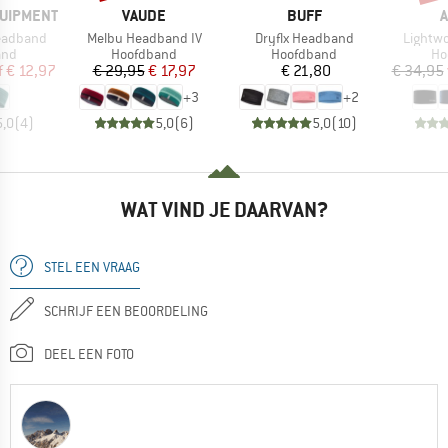
MERK
MERK
QUIPMENT
VAUDE
BUFF
A
Artikel
Artikel
Artikel
eadband
Melbu Headband IV
Dryflx Headband
Lightw
groep
Productgroep
Productgroep
Pr
and
Hoofdband
Hoofdband
Ho
ijs
rlaagde prijs
Prijs
Verlaagde prijs
Prijs
f
€ 12,97
€ 29,95
€ 17,97
€ 21,80
€ 34,95
+
3
+
2
5,0
(
4
)
5,0
(
6
)
5,0
(
10
)
WAT VIND JE DAARVAN?
STEL EEN VRAAG
SCHRIJF EEN BEOORDELING
DEEL EEN FOTO