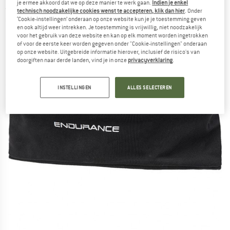
je ermee akkoord dat we op deze manier te werk gaan.
Indien je enkel
(0)
technisch noodzakelijke cookies wenst te accepteren, klik dan hier
. Onder
‘Cookie-instellingen’ onderaan op onze website kun je je toestemming geven
en ook altijd weer intrekken. Je toestemming is vrijwillig, niet noodzakelijk
voor het gebruik van deze website en kan op elk moment worden ingetrokken
of voor de eerste keer worden gegeven onder "Cookie-instellingen" onderaan
op onze website. Uitgebreide informatie hierover, inclusief de risico's van
doorgiften naar derde landen, vind je in onze
privacyverklaring
.
INSTELLINGEN
ALLES SELECTEREN