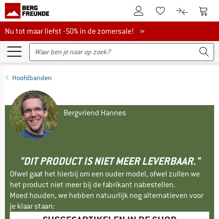
De klantenaccount
Naar
Naar de verlanglijs
Naar de pro
Nu tot maar liefst -50% in de zomersale!
Nu tot maar liefst -50% in de zomersale! »
Hoofdbanden
Bergvriend Hannes
"DIT PRODUCT IS NIET MEER LEVERBAAR."
Ofwel gaat het hierbij om een ouder model, ofwel zullen we
het product niet meer bij de fabrikant nabestellen.
Moed houden, we hebben natuurlijk nog alternatieven voor
je klaar staan: