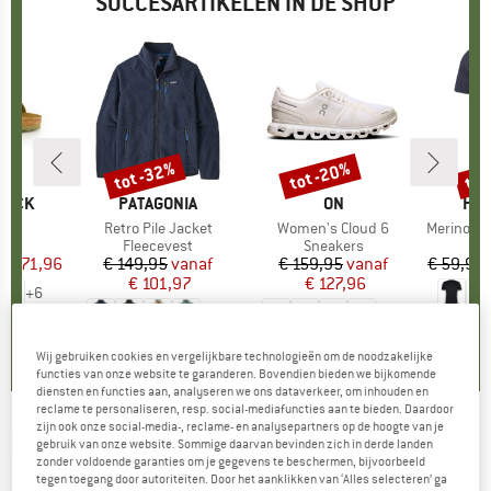
SUCCESARTIKELEN IN DE SHOP
%
tot -32%
tot -20%
tot
Korting
Korting
Kort
TOCK
MERK
PATAGONIA
MERK
ON
ME
HEB
 BF
Artikel
Retro Pile Jacket
Artikel
Women's Cloud 6
Artikel
MerinoMix150 Pi
tgroep
en
Productgroep
Fleecevest
Productgroep
Sneakers
Pr
Me
f
ijs
rlaagde prijs
€ 71,96
€ 149,95
Prijs
Verlaagde prijs
vanaf
€ 159,95
Prijs
Verlaagde prijs
vanaf
€ 59,95
€ 101,97
€ 127,96
+
6
+
1
+
9
,8
(
20
)
4,6
(
71
)
4,7
(
48
)
Wij gebruiken cookies en vergelijkbare technologieën om de noodzakelijke
functies van onze website te garanderen. Bovendien bieden we bijkomende
diensten en functies aan, analyseren we ons dataverkeer, om inhouden en
reclame te personaliseren, resp. social-mediafuncties aan te bieden. Daardoor
zijn ook onze social-media-, reclame- en analysepartners op de hoogte van je
ENDURANCE
-
Warrington Headband -
gebruik van onze website. Sommige daarvan bevinden zich in derde landen
zonder voldoende garanties om je gegevens te beschermen, bijvoorbeeld
Hoofdband
tegen toegang door autoriteiten. Door het aanklikken van ‘Alles selecteren’ ga