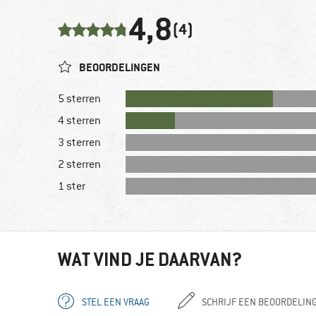
4,8
(4)
BEOORDELINGEN
5 sterren
4 sterren
3 sterren
2 sterren
1 ster
WAT VIND JE DAARVAN?
STEL EEN VRAAG
SCHRIJF EEN BEOORDELIN