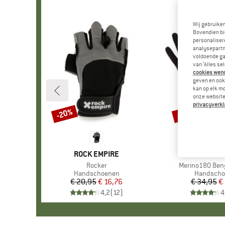
Wij gebruike
Bovendien bi
personalisere
analysepartn
voldoende ga
van ‘Alles se
cookies wenst
geven en ook 
kan op elk m
onze website.
privacyverkl
-20%
-47%
Korting
Korting
MERK
ROCK EMPIRE
MER
STOI
Artikel
Rocker
Artikel
Merino180 Beng
Productgroep
Handschoenen
Productgr
Handscho
€ 20,95
Prijs
Verlaagde prijs
€ 16,76
€ 34,95
Pr
Ve
€
4,2
(
12
)
4