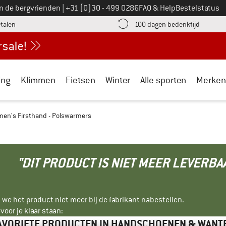
Bel ons op
an de bergvrienden
|
+31 (0)30 - 499 0286
FAQ & Help
Bestelstatus
vind de betalingsinformatie hier! Opent in een infovak
Vind de b
etalen
100 dagen bedenktijd
ing
Klimmen
Fietsen
Winter
Alle sporten
Merken
en's Firsthand - Polswarmers
"DIT PRODUCT IS NIET MEER LEVERBA
 we het product niet meer bij de fabrikant nabestellen.
oor je klaar staan:
AVORIETE PRODUCTEN IN HANDSCHOENEN & WANT