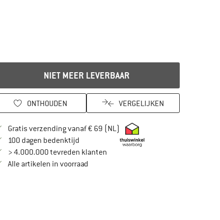
NIET MEER LEVERBAAR
ONTHOUDEN
VERGELIJKEN
Vind hier de verzendinformatie
Gratis verzending vanaf € 69 (NL)
Vind de betalingsinformatie hier! Opent in
100 dagen bedenktijd
> 4.000.000 tevreden klanten
Alle artikelen in voorraad