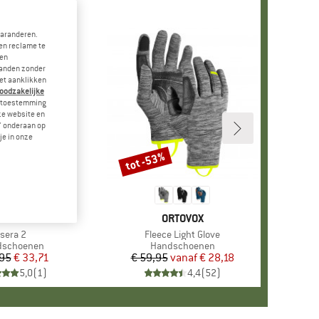
garanderen.
en reclame te
 en
landen zonder
et aanklikken
noodzakelijke
je toestemming
eze website en
" onderaan op
je in onze
tot -53%
Korting
+
1
KL SPORTS
MERK
ORTOVOX
Artikel
Isera 2
Artikel
Fleece Light Glove
uctgroep
dschoenen
Productgroep
Handschoenen
,95
Prijs
Verlaagde prijs
€ 33,71
€ 59,95
vanaf
Prijs
Verlaagde prijs
€ 28,18
5,0
(
1
)
4,4
(
52
)