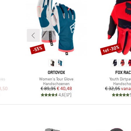
tot -30%
-55%
Korting
Korting
MERK
MERK
ORTOVOX
FOX RAC
Artikel
Artikel
ves
Women's Tour Glove
Youth Dirtpa
Productgroep
Productgr
Handschoenen
Handscho
de prijs
Prijs
Verlaagde prijs
Pr
Ve
3,50
€ 89,95
€ 40,48
€ 32,95
vana
)
4,6
(
17
)