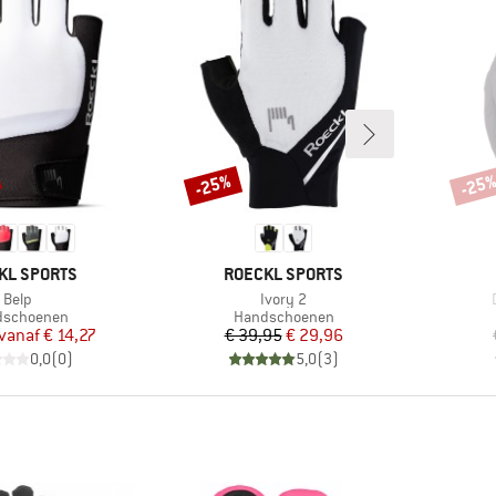
-25%
-25
Korting
Korti
MERK
KL SPORTS
ROECKL SPORTS
Artikel
Artikel
Belp
Ivory 2
uctgroep
Productgroep
dschoenen
Handschoenen
Prijs
Verlaagde prijs
Prijs
Verlaagde prijs
vanaf
€ 14,27
€ 39,95
€ 29,96
0,0
(
0
)
5,0
(
3
)