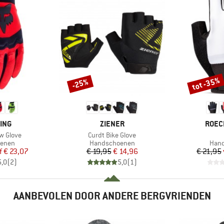
tot -35%
-25%
Korting
Korting
MERK
MERK
ING
ZIENER
ROEC
Artikel
w Glove
Curdt Bike Glove
oep
Productgroep
Prod
enen
Handschoenen
Han
ijs
rlaagde prijs
Prijs
Verlaagde prijs
f
€ 23,07
€ 19,95
€ 14,96
€ 21,95
5,0
(
2
)
5,0
(
1
)
AANBEVOLEN DOOR ANDERE BERGVRIENDEN