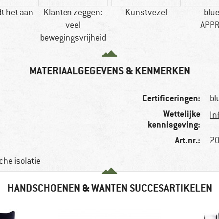
t het aan
Klanten zeggen:
Kunstvezel
blu
veel
APP
bewegingsvrijheid
MATERIAALGEGEVENS & KENMERKEN
Certificeringen:
bl
Wettelijke
In
kennisgeving:
Art.nr.:
20
che isolatie
HANDSCHOENEN & WANTEN SUCCESARTIKELEN