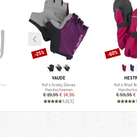
-25%
-60%
Korting
Korting
MERK
MERK
VAUDE
HEST
Artikel
Artikel
itten
Kid's Grody Gloves
Kid's Wool Te
Productgroep
Productgr
Handschoenen
Handscho
de prijs
Prijs
Verlaagde prijs
Pr
Ve
€ 19,95
€ 14,96
€ 59,95
€
)
5,0
(
3
)