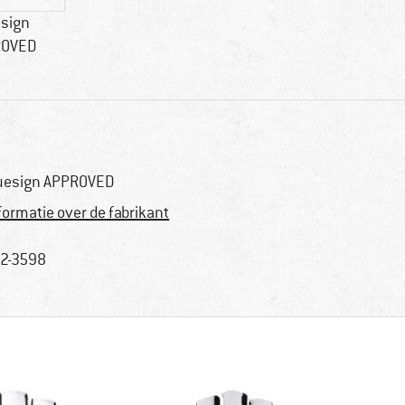
esign
ROVED
uesign APPROVED
formatie over de fabrikant
2-3598