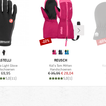
-22%
-60
Korting
Korti
ERK
MERK
ASTELLI
REUSCH
Artikel
Art
o Light Glove
Kid's Tom Mitten
Ki
uctgroep
Productgroep
dschoenen
Handschoenen
Prijs
Prijs
Verlaagde prijs
 69,95
€ 35,95
€ 28,04
5,0
(
11
)
5,0
(
1
)