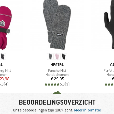
MERK
M
RA
HESTRA
C
Artikel
Artikel
rry Mitt
Pancho Mitt
Perfett
oep
Productgroep
Prod
enen
Handschoenen
Han
ijs
rlaagde prijs
Prijs
 23,98
€ 29,95
€
5,0
(
4
)
5,0
(
3
)
BEOORDELINGSOVERZICHT
Onze beoordelingen zijn 100% echt.
Meer informatie