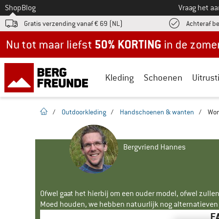
Naar
Shop
Blog
Vraag het a
Gratis verzending vanaf € 69 (NL)
Achteraf b
Nu tot maar liefst -50% in de zomersale!
Kleding
Schoenen
Uitrust
Startpagina
/
Outdoorkleding
/
Handschoenen & wanten
/
Wom
Bergvriend Hannes
Ofwel gaat het hierbij om een ouder model, ofwel zullen
Moed houden, we hebben natuurlijk nog alternatieven v
F