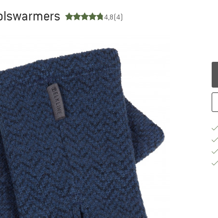
Polswarmers
4,8
(4)