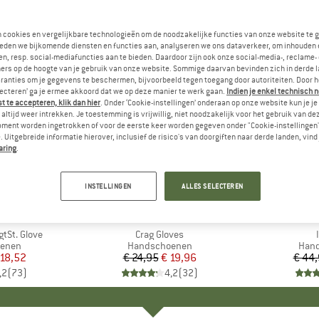
n cookies en vergelijkbare technologieën om de noodzakelijke functies van onze website te 
eden we bijkomende diensten en functies aan, analyseren we ons dataverkeer, om inhouden 
n, resp. social-mediafuncties aan te bieden. Daardoor zijn ook onze social-media-, reclame-
ers op de hoogte van je gebruik van onze website. Sommige daarvan bevinden zich in derde 
ranties om je gegevens te beschermen, bijvoorbeeld tegen toegang door autoriteiten. Door h
lecteren’ ga je ermee akkoord dat we op deze manier te werk gaan.
Indien je enkel technisch 
 te accepteren, klik dan hier
. Onder ‘Cookie-instellingen’ onderaan op onze website kun je 
altijd weer intrekken. Je toestemming is vrijwillig, niet noodzakelijk voor het gebruik van d
oment worden ingetrokken of voor de eerste keer worden gegeven onder "Cookie-instellingen
 Uitgebreide informatie hierover, inclusief de risico's van doorgiften naar derde landen, vind 
aring
.
-20%
-25%
Korting
Korting
INSTELLINGEN
ALLES SELECTEREN
K
C
MERK
BLACK DIAMOND
MERK
ROEC
tSt. Glove
Artikel
Crag Gloves
oep
enen
Productgroep
Handschoenen
Prod
Han
ijs
rlaagde prijs
 18,52
€ 24,95
Prijs
Verlaagde prijs
€ 19,96
€ 44
,2
(
73
)
4,2
(
32
)