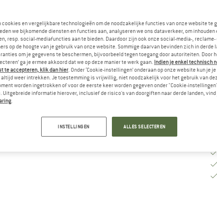
Ki
n cookies en vergelijkbare technologieën om de noodzakelijke functies van onze website te 
eden we bijkomende diensten en functies aan, analyseren we ons dataverkeer, om inhouden 
n, resp. social-mediafuncties aan te bieden. Daardoor zijn ook onze social-media-, reclame-
ers op de hoogte van je gebruik van onze website. Sommige daarvan bevinden zich in derde 
Le
ranties om je gegevens te beschermen, bijvoorbeeld tegen toegang door autoriteiten. Door h
lecteren’ ga je ermee akkoord dat we op deze manier te werk gaan.
Indien je enkel technisch 
Aa
 te accepteren, klik dan hier
. Onder ‘Cookie-instellingen’ onderaan op onze website kun je 
altijd weer intrekken. Je toestemming is vrijwillig, niet noodzakelijk voor het gebruik van d
oment worden ingetrokken of voor de eerste keer worden gegeven onder "Cookie-instellingen
 Uitgebreide informatie hierover, inclusief de risico's van doorgiften naar derde landen, vind 
aring
.
INSTELLINGEN
ALLES SELECTEREN