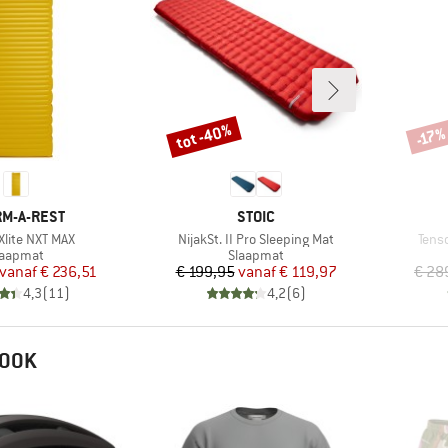
tot -40%
-17
Korting
Korti
K
MERK
M-A-REST
STOIC
Artikel
Artik
Xlite NXT MAX
NijakSt. II Pro Sleeping Mat
Tens
roductgroep
Productgroep
laapmat
Slaapmat
Prijs
Verlaagde prijs
Prijs
Verlaagde prijs
vanaf
€ 236,51
€ 199,95
vanaf
€ 119,97
€ 28
4,3
(
11
)
4,2
(
6
)
 OOK