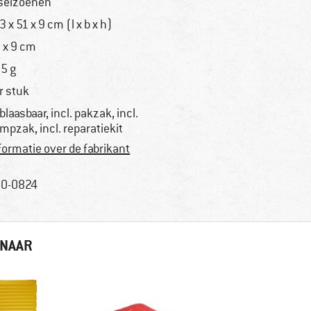
seizoenen
3 x 51 x 9 cm (l x b x h)
 x 9 cm
5 g
r stuk
blaasbaar, incl. pakzak, incl.
mpzak, incl. reparatiekit
formatie over de fabrikant
0-0824
 NAAR