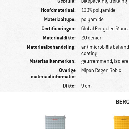
Gebruik:
bikepacking, trekking
Hoofdmateriaal:
100% polyamide
Materiaaltype:
polyamide
Certificeringen:
Global Recycled Stand
Materiaaldikte:
20 denier
Materiaalbehandeling:
antimicrobiële behand
coating
Materiaalkenmerken:
geurremmend, isoler
Overige
Mipan Regen Robic
materiaalinformatie:
Dikte:
9 cm
BERG