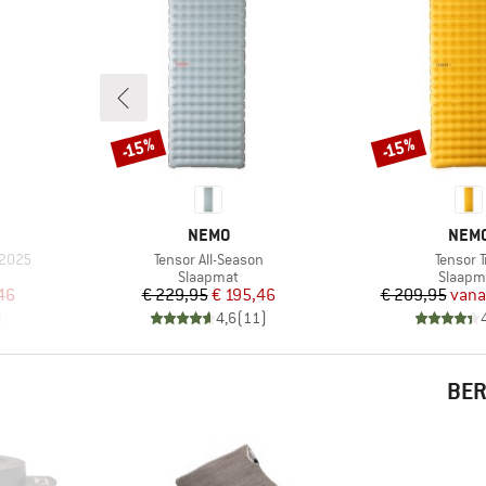
-15%
-15%
Korting
Korting
MERK
MER
NEMO
NEM
Artikel
Artikel
 2025
Tensor All-Season
Tensor Tr
p
Productgroep
Produc
Slaapmat
Slaapm
de prijs
Prijs
Verlaagde prijs
Pr
Ve
46
€ 229,95
€ 195,46
€ 209,95
vana
)
4,6
(
11
)
BER