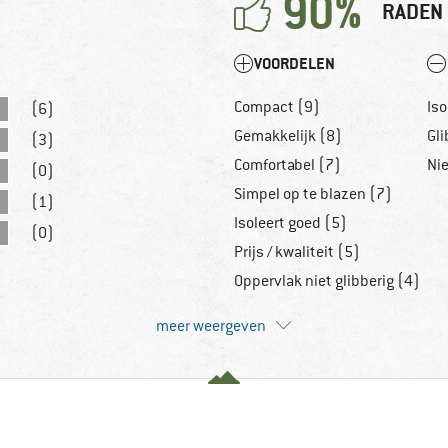
90%
RADEN 
VOORDELEN
Compact (9)
Iso
(6)
Gemakkelijk (8)
Gli
(3)
Comfortabel (7)
Nie
(0)
Simpel op te blazen (7)
(1)
Isoleert goed (5)
(0)
Prijs / kwaliteit (5)
Oppervlak niet glibberig (4)
meer weergeven