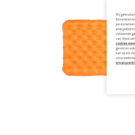
Wij gebruike
Bovendien bi
personalisere
analysepartn
voldoende ga
van ‘Alles se
cookies wenst
geven en ook 
kan op elk m
onze website.
privacyverkl