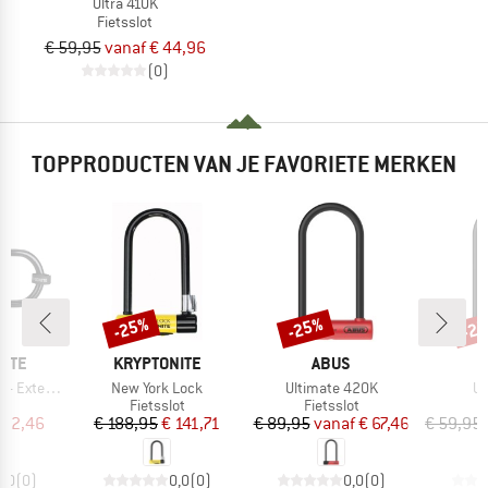
Ultra 410K
Fietsslot
€ 59,95
vanaf € 44,96
(0)
TOPPRODUCTEN VAN JE FAVORIETE MERKEN
-25%
-25%
-2
Korting
Korting
Kort
MERK
MERK
NITE
KRYPTONITE
ABUS
Artikel
Artikel
Ar
Extender
New York Lock
Ultimate 420K
Ul
tgroep
Productgroep
Productgroep
P
ot
Fietsslot
Fietsslot
F
ijs
rlaagde prijs
Prijs
Verlaagde prijs
Prijs
Verlaagde prijs
 82,46
€ 188,95
€ 141,71
€ 89,95
vanaf
€ 67,46
€ 59,95
0,0
(
0
)
0,0
(
0
)
0,0
(
0
)