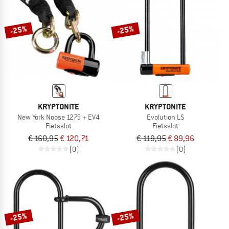
-25%
-25%
KRYPTONITE
KRYPTONITE
New York Noose 1275 + EV4
Evolution LS
Fietsslot
Fietsslot
€ 160,95
€ 120,71
€ 119,95
€ 89,96
(0)
(0)
-25%
-25%