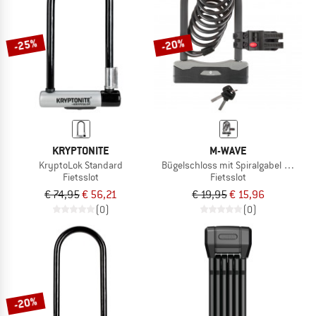
NAAR DE SALE
-25%
-20%
KRYPTONITE
M-WAVE
KryptoLok Standard
Bügelschloss mit Spiralgabel B & S
Fietsslot
Fietsslot
€ 74,95
€ 56,21
€ 19,95
€ 15,96
(0)
(0)
-20%