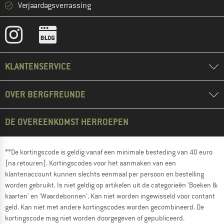
Verjaardagsverrassing
KLANTENSERVICE
OVER BERGFREUNDE
DE OVEREENKOMST HERROEPEN
**De kortingscode is geldig vanaf een minimale besteding van 40 euro
(na retouren). Kortingscodes voor het aanmaken van een
klantenaccount kunnen slechts eenmaal per persoon en bestelling
worden gebruikt. Is niet geldig op artikelen uit de categorieën 'Boeken &
kaarten' en 'Waardebonnen'. Kan niet worden ingewisseld voor contant
geld. Kan niet met andere kortingscodes worden gecombineerd. De
kortingscode mag niet worden doorgegeven of gepubliceerd.