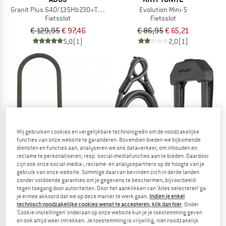
Granit Plus 640/135Hb230+Texkf Bk
Evolution Mini-5
Fietsslot
Fietsslot
€ 129,95
€ 97,46
€ 86,95
€ 65,21
5,0
(1)
2,0
(1)
Wij gebruiken cookies en vergelijkbare technologieën om de noodzakelijke
functies van onze website te garanderen. Bovendien bieden we bijkomende
diensten en functies aan, analyseren we ons dataverkeer, om inhouden en
reclame te personaliseren, resp. social-mediafuncties aan te bieden. Daardoor
zijn ook onze social-media-, reclame- en analysepartners op de hoogte van je
gebruik van onze website. Sommige daarvan bevinden zich in derde landen
zonder voldoende garanties om je gegevens te beschermen, bijvoorbeeld
M-WAVE
Hiplok - DX Plus With 2 M Cable
tegen toegang door autoriteiten. Door het aanklikken van ‘Alles selecteren’ ga
Fietsslot
Bügelschloss B 245
je ermee akkoord dat we op deze manier te werk gaan.
Indien je enkel
Fietsslot
€ 99,95
technisch noodzakelijke cookies wenst te accepteren, klik dan hier
. Onder
‘Cookie-instellingen’ onderaan op onze website kun je je toestemming geven
€ 12,95
(0)
en ook altijd weer intrekken. Je toestemming is vrijwillig, niet noodzakelijk
(0)