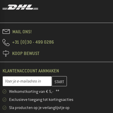
MAIL ONS!
+31 (0)30 - 499 0286
KOOP BEWUST
KLANTENACCOUNT AANMAKEN
Vul je e-mailadres hier in en maak in de volgende stap je klanten
E-mailadres
Welkomstkorting van € 5,- **
Exclusieve toegang tot kortingsacties
Sla producten op je verlanglijstje op