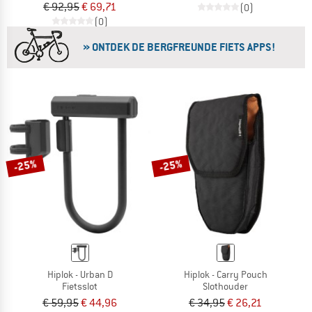
€ 92,95
€ 69,71
(0)
(0)
» ONTDEK DE BERGFREUNDE FIETS APPS!
-25%
-25%
Hiplok - Urban D
Hiplok - Carry Pouch
Fietsslot
Slothouder
€ 59,95
€ 44,96
€ 34,95
€ 26,21