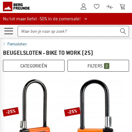
De klantenaccount
Naar
Naar de verlanglijs
Naar de pro
Nu tot maar liefst -50% in de zomersale!
Nu tot maar liefst -50% in de zomersale! »
Fietssloten
BEUGELSLOTEN - BIKE TO WORK
(25)
CATEGORIEËN
FILTERS
2
-25%
-25%