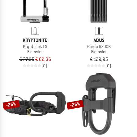
KRYPTONITE
ABUS
KryptoLok LS
Bordo 6200K
Fietsslot
Fietsslot
€ 77,95
€ 62,36
€ 129,95
(0)
(0)
-25%
-25%