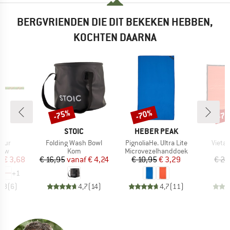
BERGVRIENDEN DIE DIT BEKEKEN HEBBEN,
KOCHTEN DAARNA
-75%
-70%
-7
Korting
Korting
Kort
K
MERK
MERK
L
STOIC
HEBER PEAK
Artikel
Artikel
Artikel
nur
Folding Wash Bowl
PignoliaHe. Ultra Lite
Vietas
groep
Productgroep
Productgroep
P
ouw
Kom
Microvezelhanddoek
B
ijs
rlaagde prijs
Prijs
Verlaagde prijs
Prijs
Verlaagde prijs
f
€ 3,68
€ 16,95
vanaf
€ 4,24
€ 10,95
€ 3,29
€ 24
+
1
4,8
(
6
)
4,7
(
14
)
4,7
(
11
)