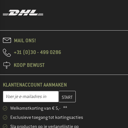
MAIL ONS!
+31 (0)30 - 499 0286
KOOP BEWUST
KLANTENACCOUNT AANMAKEN
Vul je e-mailadres hier in en maak in de volgende stap je klanten
E-mailadres
Welkomstkorting van € 5,- **
Exclusieve toegang tot kortingsacties
Sla producten op je verlanglijstje op