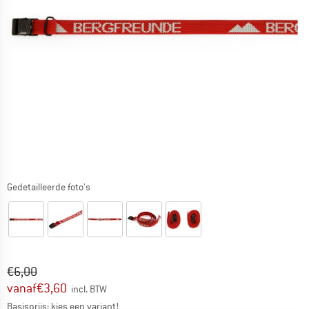
Gedetailleerde foto's
Oorspronkelijke prijs :
Prijs:
€
6,00
vanaf
€
3,60
incl. BTW
Basisprijs: kies een variant!