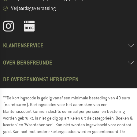
Verjaardagsverrassing
KLANTENSERVICE
OVER BERGFREUNDE
DE OVEREENKOMST HERROEPEN
**De kortingscode is geldig vanaf een minimale besteding van 40 euro
(na retouren). Kortingscodes voor het aanmaken van een
klantenaccount kunnen slechts eenmaal per persoon en bestelling
worden gebruikt. Is niet geldig op artikelen uit de categorieën 'Boeken &
kaarten' en 'Waardebonnen'. Kan niet worden ingewisseld voor contant
geld. Kan niet met andere kortingscodes worden gecombineerd. De