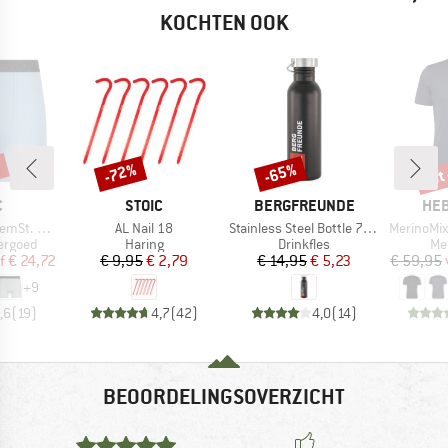
KOCHTEN OOK
%
tot
-72%
-65%
Korting
Korting
Kort
K
MERK
MERK
ME
C
STOIC
BERGFREUNDE
HEB
Artikel
Artikel
Artikel
t. Boxer
AL Nail 18
Stainless Steel Bottle 750ml
MerinoMix150 Pi
ep
Productgroep
Productgroep
Pr
ergoed
Haring
Drinkfles
Me
ijs
rlaagde prijs
Prijs
Verlaagde prijs
Prijs
Verlaagde prijs
f
€ 24,72
€ 9,95
€ 2,79
€ 14,95
€ 5,23
€ 59,95
+
9
,6
(
19
)
4,7
(
42
)
4,0
(
14
)
BEOORDELINGSOVERZICHT