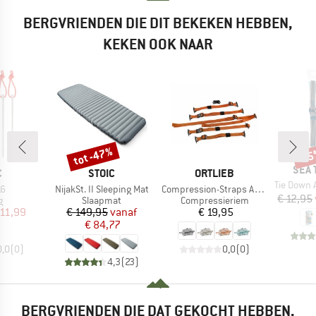
BERGVRIENDEN DIE DIT BEKEKEN HEBBEN,
KEKEN OOK NAAR
tot -47%
-1
Korting
Kort
MER
SEA 
K
MERK
MERK
C
STOIC
ORTLIEB
Artikel
Tie Down Access
Artikel
Artikel
16
NijakSt. II Sleeping Mat
Compression-Straps Atrack
€ 12,95
ctgroep
Productgroep
Productgroep
g
Slaapmat
Compressieriem
ijs
rlaagde prijs
Prijs
Verlaagde prijs
Prijs
 11,99
€ 149,95
vanaf
€ 19,95
€ 84,77
0,0
(
0
)
0,0
(
0
)
4,3
(
23
)
BERGVRIENDEN DIE DAT GEKOCHT HEBBEN,