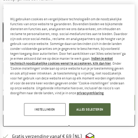
Informatie over de verzendkosten. Opent in een infov
excl. Verzendkosten
Kleur:
BF Red
Wij gebruiken cookies en vergelijkbare technologieën om de noodzakelijke
functies van onze website te garanderen. Bovendien bieden we bijkomende
BF Red
diensten en functies aan, analyseren we ons dataverkeer, om inhouden en
reclame te personaliseren, resp. social-mediafuncties aan te bieden. Daardoor
-40%
zijn ook onze social-media-, reclame- en analysepartners op de hoogte van je
gebruik van onze website. Sommige daarvan bevinden zich in derde landen
Kies een maat:
zonder voldoende garanties om je gegevens te beschermen, bijvoorbeeld
tegen toegang door autoriteiten. Door het aanklikken van ‘Alles selecteren’ ga
30 cm
50 cm
75 cm
100 cm
150 cm
je ermee akkoord dat we op deze manier te werk gaan.
Indien je enkel
technisch noodzakelijke cookies wenst te accepteren, klik dan hier
. Onder
200 cm
‘Cookie-instellingen’ onderaan op onze website kun je je toestemming geven
en ook altijd weer intrekken. Je toestemming is vrijwillig, niet noodzakelijk
voor het gebruik van deze website en kan op elk moment worden ingetrokken
De link wordt geopend in een infovak en bevat le
Levertijd: 3-5 werkdagen
of voor de eerste keer worden gegeven onder "Cookie-instellingen" onderaan
op onze website. Uitgebreide informatie hierover, inclusief de risico's van
Aantal:
doorgiften naar derde landen, vind je in onze
privacyverklaring
.
IN DE WINKELMAND
INSTELLINGEN
ALLES SELECTEREN
ONTHOUDEN
VERGELIJKEN
Vind hier de verzendinform
Gratis verzending vanaf € 69 (NL)