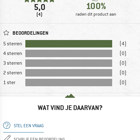
100%
5,0
(4)
raden dit product aan
BEOORDELINGEN
5 sterren
(4)
4 sterren
(0)
3 sterren
(0)
2 sterren
(0)
1 ster
(0)
WAT VIND JE DAARVAN?
STEL EEN VRAAG
SCHRIJF EEN BEOORDELING