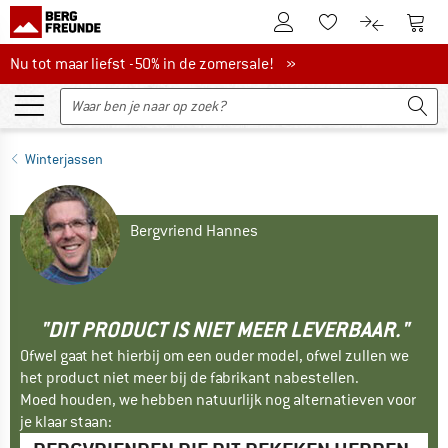
De klantenaccount
Naar
Naar de verlanglijs
Naar de pro
Nu tot maar liefst -50% in de zomersale!
Nu tot maar liefst -50% in de zomersale! »
Winterjassen
Bergvriend Hannes
"DIT PRODUCT IS NIET MEER LEVERBAAR."
Ofwel gaat het hierbij om een ouder model, ofwel zullen we
het product niet meer bij de fabrikant nabestellen.
Moed houden, we hebben natuurlijk nog alternatieven voor
je klaar staan: