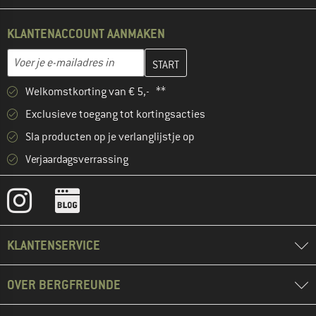
KLANTENACCOUNT AANMAKEN
Vul je e-mailadres hier in en maak in de volgende stap je klanten
E-mailadres
Welkomstkorting van € 5,- **
Exclusieve toegang tot kortingsacties
Sla producten op je verlanglijstje op
Verjaardagsverrassing
KLANTENSERVICE
OVER BERGFREUNDE