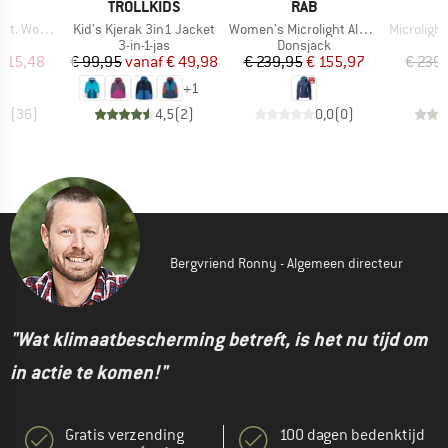
K
MERK
MERK
C
TROLLKIDS
RAB
Artikel
Artikel
Artikel
Pile Parka
Kid's Kjerak 3in1 Jacket
Women's Microlight Alpine Jacket Exclusive
Microlight Alpi
uctgroep
Productgroep
Productgroep
P
a
3-in-1-jas
Donsjack
D
ijs
rlaagde prijs
Prijs
Verlaagde prijs
Prijs
Verlaagde prijs
 115,48
€ 99,95
vanaf
€ 49,98
€ 239,95
€ 155,97
€ 239
+
1
,3
(
36
)
4,5
(
2
)
0,0
(
0
)
Bergvriend Ronny - Algemeen directeur
"Wat klimaatbescherming betreft, is het nu tijd om
in actie te komen!"
Gratis verzending
100 dagen bedenktijd