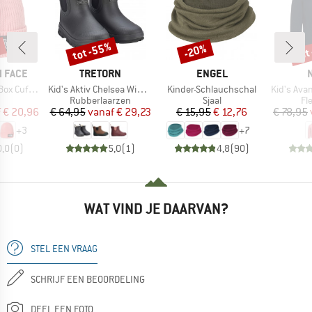
%
tot -55%
tot
-20%
Korting
Korting
Kort
MERK
MERK
 FACE
TRETORN
ENGEL
Artikel
Artikel
Artikel
fed Beanie
Kid's Aktiv Chelsea Winter
Kinder-Schlauchschal
Kid's Avan B
uctgroep
Productgroep
Productgroep
Pr
Rubberlaarzen
Sjaal
Fl
ijs
rlaagde prijs
Prijs
Verlaagde prijs
Prijs
Verlaagde prijs
f
€ 20,96
€ 64,95
vanaf
€ 29,23
€ 15,95
€ 12,76
€ 78,95
+
3
+
7
0,0
(
0
)
5,0
(
1
)
4,8
(
90
)
WAT VIND JE DAARVAN?
STEL EEN VRAAG
SCHRIJF EEN BEOORDELING
DEEL EEN FOTO