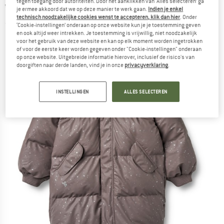
tegen toegang door autoriteiten. Door het aanklikken van ‘Alles selecteren’ ga
Winterjack
je ermee akkoord dat we op deze manier te werk gaan.
Indien je enkel
technisch noodzakelijke cookies wenst te accepteren, klik dan hier
. Onder
(0)
‘Cookie-instellingen’ onderaan op onze website kun je je toestemming geven
en ook altijd weer intrekken. Je toestemming is vrijwillig, niet noodzakelijk
voor het gebruik van deze website en kan op elk moment worden ingetrokken
of voor de eerste keer worden gegeven onder "Cookie-instellingen" onderaan
op onze website. Uitgebreide informatie hierover, inclusief de risico's van
doorgiften naar derde landen, vind je in onze
privacyverklaring
.
INSTELLINGEN
ALLES SELECTEREN