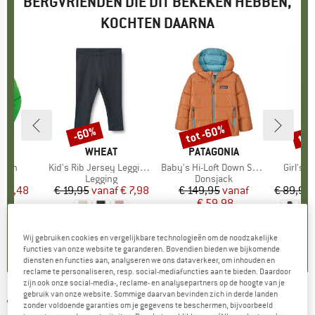
BERGVRIENDEN DIE DIT BEKEKEN HEBBEN,
KOCHTEN DAARNA
tot -60%
tot
-60%
Korting
Korting
Kort
K
K
MERK
WHEAT
MERK
PATAGONIA
ME
TR
ston
Artikel
Kid's Rib Jersey Leggings Jules
Artikel
Baby's Hi-Loft Down Sweater Hoody
Artikel
Girl's A
tgroep
ack
Productgroep
Legging
Productgroep
Donsjack
P
L
ijs
rlaagde prijs
 49,48
€ 19,95
vanaf
Prijs
Verlaagde prijs
€ 7,98
€ 149,95
Prijs
Verlaagde prijs
vanaf
€ 89,95
€ 59,98
+
5
0,0
(
0
)
0,0
(
0
)
Wij gebruiken cookies en vergelijkbare technologieën om de noodzakelijke
4,8
(
10
)
functies van onze website te garanderen. Bovendien bieden we bijkomende
diensten en functies aan, analyseren we ons dataverkeer, om inhouden en
reclame te personaliseren, resp. social-mediafuncties aan te bieden. Daardoor
zijn ook onze social-media-, reclame- en analysepartners op de hoogte van je
gebruik van onze website. Sommige daarvan bevinden zich in derde landen
WHEAT
-
Girl's Pu-Steppjacke Küste -
zonder voldoende garanties om je gegevens te beschermen, bijvoorbeeld