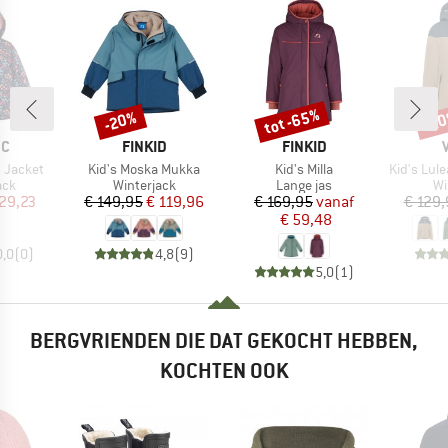
tot -65%
-20%
-2
Korting
Korting
Kort
MERK
MERK
EC
FINKID
FINKID
Artikel
Artikel
Artikel
3 Jacket
Kid's Moska Mukka
Kid's Milla
Kid's Lulea 
groep
Productgroep
Productgroep
Pr
ack
Winterjack
Lange jas
Wi
ijs
rlaagde prijs
Prijs
Verlaagde prijs
Prijs
Verlaagde prijs
 29,23
€ 149,95
€ 119,96
€ 169,95
vanaf
€ 129,
€ 59,48
0,0
(
0
)
4,8
(
9
)
5,0
(
1
)
BERGVRIENDEN DIE DAT GEKOCHT HEBBEN,
KOCHTEN OOK