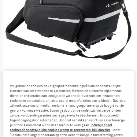
Gedetailleerde foto's
Wij gebruiken cookies en vergelijkbare technologieën om de noodzakelijke
functies van onze website te garanderen. Bovendien bieden we bijkomende
diensten en functies aan, analyseren we ons dataverkeer, om inhouden en
reclame te personaliseren, resp. social-mediafuncties aan te bieden. Daardoor
zijn ook onze social-media-, reclame- en analysepartners op de hoogte van je
gebruik van onze website. Sommige daarvan bevinden zich in derde landen
zonder voldoende garanties om je gegevens te beschermen, bijvoorbeeld
Oorspronkelijke prijs :
Prijs:
€
129,95
tegen toegang door autoriteiten. Door het aanklikken van ‘Alles selecteren’ ga
je ermee akkoord dat we op deze manier te werk gaan.
Indien je enkel
€
64,98
incl. BTW
technisch noodzakelijke cookies wenst te accepteren, klik dan hier
. Onder
Informatie over de verzendkosten. Opent in een infov
excl. Verzendkosten
‘Cookie-instellingen’ onderaan op onze website kun je je toestemming geven