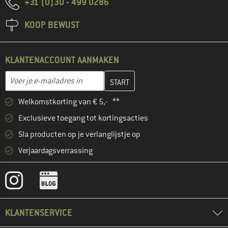
+31 (0)30 - 499 0286
KOOP BEWUST
KLANTENACCOUNT AANMAKEN
Vul je e-mailadres hier in en maak in de volgende stap je klanten
Voer je e-mailadres in
Welkomstkorting van € 5,- **
Exclusieve toegang tot kortingsacties
Sla producten op je verlanglijstje op
Verjaardagsverrassing
KLANTENSERVICE