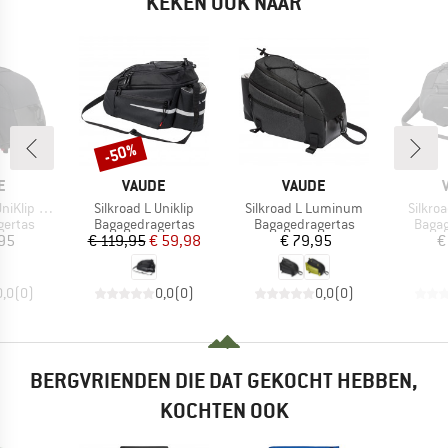
KEKEN OOK NAAR
-50%
Korting
MERK
MERK
E
VAUDE
VAUDE
Artikel
Artikel
Artikel
lip 2.0)
Silkroad L Uniklip
Silkroad L Luminum
Silkro
oep
Productgroep
Productgroep
Produ
gertas
Bagagedragertas
Bagagedragertas
Bagag
ijs
Prijs
Verlaagde prijs
Prijs
95
€ 119,95
€ 59,98
€ 79,95
€
0,0
(
0
)
0,0
(
0
)
0,0
(
0
)
BERGVRIENDEN DIE DAT GEKOCHT HEBBEN,
KOCHTEN OOK