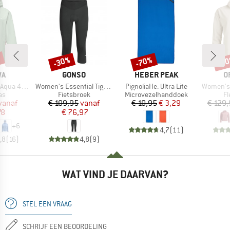
%
-30%
-70%
-2
Korting
Korting
Kort
MERK
MERK
M
WA
GONSO
HEBER PEAK
O
Artikel
Artikel
Artikel
x 2.5L Jacket
Women's Essential Tight 3/4 W
PignoliaHe. Ultra Lite
Women's 
tgroep
Productgroep
Productgroep
Pr
as
Fietsbroek
Microvezelhanddoek
Fl
ijs
rlaagde prijs
Prijs
Verlaagde prijs
Prijs
Verlaagde prijs
vanaf
€ 109,95
vanaf
€ 10,95
€ 3,29
€ 129,
78
€ 76,97
+
6
4,7
(
11
)
,8
(
16
)
4,8
(
9
)
WAT VIND JE DAARVAN?
STEL EEN VRAAG
SCHRIJF EEN BEOORDELING