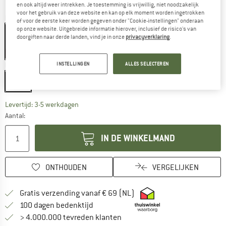
en ook altijd weer intrekken. Je toestemming is vrijwillig, niet noodzakelijk
voor het gebruik van deze website en kan op elk moment worden ingetrokken
Kleur:
Black
of voor de eerste keer worden gegeven onder "Cookie-instellingen" onderaan
op onze website. Uitgebreide informatie hierover, inclusief de risico's van
doorgiften naar derde landen, vind je in onze
privacyverklaring
.
-50%
Maat:
16 l
INSTELLINGEN
ALLES SELECTEREN
16 l
De link wordt geopend in een infovak en bevat le
Levertijd: 3-5 werkdagen
Aantal:
IN DE WINKELMAND
ONTHOUDEN
VERGELIJKEN
Vind hier de verzendinform
Gratis verzending vanaf € 69 (NL)
Vind de betalingsinformatie hier! Opent
100 dagen bedenktijd
> 4.000.000 tevreden klanten