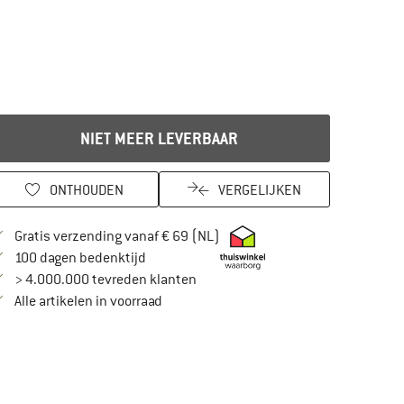
NIET MEER LEVERBAAR
ONTHOUDEN
VERGELIJKEN
Vind hier de verzendinformatie
Gratis verzending vanaf € 69 (NL)
Vind de betalingsinformatie hier! Opent in
100 dagen bedenktijd
> 4.000.000 tevreden klanten
Alle artikelen in voorraad