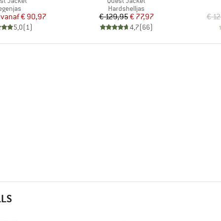
st Jacket
Quest Jacket
roductgroep
Productgroep
egenjas
Hardshelljas
Prijs
Verlaagde prijs
Prijs
Verlaagde prijs
vanaf
€ 90,97
€ 129,95
€ 77,97
€ 12
5,0
(
1
)
4,7
(
66
)
LLS