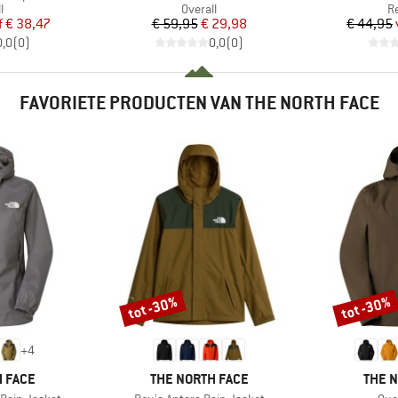
ctgroep
Productgroep
P
l
Overall
R
ijs
rlaagde prijs
Prijs
Verlaagde prijs
f
€ 38,47
€ 59,95
€ 29,98
€ 44,95
0,0
(
0
)
0,0
(
0
)
FAVORIETE PRODUCTEN VAN THE NORTH FACE
tot -30%
tot -30%
Korting
Korting
+
4
MERK
MERK
 FACE
THE NORTH FACE
THE 
Artikel
Arti