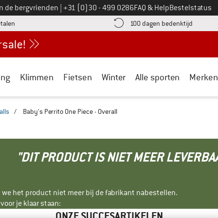
Bel ons op
an de bergvrienden
|
+31 (0)30 - 499 0286
FAQ & Help
Bestelstatus
vind de betalingsinformatie hier! Opent in een infovak
Vind de b
etalen
100 dagen bedenktijd
ing
Klimmen
Fietsen
Winter
Alle sporten
Merken
lls
/
Baby's Perrito One Piece - Overall
"DIT PRODUCT IS NIET MEER LEVERBA
 we het product niet meer bij de fabrikant nabestellen.
oor je klaar staan:
ONZE SUCCESARTIKELEN