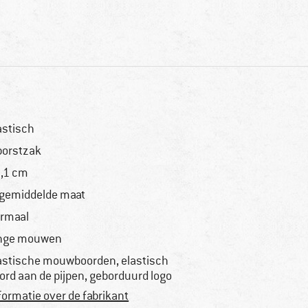
astisch
borstzak
,1 cm
 gemiddelde maat
rmaal
nge mouwen
astische mouwboorden, elastisch
ord aan de pijpen, geborduurd logo
formatie over de fabrikant