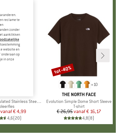
garanderen.
en reclame te
 en
landen zonder
et aanklikken
noodzakelijke
je toestemming
eze website en
" onderaan op
je in onze
tot -40%
Korting
+
10
MERK
STOIC
MERK
THE NORTH FACE
 Stainless Steel Bottle 500
Artikel
Evolution Simple Dome Short Sleeve
oductgroep
oleerfles
Productgroep
T-shirt
vanaf
Prijs
Verlaagde prijs
€ 4,99
€ 26,95
vanaf
Prijs
Verlaagde prijs
€ 16,17
4,6
(
20
)
4,8
(
8
)