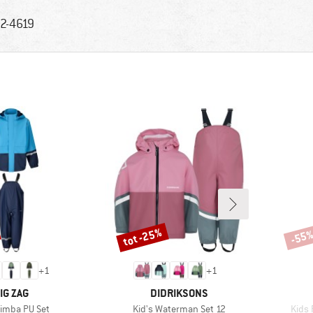
2-4619
tot -25%
-55
Korting
Korti
+
1
+
1
ERK
MERK
IG ZAG
DIDRIKSONS
Artikel
Artike
Simba PU Set
Kid's Waterman Set 12
Kids 