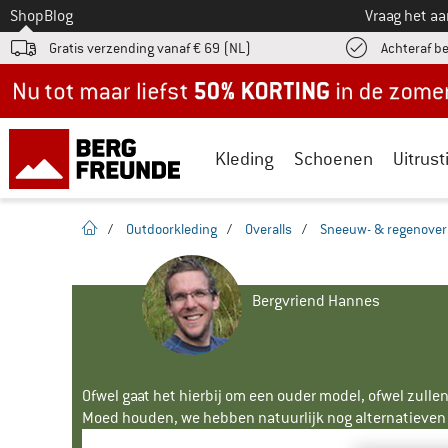
Naar
Shop
Blog
Vraag het a
Gratis verzending vanaf € 69 (NL)
Achteraf b
Nu tot maar liefst -50% in de zomersale!
Kleding
Schoenen
Uitrust
Startpagina
/
Outdoorkleding
/
Overalls
/
Sneeuw- & regenovera
Bergvriend Hannes
Ofwel gaat het hierbij om een ouder model, ofwel zullen
Moed houden, we hebben natuurlijk nog alternatieven v