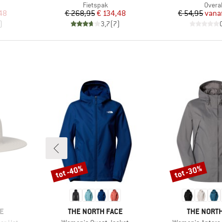
ep
Productgroep
Produ
Fietspak
Overal
de prijs
Prijs
Verlaagde prijs
Pr
Ve
48
€ 268,95
€ 134,48
€ 54,95
vana
)
3,7
(
7
)
tot -40%
tot -30%
Korting
Korting
MERK
MERK
E
THE NORTH FACE
THE NORTH
Artikel
Artikel