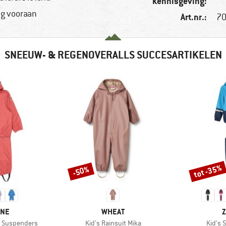
kennisgeving:
ng vooraan
Art.nr.:
70
SNEEUW- & REGENOVERALLS SUCCESARTIKELEN
tot -35%
-50%
Korting
Korting
MERK
M
INE
WHEAT
Z
Artikel
Artikel
h Suspenders
Kid's Rainsuit Mika
Kid's 