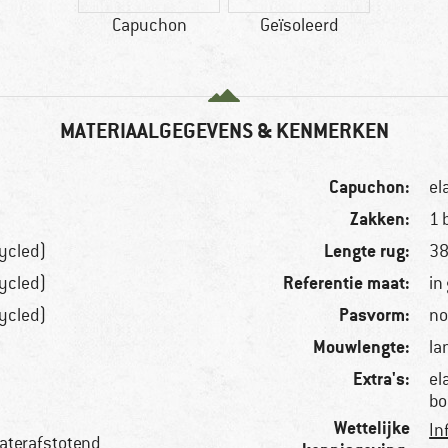
Capuchon
Geïsoleerd
MATERIAALGEGEVENS & KENMERKEN
Capuchon:
el
Zakken:
1 
Lengte rug:
ycled)
38
Referentie maat:
ycled)
in
Pasvorm:
ycled)
no
Mouwlengte:
la
Extra's:
el
bo
Wettelijke
In
aterafstotend