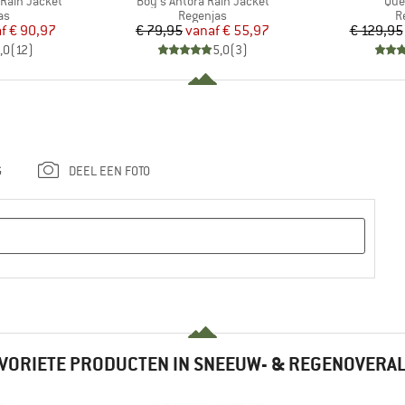
Rain Jacket
Boy's Antora Rain Jacket
Que
tgroep
Productgroep
P
as
Regenjas
R
ijs
rlaagde prijs
Prijs
Verlaagde prijs
f
€ 90,97
€ 79,95
vanaf
€ 55,97
€ 129,95
,0
(
12
)
5,0
(
3
)
G
DEEL EEN FOTO
VORIETE PRODUCTEN IN SNEEUW- & REGENOVERA