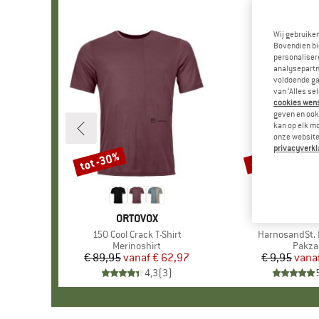
Wij gebruike
Bovendien bi
personalisere
analysepartn
voldoende ga
van ‘Alles se
cookies wenst
geven en ook 
kan op elk m
onze website.
privacyverkl
tot -30%
-57%
Korting
Korting
MERK
ORTOVOX
MER
STOI
Artikel
150 Cool Crack T-Shirt
Artikel
HarnosandSt. I
Productgroep
Merinoshirt
Produ
Pakza
€ 89,95
vanaf
Prijs
Verlaagde prijs
€ 62,97
€ 9,95
vana
Pr
Ve
4,3
(
3
)