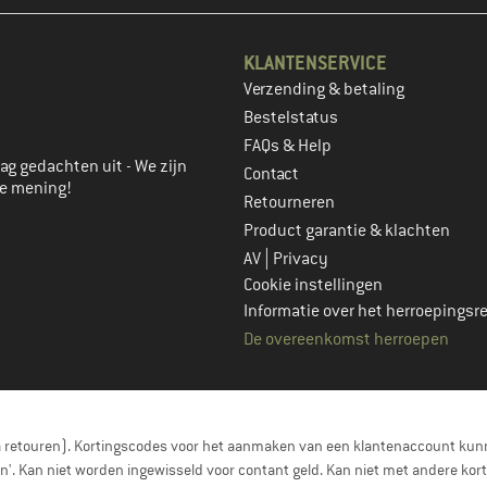
KLANTENSERVICE
Verzending & betaling
account aan
Bestelstatus
FAQs & Help
ag gedachten uit - We zijn
Contact
je mening!
Retourneren
Product garantie & klachten
|
AV
Privacy
Cookie instellingen
Informatie over het herroepingsr
De overeenkomst herroepen
a retouren). Kortingscodes voor het aanmaken van een klantenaccount kunn
nen'. Kan niet worden ingewisseld voor contant geld. Kan niet met andere 