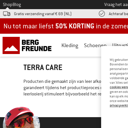
Naar
Shop
Blog
Vraag het a
Gratis verzending vanaf € 69 (NL)
Achteraf b
Nu tot maar liefst -50% in de zomersale!
Kleding
Schoenen
Uitrust
Wij gebruike
Bovendien bi
TERRA CARE
personalisere
analysepartn
voldoende ga
Producten die gemaakt zijn van leer afkomstig van de Du
van ‘Alles se
garandeert tijdens het productieproces een hoog nive
cookies wenst
geven en ook 
leerlooierij stimuleert bijvoorbeeld het recyclen van b
kan op elk m
onze website.
privacyverkl