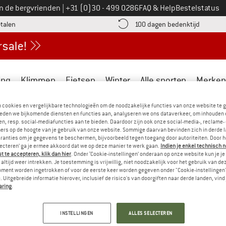
Bel ons op
an de bergvrienden
|
+31 (0)30 - 499 0286
FAQ & Help
Bestelstatus
vind de betalingsinformatie hier! Opent in een infovak
Vind de b
etalen
100 dagen bedenktijd
ing
Klimmen
Fietsen
Winter
Alle sporten
Merken
n cookies en vergelijkbare technologieën om de noodzakelijke functies van onze website te 
eden we bijkomende diensten en functies aan, analyseren we ons dataverkeer, om inhouden 
n, resp. social-mediafuncties aan te bieden. Daardoor zijn ook onze social-media-, reclame-
ers op de hoogte van je gebruik van onze website. Sommige daarvan bevinden zich in derde 
ranties om je gegevens te beschermen, bijvoorbeeld tegen toegang door autoriteiten. Door h
itse looierij Heinen Leder dragen het TerraCare-label. Dit bedrijf p
lecteren’ ga je ermee akkoord dat we op deze manier te werk gaan.
Indien je enkel technisch 
au van arbeidsveiligheid voor werknemers, evenals een verminderin
 te accepteren, klik dan hier
. Onder ‘Cookie-instellingen’ onderaan op onze website kun je 
altijd weer intrekken. Je toestemming is vrijwillig, niet noodzakelijk voor het gebruik van d
ijproducten in de leerproductie en een lager waterverbruik. Gedetaill
oment worden ingetrokken of voor de eerste keer worden gegeven onder "Cookie-instellingen
 Uitgebreide informatie hierover, inclusief de risico's van doorgiften naar derde landen, vind 
aring
.
INSTELLINGEN
ALLES SELECTEREN