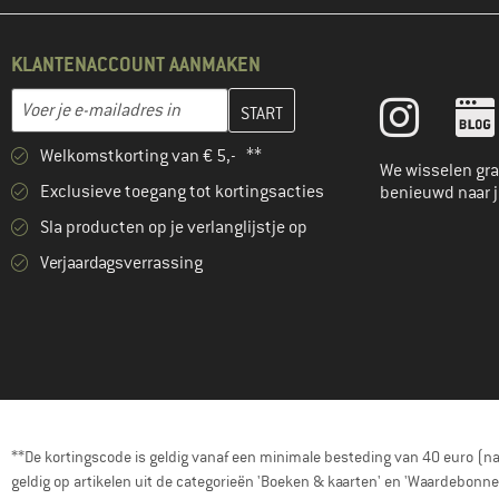
KLANTENACCOUNT AANMAKEN
Vul je e-mailadres hier in en maak in de volgende stap je klanten
E-mailadres
Welkomstkorting van € 5,- **
We wisselen gra
Exclusieve toegang tot kortingsacties
benieuwd naar 
Sla producten op je verlanglijstje op
Verjaardagsverrassing
**De kortingscode is geldig vanaf een minimale besteding van 40 euro (n
geldig op artikelen uit de categorieën 'Boeken & kaarten' en 'Waardebon