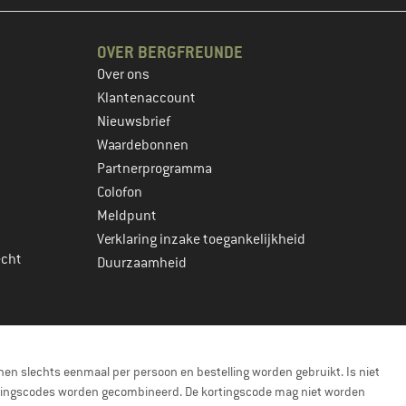
OVER BERGFREUNDE
Over ons
Klantenaccount
Nieuwsbrief
Waardebonnen
Partnerprogramma
Colofon
Meldpunt
Verklaring inzake toegankelijkheid
echt
Duurzaamheid
en slechts eenmaal per persoon en bestelling worden gebruikt. Is niet
kortingscodes worden gecombineerd. De kortingscode mag niet worden