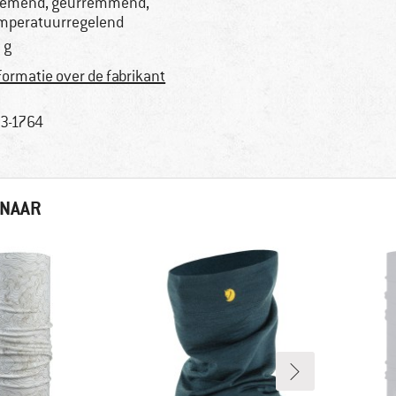
emend, geurremmend,
mperatuurregelend
 g
formatie over de fabrikant
3-1764
 NAAR