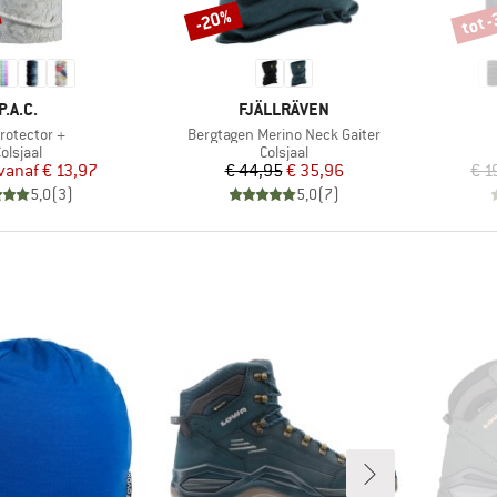
tot 
-20%
Korting
Korti
MERK
MERK
P.A.C.
FJÄLLRÄVEN
el
Artikel
rotector +
Bergtagen Merino Neck Gaiter
roductgroep
Productgroep
olsjaal
Colsjaal
Prijs
Verlaagde prijs
Prijs
Verlaagde prijs
vanaf
€ 13,97
€ 44,95
€ 35,96
€ 1
5,0
(
3
)
5,0
(
7
)