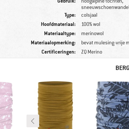
Gebruik:
hoogalpine tochten,
sneeuwschoenwandele
Type:
colsjaal
Hoofdmateriaal:
100% wol
Materiaaltype:
merinowol
Materiaalopmerking:
bevat mulesing-vrije 
Certificeringen:
ZQ Merino
BERG