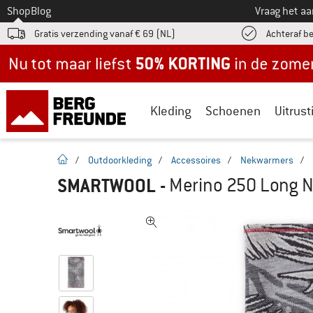
Naar
Shop
Blog
Vraag het a
Gratis verzending vanaf € 69 (NL)
Achteraf b
Nu tot maar liefst -50% in de zomersale!
Kleding
Schoenen
Uitrust
Startpagina
/
Outdoorkleding
/
Accessoires
/
Nekwarmers
/
SMARTWOOL
-
Merino 250 Long Ne