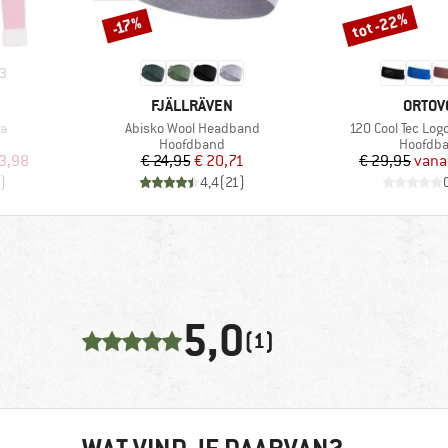
tot -22%
-17%
Korting
Korting
3
MERK
MERK
FJÄLLRÄVEN
ORTOV
Artikel
Artikel
ta
Abisko Wool Headband
120 Cool Tec Lo
roep
Productgroep
Product
Hoofdband
Hoofdb
de prijs
Prijs
Verlaagde prijs
Pr
Ve
3,98
€ 24,95
€ 20,71
€ 29,95
vana
)
4,4
(
21
)
5,0
(1)