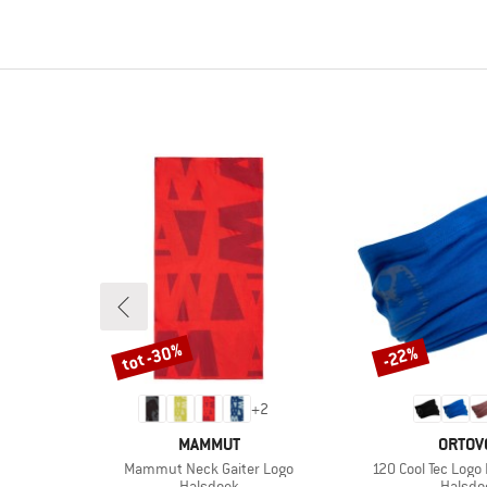
tot -30%
-22%
Korting
Korting
5
+
2
MERK
MERK
MAMMUT
ORTOV
Artikel
Artikel
g
Mammut Neck Gaiter Logo
120 Cool Tec Log
ep
Productgroep
Produc
Halsdoek
Halsdo