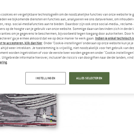
n cookies en vergelijkbare technologieën om de noodzakelijke functies van onze website te 
eden we bijkomende diensten en functies aan, analyseren we ons dataverkeer, om inhouden 
n, resp. social-mediafuncties aan te bieden. Daardoor zijn ook onze social-media-, reclame-
ers op de hoogte van je gebruik van onze website. Sommige daarvan bevinden zich in derde 
ranties om je gegevens te beschermen, bijvoorbeeld tegen toegang door autoriteiten. Door h
lecteren’ ga je ermee akkoord dat we op deze manier te werk gaan.
Indien je enkel technisch 
 te accepteren, klik dan hier
. Onder ‘Cookie-instellingen’ onderaan op onze website kun je 
altijd weer intrekken. Je toestemming is vrijwillig, niet noodzakelijk voor het gebruik van d
oment worden ingetrokken of voor de eerste keer worden gegeven onder "Cookie-instellingen
 Uitgebreide informatie hierover, inclusief de risico's van doorgiften naar derde landen, vind 
aring
.
INSTELLINGEN
ALLES SELECTEREN