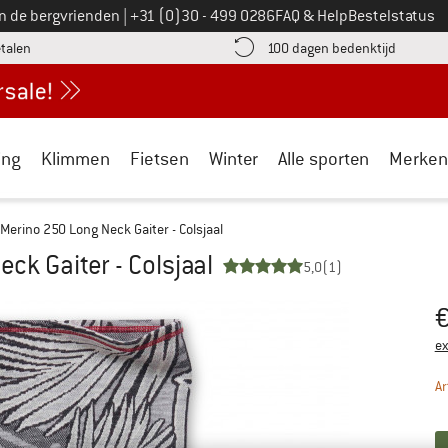
Bel ons op
an de bergvrienden
|
+31 (0)30 - 499 0286
FAQ & Help
Bestelstatus
vind de betalingsinformatie hier! Opent in een infovak
Vind de b
etalen
100 dagen bedenktijd
ing
Klimmen
Fietsen
Winter
Alle sporten
Merken
Merino 250 Long Neck Gaiter - Colsjaal
ck Gaiter - Colsjaal
5,0
(1)
Pr
ex
Ar