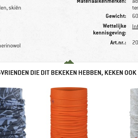
Materiaalkenmerken:
ad
n, skiën
te
Gewicht:
60
Wettelijke
In
kennisgeving:
Art.nr.:
20
merinowol
VRIENDEN DIE DIT BEKEKEN HEBBEN, KEKEN OOK