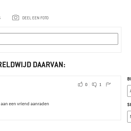
G
DEEL EEN FOTO
RELDWIJD DAARVAN:
B
0
1
t aan een vriend aanraden
S