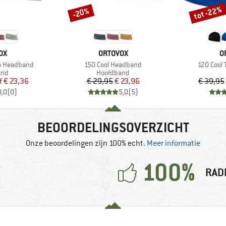
tot -22%
-20%
Korting
Korting
MERK
M
OX
ORTOVOX
O
Artikel
Artikel
go Headband
150 Cool Headband
120 Cool 
groep
Productgroep
and
Hoofdband
ijs
rlaagde prijs
Prijs
Verlaagde prijs
f
€ 23,36
€ 29,95
€ 23,96
€ 39,95
0,0
(
0
)
5,0
(
5
)
BEOORDELINGSOVERZICHT
Onze beoordelingen zijn 100% echt.
Meer informatie
100%
RAD