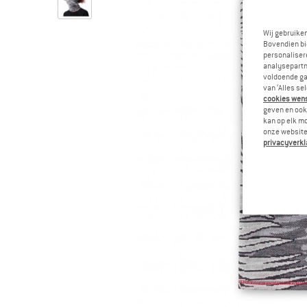
Wij gebruike
Bovendien bi
personalisere
analysepartn
voldoende ga
van ‘Alles se
cookies wenst
geven en ook 
kan op elk m
onze website.
privacyverkl