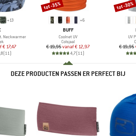
tot -35%
tot -30%
Korting
Korting
+
13
+
6
K
MERK
C
BUFF
Artikel
Artik
t. Neckwarmer
Coolnet UV
UV P
tgroep
Productgroep
P
ek
Colsjaal
C
ijs
rlaagde prijs
Prijs
Verlaagde prijs
f
€ 17,47
€ 19,95
vanaf
€ 12,97
€ 19,95
,8
(
11
)
4,7
(
11
)
DEZE PRODUCTEN PASSEN ER PERFECT BIJ