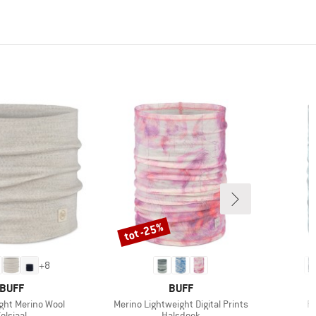
tot -25%
Korting
+
8
MERK
MERK
BUFF
BUFF
Artikel
Ar
ht Merino Wool
Merino Lightweight Digital Prints
Re
roductgroep
Productgroep
olsjaal
Halsdoek