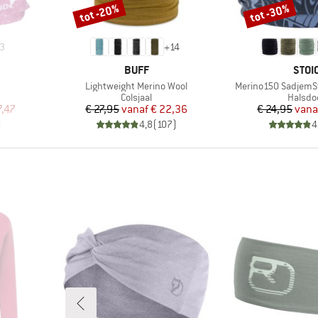
tot -20%
tot -30%
Korting
Korting
3
+
14
MERK
MER
BUFF
STOI
Artikel
Artikel
Lightweight Merino Wool
Merino150 SadjemS
ep
Productgroep
Produc
Colsjaal
Halsdo
de prijs
Prijs
Verlaagde prijs
Pr
Ve
7,47
€ 27,95
vanaf
€ 22,36
€ 24,95
vana
)
4,8
(
107
)
4