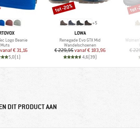
tot -20%
tot 
Korting
Korti
+
5
ERK
MERK
RTOVOX
LOWA
Artikel
Artikel
Tec Logo Beanie
Renegade Evo GTX Mid
Women'
Productgroep
Productgroep
Muts
Wandelschoenen
Prijs
Verlaagde prijs
Prijs
Verlaagde prijs
vanaf
€ 31,16
€ 229,95
vanaf
€ 183,96
€ 22
5,0
(
1
)
4,6
(
39
)
EN DIT PRODUCT AAN