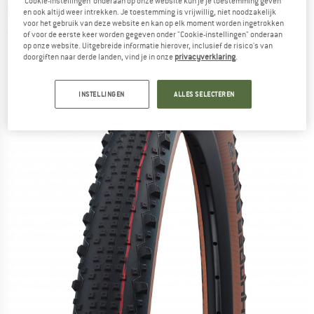
‘Cookie-instellingen’ onderaan op onze website kun je je toestemming geven
Super Race FB TLE - Fietsband
en ook altijd weer intrekken. Je toestemming is vrijwillig, niet noodzakelijk
voor het gebruik van deze website en kan op elk moment worden ingetrokken
(0)
of voor de eerste keer worden gegeven onder "Cookie-instellingen" onderaan
op onze website. Uitgebreide informatie hierover, inclusief de risico's van
doorgiften naar derde landen, vind je in onze
privacyverklaring
.
INSTELLINGEN
ALLES SELECTEREN