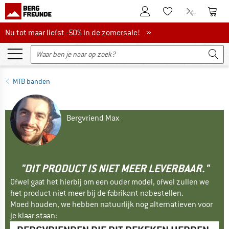
De klantenaccount
Naar
Naar de verlanglijs
Naar de pro
Nu tot maar liefst -50% in de zomersale!
Nu tot maar liefst -50% in de zomersale! »
MTB banden
Bergvriend Max
"DIT PRODUCT IS NIET MEER LEVERBAAR."
Ofwel gaat het hierbij om een ouder model, ofwel zullen we
het product niet meer bij de fabrikant nabestellen.
Moed houden, we hebben natuurlijk nog alternatieven voor
je klaar staan: