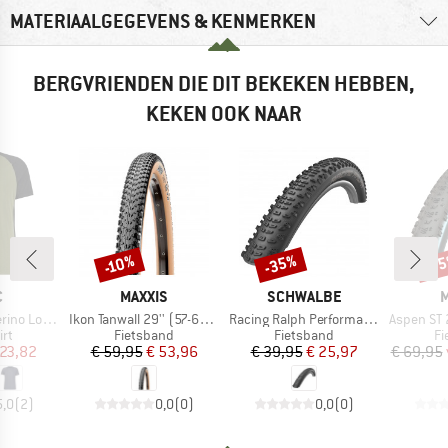
MATERIAALGEGEVENS & KENMERKEN
BERGVRIENDEN DIE DIT BEKEKEN HEBBEN,
KEKEN OOK NAAR
-35%
-3
-10%
Korting
Korting
Kort
K
MERK
MERK
C
MAXXIS
SCHWALBE
M
Artikel
Artikel
Artikel
nSt. MTB S/S
Ikon Tanwall 29'' (57-622) Dual EXO TR
Racing Ralph Performance TwinSkin Tubeless 29x2,25
Aspen ST 29'' (
tgroep
Productgroep
Productgroep
Pr
irt
Fietsband
Fietsband
Fi
ijs
rlaagde prijs
Prijs
Verlaagde prijs
Prijs
Verlaagde prijs
 23,82
€ 59,95
€ 53,96
€ 39,95
€ 25,97
€ 69,95
5,0
(
2
)
0,0
(
0
)
0,0
(
0
)