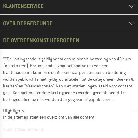
KLANTENSERVICE
OVER BERGFREUNDE
DE OVEREENKOMST HERROEPEN
**De kortingscode is geldig vanaf een minimale besteding van 40 euro
(na retouren). Kortingscodes voor het aanmaken van een
klantenaccount kunnen slechts eenmaal per persoon en bestelling
worden gebruikt. Is niet geldig op artikelen uit de categorieën 'Boeken &
kaarten' en 'Waardebonnen'. Kan niet worden ingewisseld voor contant
geld. Kan niet met andere kortingscodes worden gecombineerd. De
kortingscode mag niet worden doorgegeven of gepubliceerd.
Highlights
In de
sitemap
staat een overzicht van alle content.
BuildID XNAu5629cfyk