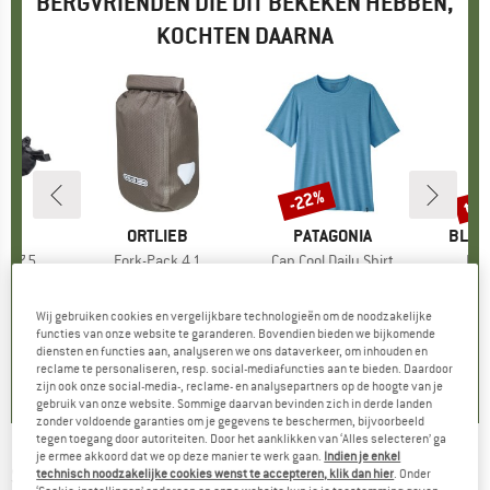
BERGVRIENDEN DIE DIT BEKEKEN HEBBEN,
KOCHTEN DAARNA
tot
-22%
Korting
Kort
EB
MERK
ORTLIEB
MERK
PATAGONIA
MERK
BLAC
QR 7,5
Artikel
Fork-Pack 4,1
Artikel
Cap Cool Daily Shirt
Arti
Not
ctgroep
as
Productgroep
Fietstas
Productgroep
Sportshirt
Pr
Kl
95
ijs
€ 59,95
Prijs
€ 44,95
Prijs
Verlaagde prijs
€ 35,06
€ 89,95
Wij gebruiken cookies en vergelijkbare technologieën om de noodzakelijke
functies van onze website te garanderen. Bovendien bieden we bijkomende
diensten en functies aan, analyseren we ons dataverkeer, om inhouden en
0,0
(
0
)
4,8
(
11
)
5,0
(
3
)
reclame te personaliseren, resp. social-mediafuncties aan te bieden. Daardoor
zijn ook onze social-media-, reclame- en analysepartners op de hoogte van je
gebruik van onze website. Sommige daarvan bevinden zich in derde landen
zonder voldoende garanties om je gegevens te beschermen, bijvoorbeeld
tegen toegang door autoriteiten. Door het aanklikken van ‘Alles selecteren’ ga
je ermee akkoord dat we op deze manier te werk gaan.
Indien je enkel
SCHWALBE
-
Thunder Burt Evo 29'' (57-622)
technisch noodzakelijke cookies wenst te accepteren, klik dan hier
. Onder