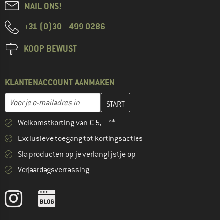
MAIL ONS!
+31 (0)30 - 499 0286
KOOP BEWUST
KLANTENACCOUNT AANMAKEN
Vul je e-mailadres hier in en maak in de volgende stap je klanten
E-mailadres
Welkomstkorting van € 5,- **
Exclusieve toegang tot kortingsacties
Sla producten op je verlanglijstje op
Verjaardagsverrassing