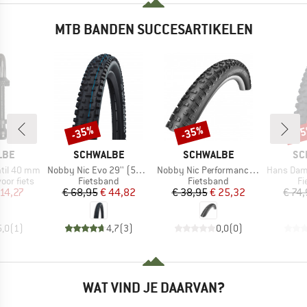
MTB BANDEN SUCCESARTIKELEN
-35%
-35%
-3
Korting
Korting
Kort
MERK
MERK
ME
LBE
SCHWALBE
SCHWALBE
SC
Artikel
Artikel
Artikel
ntil 40 mm
Nobby Nic Evo 29'' (57-622) Super Ground FB TLE
Nobby Nic Performance 29'' (62-622) Folding
Hans Dampf Evo 27,5''
Productgroep
Productgroep
Pr
or fiets
Fietsband
Fietsband
Fi
ijs
rlaagde prijs
Prijs
Verlaagde prijs
Prijs
Verlaagde prijs
 14,27
€ 68,95
€ 44,82
€ 38,95
€ 25,32
€ 74
5,0
(
1
)
4,7
(
3
)
0,0
(
0
)
WAT VIND JE DAARVAN?