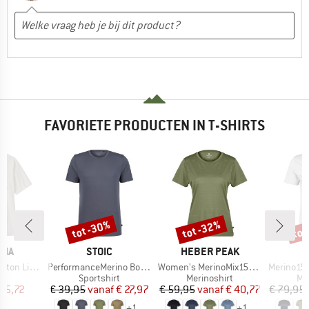
FAVORIETE PRODUCTEN IN T-SHIRTS
tot -30%
tot -32%
tot
Korting
Korting
Kort
MERK
MERK
NIA
STOIC
HEBER PEAK
Artikel
Artikel
Artikel
ght Pocket Tee
PerformanceMerino BorgholmSt. T-Shirt
Women's MerinoMix150 PineconeHe. II T-Shirt
Merino155 LaholmSt
ctgroep
Productgroep
Productgroep
Pr
t
Sportshirt
Merinoshirt
Me
ijs
rlaagde prijs
Prijs
Verlaagde prijs
Prijs
Verlaagde prijs
 35,72
€ 39,95
vanaf
€ 27,97
€ 59,95
vanaf
€ 40,77
€ 79,95
+
1
+
1