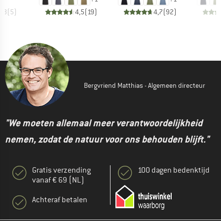
3,8
(
5
)
4,5
(
19
)
4,7
(
92
)
Bergvriend Matthias - Algemeen directeur
"We moeten allemaal meer verantwoordelijkheid
nemen, zodat de natuur voor ons behouden blijft."
Gratis verzending
100 dagen bedenktijd
vanaf € 69 (NL)
Achteraf betalen