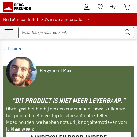
De klantenaccount
Naar
Naar de verlanglijs
Naar de pro
Nu tot maar liefst -50% in de zomersale!
Nu tot maar liefst -50% in de zomersale! »
T-shirts
Bergvriend Max
"DIT PRODUCT IS NIET MEER LEVERBAAR."
Ofwel gaat het hierbij om een ouder model, ofwel zullen we
het product niet meer bij de fabrikant nabestellen.
Moed houden, we hebben natuurlijk nog alternatieven voor
je klaar staan: