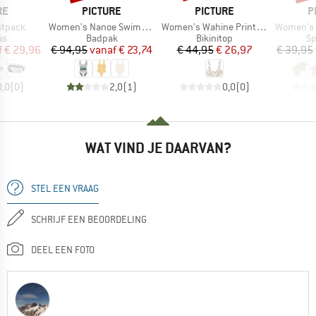
MERK
MERK
M
RE
PICTURE
PICTURE
P
Artikel
Artikel
Artikel
stpack
Women's Nanoe Swimsuit
Women's Wahine Printed Top
Women's T
tgroep
Productgroep
Productgroep
Pr
as
Badpak
Bikinitop
Sp
ijs
rlaagde prijs
Prijs
Verlaagde prijs
Prijs
Verlaagde prijs
f
€ 29,96
€ 94,95
vanaf
€ 23,74
€ 44,95
€ 26,97
€ 39,95
0,0
(
0
)
2,0
(
1
)
0,0
(
0
)
WAT VIND JE DAARVAN?
STEL EEN VRAAG
SCHRIJF EEN BEOORDELING
DEEL EEN FOTO