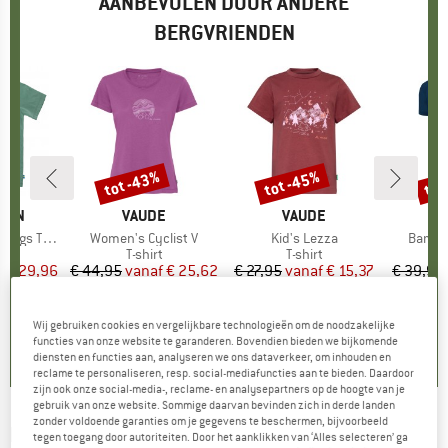
AANBEVOLEN DOOR ANDERE
BERGVRIENDEN
%
tot -43%
tot -45%
tot
Korting
Korting
Kort
ÄVEN
MERK
VAUDE
MERK
VAUDE
gs T-Shirt
Artikel
Women's Cyclist V
Artikel
Kid's Lezza
Artikel
Bambo
ctgroep
t
Productgroep
T-shirt
Productgroep
T-shirt
f
ijs
rlaagde prijs
€ 29,96
€ 44,95
vanaf
Prijs
Verlaagde prijs
€ 25,62
€ 27,95
vanaf
Prijs
Verlaagde prijs
€ 15,37
€ 39,95
+
2
+
1
5,0
(
1
)
5,0
(
5
)
5,0
(
4
)
Wij gebruiken cookies en vergelijkbare technologieën om de noodzakelijke
functies van onze website te garanderen. Bovendien bieden we bijkomende
diensten en functies aan, analyseren we ons dataverkeer, om inhouden en
reclame te personaliseren, resp. social-mediafuncties aan te bieden. Daardoor
zijn ook onze social-media-, reclame- en analysepartners op de hoogte van je
gebruik van onze website. Sommige daarvan bevinden zich in derde landen
zonder voldoende garanties om je gegevens te beschermen, bijvoorbeeld
PICTURE
-
Rockyrides Tee - T-shirt
tegen toegang door autoriteiten. Door het aanklikken van ‘Alles selecteren’ ga