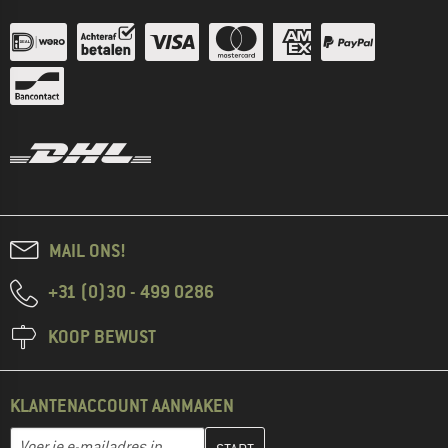
MAIL ONS!
+31 (0)30 - 499 0286
KOOP BEWUST
KLANTENACCOUNT AANMAKEN
Vul je e-mailadres hier in en maak in de volgende stap je klanten
E-mailadres