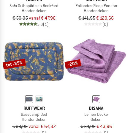
Sofa Orthopädisch Rockford
Palisades Sleep Poncho
Hondendeken
Hondendeken
€ 59,95
vanaf € 47,96
€ 141,95
€ 120,66
5,0
(1)
(0)
tot -35%
-20%
RUFFWEAR
DISANA
Basecamp Bed
Leinen Decke
Hondendeken
Deken
€ 98,95
vanaf € 64,32
€ 54,95
€ 43,96
(0)
(0)