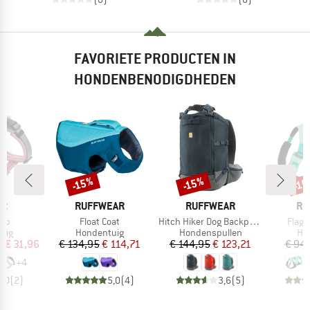
FAVORIETE PRODUCTEN IN
HONDENBENODIGDHEDEN
%
-15%
-15%
-1
Korting
Korting
Kort
MERK
MERK
ME
ER
RUFFWEAR
RUFFWEAR
RU
Artikel
Artikel
Artike
 Up
Float Coat
Hitch Hiker Dog Backpack Carrier
Flagl
groep
Productgroep
Productgroep
Pr
uig
Hondentuig
Hondenspullen
Ho
ijs
rlaagde prijs
Prijs
Verlaagde prijs
Prijs
Verlaagde prijs
f
€ 31,96
€ 134,95
€ 114,71
€ 144,95
€ 123,21
€ 94
+
4
5,0
(
2
)
5,0
(
4
)
3,6
(
5
)