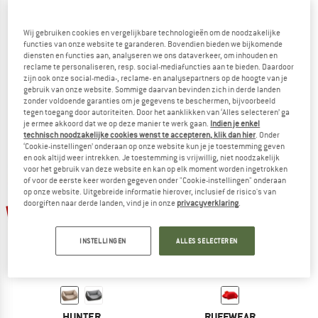
Wij gebruiken cookies en vergelijkbare technologieën om de noodzakelijke
functies van onze website te garanderen. Bovendien bieden we bijkomende
RUFFWEAR
RUFFWEAR
diensten en functies aan, analyseren we ons dataverkeer, om inhouden en
reclame te personaliseren, resp. social-mediafuncties aan te bieden. Daardoor
Highlands Pad
Highlands Sleeping Bag
zijn ook onze social-media-, reclame- en analysepartners op de hoogte van je
Hondendeken
Hondendeken
gebruik van onze website. Sommige daarvan bevinden zich in derde landen
€ 94,95
€ 80,71
€ 219,95
€ 186,96
zonder voldoende garanties om je gegevens te beschermen, bijvoorbeeld
tegen toegang door autoriteiten. Door het aanklikken van ‘Alles selecteren’ ga
4,8
(6)
5,0
(4)
je ermee akkoord dat we op deze manier te werk gaan.
Indien je enkel
technisch noodzakelijke cookies wenst te accepteren, klik dan hier
. Onder
‘Cookie-instellingen’ onderaan op onze website kun je je toestemming geven
en ook altijd weer intrekken. Je toestemming is vrijwillig, niet noodzakelijk
voor het gebruik van deze website en kan op elk moment worden ingetrokken
of voor de eerste keer worden gegeven onder "Cookie-instellingen" onderaan
op onze website. Uitgebreide informatie hierover, inclusief de risico's van
doorgiften naar derde landen, vind je in onze
privacyverklaring
.
-20%
-15%
INSTELLINGEN
ALLES SELECTEREN
HUNTER
RUFFWEAR