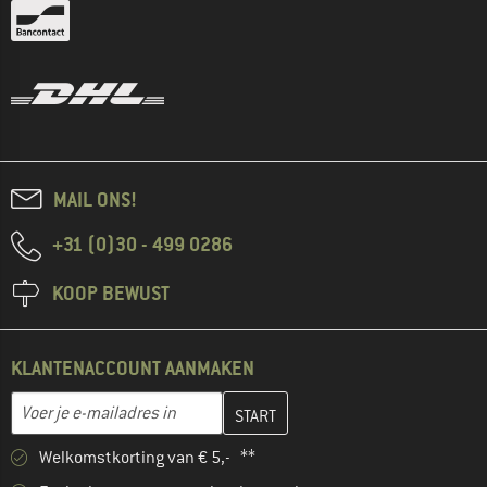
MAIL ONS!
+31 (0)30 - 499 0286
KOOP BEWUST
KLANTENACCOUNT AANMAKEN
Vul je e-mailadres hier in en maak in de volgende stap je klanten
E-mailadres
Welkomstkorting van € 5,- **