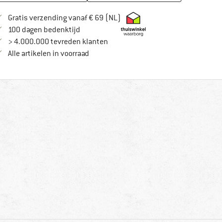
Vind hier de verzendinformatie
Gratis verzending vanaf € 69 (NL)
Vind de betalingsinformatie hier! Opent in
100 dagen bedenktijd
> 4.000.000 tevreden klanten
Alle artikelen in voorraad