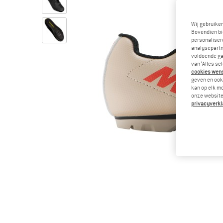
Wij gebruike
Bovendien bi
personalisere
analysepartn
voldoende ga
van ‘Alles se
cookies wenst
geven en ook 
kan op elk m
onze website.
privacyverkl