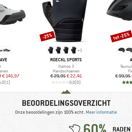
tot -25%
-25%
Korting
Korting
+
1
MERK
AVE
ROECKL SPORTS
l
Artikel
Artikel
r
Itamos 3
Taunus
roep
Productgroep
Pr
oenen
Handschoenen
Fi
ijs
rlaagde prijs
Prijs
Verlaagde prijs
f
€ 146,97
€ 29,95
€ 22,46
€ 99,95
5,0
(
1
)
0,0
(
0
)
BEOORDELINGSOVERZICHT
Onze beoordelingen zijn 100% echt.
Meer informatie
60%
RADEN 