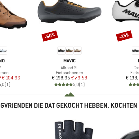
-60%
-25%
Korting
Korting
MERK
NO
MAVIC
l
Artikel
Art
2
Allroad SL
Co
roep
Productgroep
Prod
oenen
Fietsschoenen
Fiet
ijs
rlaagde prijs
Prijs
Verlaagde prijs
f
€ 104,96
€ 198,95
€ 79,58
€ 138
5,0
(
1
)
5,0
(
1
)
GVRIENDEN DIE DAT GEKOCHT HEBBEN, KOCHTEN