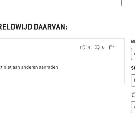
RELDWIJD DAARVAN:
B
4
0
ct niet aan anderen aanraden
S