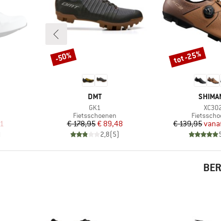
tot -25%
-50%
Korting
Korting
MERK
MERK
DMT
SHIMA
Artikel
Artike
GK1
XC30
Productgroep
Productg
Fietsschoenen
Fietssch
de prijs
Prijs
Verlaagde prijs
Pr
Ve
21
€ 178,95
€ 89,48
€ 139,95
vana
)
2,8
(
5
)
BER