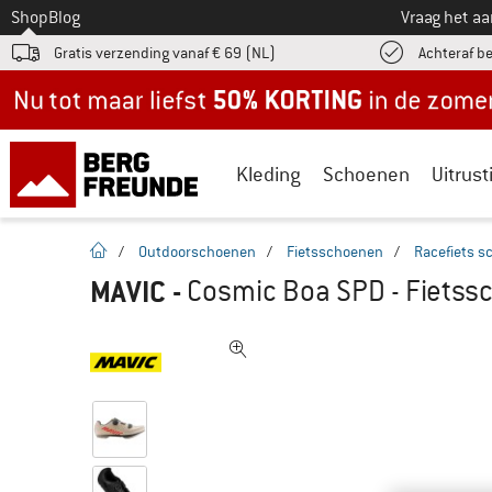
Naar
Shop
Blog
Vraag het a
Gratis verzending vanaf € 69 (NL)
Achteraf b
Nu tot maar liefst -50% in de zomersale!
Kleding
Schoenen
Uitrust
Startpagina
/
Outdoorschoenen
/
Fietsschoenen
/
Racefiets 
MAVIC
-
Cosmic Boa SPD - Fiets