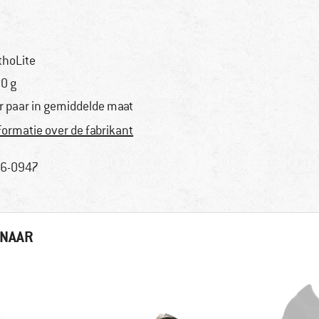
thoLite
0 g
r paar in gemiddelde maat
formatie over de fabrikant
6-0947
 NAAR