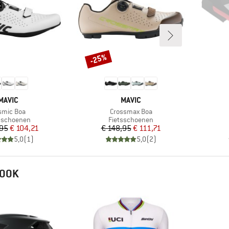
-25%
Korting
MERK
MERK
MAVIC
MAVIC
ikel
Artikel
smic Boa
Crossmax Boa
uctgroep
Productgroep
sschoenen
Fietsschoenen
Prijs
Verlaagde prijs
Prijs
Verlaagde prijs
,95
€ 104,21
€ 148,95
€ 111,71
5,0
(
1
)
5,0
(
2
)
 OOK