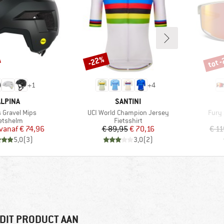
tot 
-22%
Korting
Korti
+
1
+
4
MERK
MERK
ALPINA
SANTINI
Artikel
Artike
 Gravel Mips
UCI World Champion Jersey
Fury 
oductgroep
Productgroep
etshelm
Fietsshirt
Prijs
Verlaagde prijs
Prijs
Verlaagde prijs
vanaf
€ 74,96
€ 89,95
€ 70,16
€ 11
5,0
(
3
)
3,0
(
2
)
DIT PRODUCT AAN