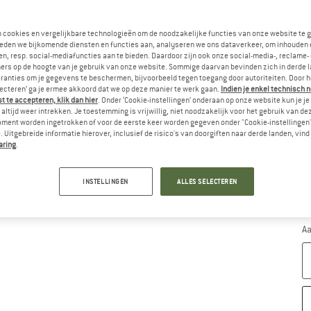
Ki
n cookies en vergelijkbare technologieën om de noodzakelijke functies van onze website te 
eden we bijkomende diensten en functies aan, analyseren we ons dataverkeer, om inhouden 
n, resp. social-mediafuncties aan te bieden. Daardoor zijn ook onze social-media-, reclame-
ers op de hoogte van je gebruik van onze website. Sommige daarvan bevinden zich in derde 
ranties om je gegevens te beschermen, bijvoorbeeld tegen toegang door autoriteiten. Door h
lecteren’ ga je ermee akkoord dat we op deze manier te werk gaan.
Indien je enkel technisch 
 te accepteren, klik dan hier
. Onder ‘Cookie-instellingen’ onderaan op onze website kun je 
altijd weer intrekken. Je toestemming is vrijwillig, niet noodzakelijk voor het gebruik van d
oment worden ingetrokken of voor de eerste keer worden gegeven onder "Cookie-instellingen
 Uitgebreide informatie hierover, inclusief de risico's van doorgiften naar derde landen, vind 
aring
.
INSTELLINGEN
ALLES SELECTEREN
M
Le
Aa