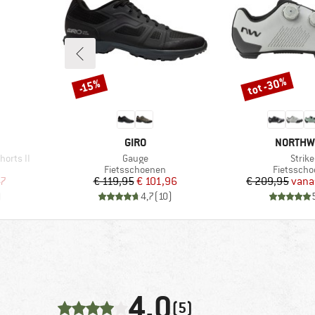
tot -30%
-15%
Korting
Korting
MERK
MERK
GIRO
NORTHW
Artikel
Artike
horts II
Gauge
Strike
p
Productgroep
Productg
Fietsschoenen
Fietssch
de prijs
Prijs
Verlaagde prijs
Pr
Ve
47
€ 119,95
€ 101,96
€ 209,95
vana
)
4,7
(
10
)
4,0
(5)