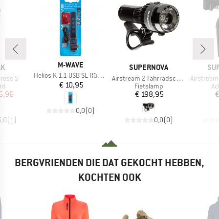
MERK
M-WAVE
MERK
ME
AK
SUPERNOVA
SU
Artikel
Helios K 1.1 USB SL Rücklicht
Artikel
Artikel
ress S
Airstream 2 Fahrradscheinwerfer
Airstream Tail Ligh
Prijs
€ 10,95
tgroep
Productgroep
Pr
rd
Fietslamp
Ac
ijs
rlaagde prijs
Prijs
5,96
€ 198,95
€
0,0
(
0
)
5,0
(
1
)
0,0
(
0
)
BERGVRIENDEN DIE DAT GEKOCHT HEBBEN,
KOCHTEN OOK