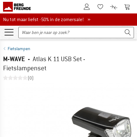
De klantenaccount
Naar
Naar de verlanglijs
Naar de pro
Nu tot maar liefst -50% in de zomersale!
Nu tot maar liefst -50% in de zomersale! »
Fietslampen
M-WAVE
-
Atlas K 11 USB Set -
Fietslampenset
(0)