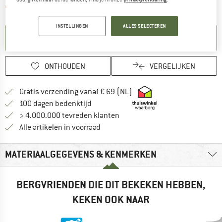
De link wordt geopend in een infova
Artikel momenteel helaas uitverkocht.
INSTELLINGEN
ALLES SELECTEREN
KENNISGEVING AANMAKEN
ONTHOUDEN
VERGELIJKEN
Vind hier de verzendinform
Gratis verzending vanaf € 69 (NL)
Vind de betalingsinformatie hier! Opent
100 dagen bedenktijd
> 4.000.000 tevreden klanten
Alle artikelen in voorraad
MATERIAALGEGEVENS & KENMERKEN
BERGVRIENDEN DIE DIT BEKEKEN HEBBEN,
KEKEN OOK NAAR