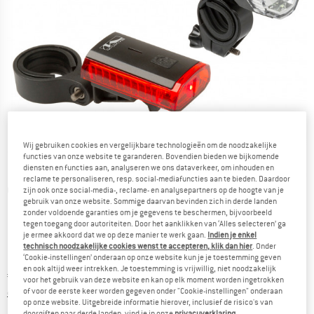
Wij gebruiken cookies en vergelijkbare technologieën om de noodzakelijke
functies van onze website te garanderen. Bovendien bieden we bijkomende
diensten en functies aan, analyseren we ons dataverkeer, om inhouden en
reclame te personaliseren, resp. social-mediafuncties aan te bieden. Daardoor
Gedetailleerde foto's
zijn ook onze social-media-, reclame- en analysepartners op de hoogte van je
gebruik van onze website. Sommige daarvan bevinden zich in derde landen
zonder voldoende garanties om je gegevens te beschermen, bijvoorbeeld
tegen toegang door autoriteiten. Door het aanklikken van ‘Alles selecteren’ ga
je ermee akkoord dat we op deze manier te werk gaan.
Indien je enkel
technisch noodzakelijke cookies wenst te accepteren, klik dan hier
. Onder
‘Cookie-instellingen’ onderaan op onze website kun je je toestemming geven
en ook altijd weer intrekken. Je toestemming is vrijwillig, niet noodzakelijk
Prijs:
€
24,95
incl. BTW
voor het gebruik van deze website en kan op elk moment worden ingetrokken
Informatie over de verzendkosten. Opent in een infov
of voor de eerste keer worden gegeven onder "Cookie-instellingen" onderaan
excl. Verzendkosten
op onze website. Uitgebreide informatie hierover, inclusief de risico's van
doorgiften naar derde landen, vind je in onze
privacyverklaring
.