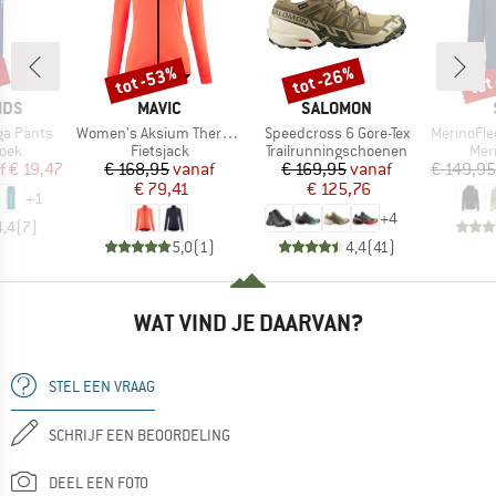
%
tot -53%
tot -26%
tot
Korting
Korting
Kort
MERK
MERK
IDS
MAVIC
SALOMON
Artikel
Artikel
Artikel
nga Pants
Women's Aksium Thermo Jacket
Speedcross 6 Gore-Tex
MerinoFleece33
groep
Productgroep
Productgroep
Pro
oek
Fietsjack
Trailrunningschoenen
Mer
ijs
rlaagde prijs
Prijs
Verlaagde prijs
Prijs
Verlaagde prijs
f
€ 19,47
€ 168,95
vanaf
€ 169,95
vanaf
€ 149,95
€ 79,41
€ 125,76
+
1
+
4
4,4
(
7
)
5,0
(
1
)
4,4
(
41
)
WAT VIND JE DAARVAN?
STEL EEN VRAAG
SCHRIJF EEN BEOORDELING
DEEL EEN FOTO