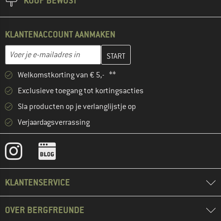
KOOP BEWUST
KLANTENACCOUNT AANMAKEN
Vul je e-mailadres hier in en maak in de volgende stap je klanten
E-mailadres
Welkomstkorting van € 5,- **
Exclusieve toegang tot kortingsacties
Sla producten op je verlanglijstje op
Verjaardagsverrassing
KLANTENSERVICE
OVER BERGFREUNDE