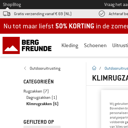
Naar
Shop
Blog
Vraag het a
Gratis verzending vanaf € 69 (NL)
Achteraf b
Nu tot maar liefst -50% in de zomersale!
Kleding
Schoenen
Uitrust
Startpagina
Outdooruitrusting
/
Outdooruitrus
KLIMRUGZA
CATEGORIEËN
Rugzakken
(7)
Dagrugzakken
(1)
Klimrugzakken
(6)
Wij gebruike
Bovendien bi
personalisere
analysepartn
GEFILTERD OP
voldoende ga
van ‘Alles se