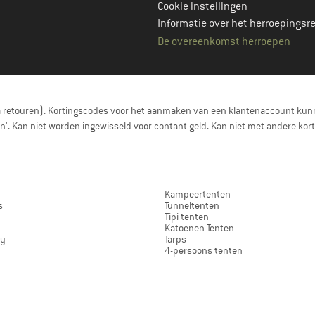
Cookie instellingen
Informatie over het herroepingsr
De overeenkomst herroepen
a retouren). Kortingscodes voor het aanmaken van een klantenaccount kunn
nen'. Kan niet worden ingewisseld voor contant geld. Kan niet met andere 
Kampeertenten
s
Tunneltenten
Tipi tenten
Katoenen Tenten
ay
Tarps
4-persoons tenten