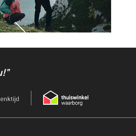
u!"
enktijd