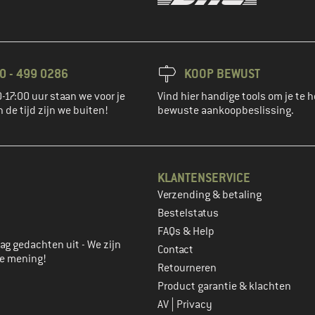
0 - 499 0286
KOOP BEWUST
-17:00 uur staan we voor je
Vind hier handige tools om je te h
n de tijd zijn we buiten!
bewuste aankoopbeslissing.
KLANTENSERVICE
Verzending & betaling
account aan
Bestelstatus
FAQs & Help
ag gedachten uit - We zijn
Contact
je mening!
Retourneren
Product garantie & klachten
|
AV
Privacy