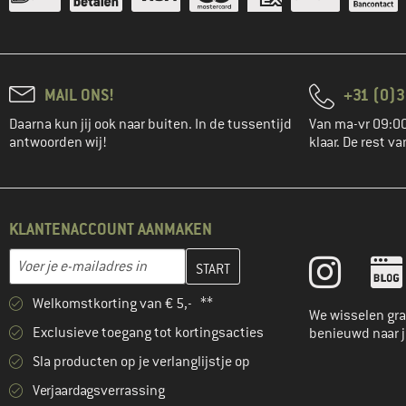
MAIL ONS!
+31 (0)3
Daarna kun jij ook naar buiten. In de tussentijd
Van ma-vr 09:00
antwoorden wij!
klaar. De rest va
KLANTENACCOUNT AANMAKEN
Vul je e-mailadres hier in en maak in de volgende stap je klanten
E-mailadres
Welkomstkorting van € 5,- **
We wisselen gra
Exclusieve toegang tot kortingsacties
benieuwd naar 
Sla producten op je verlanglijstje op
Verjaardagsverrassing