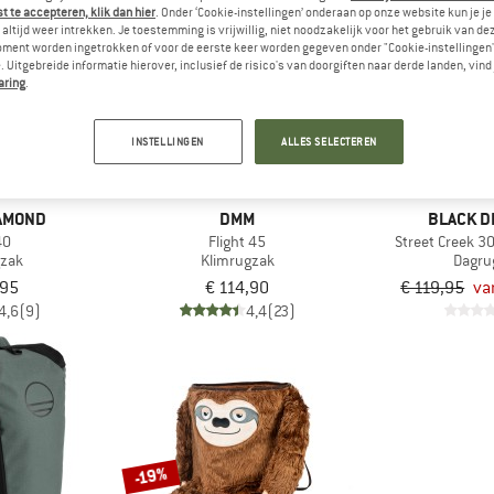
 te accepteren, klik dan hier
. Onder ‘Cookie-instellingen’ onderaan op onze website kun je 
altijd weer intrekken. Je toestemming is vrijwillig, niet noodzakelijk voor het gebruik van d
oment worden ingetrokken of voor de eerste keer worden gegeven onder "Cookie-instellingen
tot -25%
 Uitgebreide informatie hierover, inclusief de risico's van doorgiften naar derde landen, vind 
aring
.
INSTELLINGEN
ALLES SELECTEREN
IAMOND
DMM
BLACK D
40
Flight 45
Street Creek 3
gzak
Klimrugzak
Dagru
,95
€ 114,90
€ 119,95
va
4,6
(9)
4,4
(23)
-19%