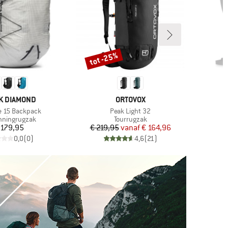
tot -25%
Korting
MERK
K DIAMOND
ORTOVOX
Artikel
e 15 Backpack
Peak Light 32
ctgroep
Productgroep
unningrugzak
Tourrugzak
Prijs
Prijs
Verlaagde prijs
 179,95
€ 219,95
vanaf
€ 164,96
0,0
(
0
)
4,6
(
21
)