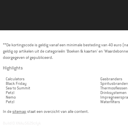
**De kortingscode is geldig vanaf een minimale besteding van 40 euro (n
geldig op artikelen uit de categorieën 'Boeken & kaarten' en 'Waardebon
doorgegeven of gepubliceerd.
Highlights
Calculators
Gasbranders
Black Friday
Spiritusbrander
Sea to Summit
Thermosflessen
Petzl
Drinksystemen
Nemo
Impregneerspr
Petzl
Waterfilters
In de
sitemap
staat een overzicht van alle content.
BuildID XNAu5629cfyk