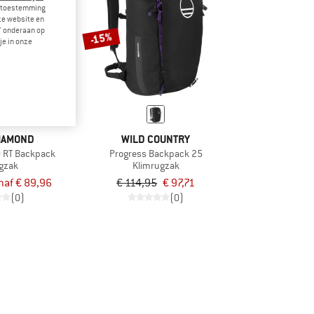
je toestemming
eze website en
" onderaan op
-15%
je in onze
IAMOND
WILD COUNTRY
0 RT Backpack
Progress Backpack 25
gzak
Klimrugzak
naf € 89,96
€ 114,95
€ 97,71
(0)
(0)