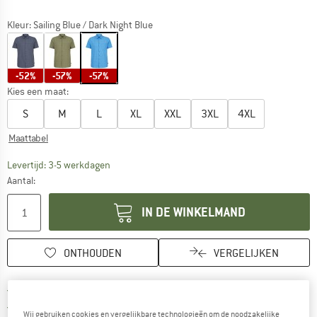
Kleur:
Sailing Blue / Dark Night Blue
-52%
-57%
-57%
Kies een maat:
S
M
L
XL
XXL
3XL
4XL
Maattabel
De link wordt geopend in een infovak en bevat le
Levertijd: 3-5 werkdagen
Aantal:
IN DE WINKELMAND
ONTHOUDEN
VERGELIJKEN
Vind hier de verzendinform
Gratis verzending vanaf € 69 (NL)
Vind de betalingsinformatie hier! Opent
100 dagen bedenktijd
Wij gebruiken cookies en vergelijkbare technologieën om de noodzakelijke