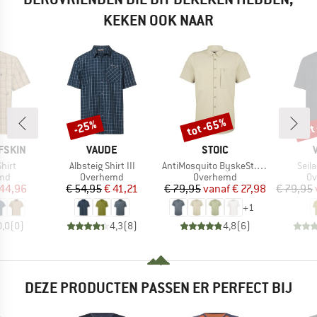
KEKEN OOK NAAR
tot -65%
tot
-25%
Korting
Korting
Kort
MERK
MERK
FSKIN
VAUDE
STOIC
Artikel
Artikel
Artik
Shirt
Albsteig Shirt III
AntiMosquito ByskeSt. Shirt S/S
Seila
groep
Productgroep
Productgroep
Pr
md
Overhemd
Overhemd
O
ijs
rlaagde prijs
Prijs
Verlaagde prijs
Prijs
Verlaagde prijs
 44,96
€ 54,95
€ 41,21
€ 79,95
vanaf
€ 27,98
€ 79,95
+
1
0,0
(
0
)
4,3
(
8
)
4,8
(
6
)
DEZE PRODUCTEN PASSEN ER PERFECT BIJ