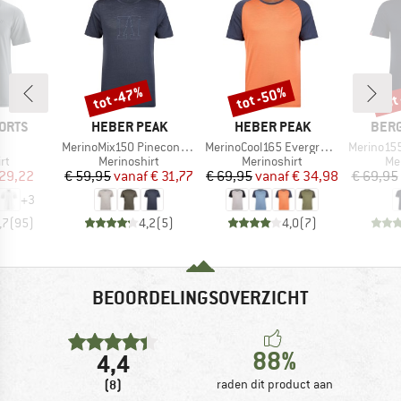
tot -47%
tot -50%
tot
Korting
Korting
Kort
MERK
MERK
MER
ORTS
HEBER PEAK
HEBER PEAK
BER
l
Artikel
Artikel
Artikel
h
MerinoMix150 PineconeHe. Logo T-Shirt
MerinoCool165 EvergreenHe. T-Shirt
Merino155 Röme
tgroep
Productgroep
Productgroep
Pr
rt
Merinoshirt
Merinoshirt
Me
ijs
rlaagde prijs
Prijs
Verlaagde prijs
Prijs
Verlaagde prijs
 29,22
€ 59,95
vanaf
€ 31,77
€ 69,95
vanaf
€ 34,98
€ 69,95
+
3
,7
(
95
)
4,2
(
5
)
4,0
(
7
)
BEOORDELINGSOVERZICHT
88%
4,4
(8)
raden dit product aan