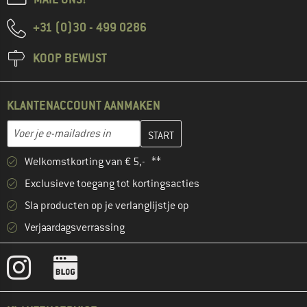
+31 (0)30 - 499 0286
KOOP BEWUST
KLANTENACCOUNT AANMAKEN
Vul je e-mailadres hier in en maak in de volgende stap je klanten
E-mailadres
Welkomstkorting van € 5,- **
Exclusieve toegang tot kortingsacties
Sla producten op je verlanglijstje op
Verjaardagsverrassing