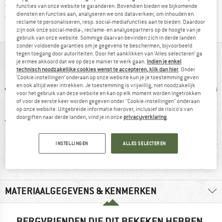
> 4.000.000 tevreden klanten
functies van onze website te garanderen. Bovendien bieden we bijkomende
diensten en functies aan, analyseren we ons dataverkeer, om inhouden en
Alle artikelen in voorraad
reclame te personaliseren, resp. social-mediafuncties aan te bieden. Daardoor
zijn ook onze social-media-, reclame- en analysepartners op de hoogte van je
gebruik van onze website. Sommige daarvan bevinden zich in derde landen
zonder voldoende garanties om je gegevens te beschermen, bijvoorbeeld
tegen toegang door autoriteiten. Door het aanklikken van ‘Alles selecteren’ ga
IN EEN OOGOPSLAG
je ermee akkoord dat we op deze manier te werk gaan.
Indien je enkel
technisch noodzakelijke cookies wenst te accepteren, klik dan hier
. Onder
‘Cookie-instellingen’ onderaan op onze website kun je je toestemming geven
en ook altijd weer intrekken. Je toestemming is vrijwillig, niet noodzakelijk
voor het gebruik van deze website en kan op elk moment worden ingetrokken
of voor de eerste keer worden gegeven onder "Cookie-instellingen" onderaan
op onze website. Uitgebreide informatie hierover, inclusief de risico's van
doorgiften naar derde landen, vind je in onze
privacyverklaring
.
INSTELLINGEN
ALLES SELECTEREN
0 g
Sneldrogend
PFC-/PFAS-vrij
Kuns
MATERIAALGEGEVENS & KENMERKEN
BERGVRIENDEN DIE DIT BEKEKEN HEBBEN,