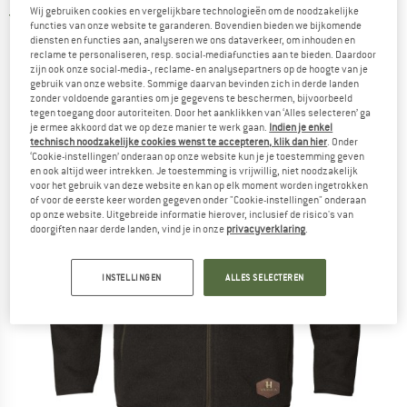
Wij gebruiken cookies en vergelijkbare technologieën om de noodzakelijke
5,0
(1)
functies van onze website te garanderen. Bovendien bieden we bijkomende
diensten en functies aan, analyseren we ons dataverkeer, om inhouden en
reclame te personaliseren, resp. social-mediafuncties aan te bieden. Daardoor
zijn ook onze social-media-, reclame- en analysepartners op de hoogte van je
gebruik van onze website. Sommige daarvan bevinden zich in derde landen
zonder voldoende garanties om je gegevens te beschermen, bijvoorbeeld
tegen toegang door autoriteiten. Door het aanklikken van ‘Alles selecteren’ ga
je ermee akkoord dat we op deze manier te werk gaan.
Indien je enkel
technisch noodzakelijke cookies wenst te accepteren, klik dan hier
. Onder
‘Cookie-instellingen’ onderaan op onze website kun je je toestemming geven
en ook altijd weer intrekken. Je toestemming is vrijwillig, niet noodzakelijk
voor het gebruik van deze website en kan op elk moment worden ingetrokken
of voor de eerste keer worden gegeven onder "Cookie-instellingen" onderaan
op onze website. Uitgebreide informatie hierover, inclusief de risico's van
doorgiften naar derde landen, vind je in onze
privacyverklaring
.
INSTELLINGEN
ALLES SELECTEREN