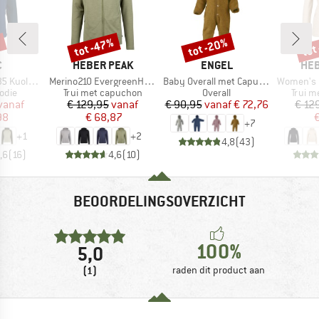
%
tot -47%
tot -20%
tot
Korting
Korting
Kort
K
MERK
MERK
ME
C
HEBER PEAK
ENGEL
HEB
Artikel
Artikel
Artikel
II Zip Hoody
Merino210 EvergreenHe. Zip Hoody
Baby Overall met Capuchon
Women's Merino210 
roep
Productgroep
Productgroep
Produ
odie
Trui met capuchon
Overall
Trui m
ijs
rlaagde prijs
Prijs
Verlaagde prijs
Prijs
Verlaagde prijs
vanaf
€ 129,95
vanaf
€ 90,95
vanaf
€ 72,76
€ 12
98
€ 68,87
€
+
7
+
1
+
2
4,8
(
43
)
,6
(
16
)
4,6
(
10
)
BEOORDELINGSOVERZICHT
100%
5,0
(1)
raden dit product aan