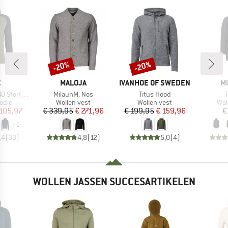
-20%
-20%
Korting
Korting
K
MERK
MERK
M
C
MALOJA
IVANHOE OF SWEDEN
M
Artikel
Artikel
A
t. Zip Hoody
MilaunM. Nos
Titus Hood
roep
Productgroep
Productgroep
Pro
odie
Wollen vest
Wollen vest
Wol
ijs
rlaagde prijs
Prijs
Verlaagde prijs
Prijs
Verlaagde prijs
 105,97
€ 339,95
€ 271,96
€ 199,95
€ 159,96
€
+
1
,4
(
33
)
4,8
(
12
)
5,0
(
4
)
WOLLEN JASSEN SUCCESARTIKELEN