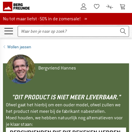
De klantenaccount
Naar
Naar de verlanglijs
Naar de pro
Nu tot maar liefst -50% in de zomersale!
Nu tot maar liefst -50% in de zomersale! »
Wollen jassen
Bergvriend Hannes
"DIT PRODUCT IS NIET MEER LEVERBAAR."
Ofwel gaat het hierbij om een ouder model, ofwel zullen we
het product niet meer bij de fabrikant nabestellen.
Moed houden, we hebben natuurlijk nog alternatieven voor
je klaar staan: