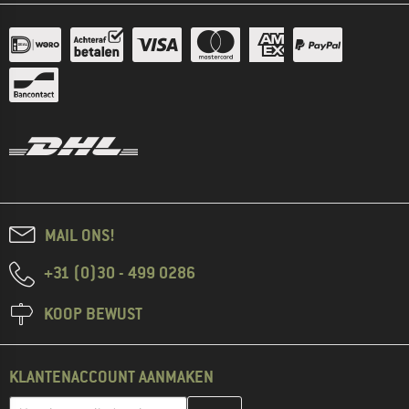
MAIL ONS!
+31 (0)30 - 499 0286
KOOP BEWUST
KLANTENACCOUNT AANMAKEN
Vul je e-mailadres hier in en maak in de volgende stap je klanten
E-mailadres