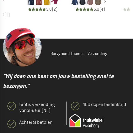
+
2
5,0
(
2
)
5,0
(
4
)
5,0
(
1
)
Bergvriend Thomas - Verzending
"Wij doen ons best om jouw bestelling snel te
bezorgen."
Gratis verzending
100 dagen bedenktijd
vanaf € 69 (NL)
Achteraf betalen