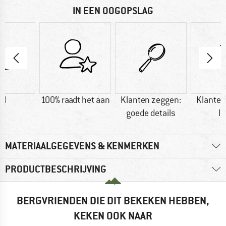
IN EEN OOGOPSLAG
ol
100% raadt het aan
Klanten zeggen:
Klanten
goede details
li
MATERIAALGEGEVENS & KENMERKEN
PRODUCTBESCHRIJVING
BERGVRIENDEN DIE DIT BEKEKEN HEBBEN,
KEKEN OOK NAAR