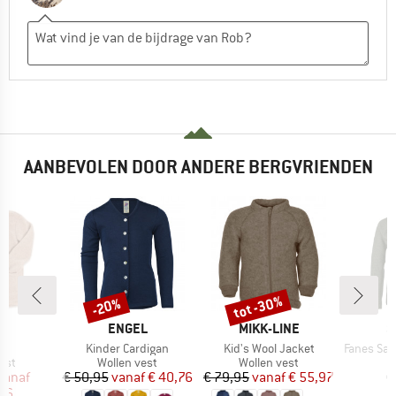
AANBEVOLEN DOOR ANDERE BERGVRIENDEN
tot -30%
-20%
Korting
Korting
MERK
MERK
M
L
ENGEL
MIKK-LINE
S
Artikel
Artikel
Artikel
t
Kinder Cardigan
Kid's Wool Jacket
Fanes Sarner 
groep
Productgroep
Productgroep
P
est
Wollen vest
Wollen vest
D
ijs
rlaagde prijs
Prijs
Verlaagde prijs
Prijs
Verlaagde prijs
vanaf
€ 50,95
vanaf
€ 40,76
€ 79,95
vanaf
€ 55,97
€
,96