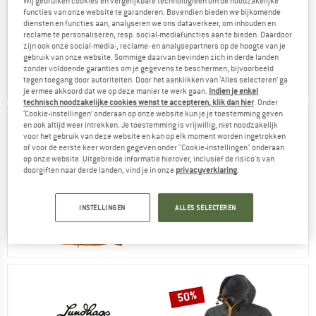
Wij gebruiken cookies en vergelijkbare technologieën om de noodzakelijke
functies van onze website te garanderen. Bovendien bieden we bijkomende
diensten en functies aan, analyseren we ons dataverkeer, om inhouden en
Women's Makke Pant -
reclame te personaliseren, resp. social-mediafuncties aan te bieden. Daardoor
Trekkingbroek
zijn ook onze social-media-, reclame- en analysepartners op de hoogte van je
gebruik van onze website. Sommige daarvan bevinden zich in derde landen
Oorspronkelijke prijs
Prijs
€ 249,95
vanaf € 112,48
zonder voldoende garanties om je gegevens te beschermen, bijvoorbeeld
tegen toegang door autoriteiten. Door het aanklikken van ‘Alles selecteren’ ga
je ermee akkoord dat we op deze manier te werk gaan.
Indien je enkel
technisch noodzakelijke cookies wenst te accepteren, klik dan hier
. Onder
‘Cookie-instellingen’ onderaan op onze website kun je je toestemming geven
en ook altijd weer intrekken. Je toestemming is vrijwillig, niet noodzakelijk
48%
voor het gebruik van deze website en kan op elk moment worden ingetrokken
of voor de eerste keer worden gegeven onder "Cookie-instellingen" onderaan
op onze website. Uitgebreide informatie hierover, inclusief de risico's van
doorgiften naar derde landen, vind je in onze
privacyverklaring
.
Makke Pro Jacket - Hybride
jas
INSTELLINGEN
ALLES SELECTEREN
Oorspronkelijke prijs
Prijs
€ 409,95
€ 213,17
50%