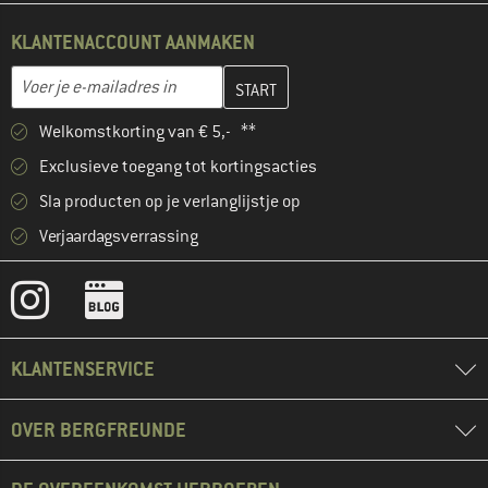
KLANTENACCOUNT AANMAKEN
Vul je e-mailadres hier in en maak in de volgende stap je klanten
E-mailadres
Welkomstkorting van € 5,- **
Exclusieve toegang tot kortingsacties
Sla producten op je verlanglijstje op
Verjaardagsverrassing
KLANTENSERVICE
OVER BERGFREUNDE