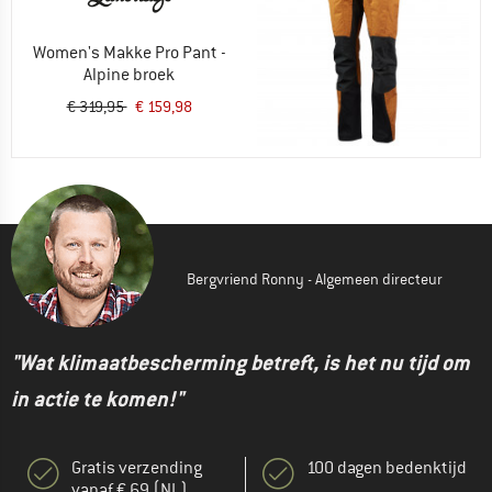
Women's Makke Pro Pant -
Alpine broek
Oorspronkelijke prijs
Prijs
€ 319,95
€ 159,98
Bergvriend Ronny - Algemeen directeur
"Wat klimaatbescherming betreft, is het nu tijd om
in actie te komen!"
Gratis verzending
100 dagen bedenktijd
vanaf € 69 (NL)