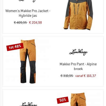
Women's Makke Pro Jacket -
Hybride jas
Oorspronkelijke prijs
Prijs
€ 409,95
€ 204,98
48%
tot
Makke Pro Pant - Alpine
broek
Oorspronkelijke prijs
Prijs
€ 319,95
vanaf € 166,37
50%