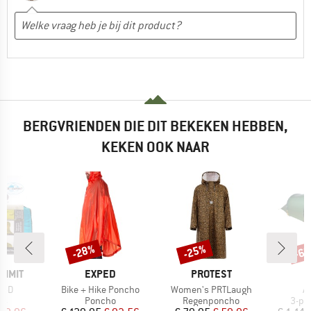
BERGVRIENDEN DIE DIT BEKEKEN HEBBEN,
KEKEN OOK NAAR
-28%
-25%
-6
Korting
Korting
Kort
MERK
MERK
UMMIT
EXPED
PROTEST
Artikel
Artikel
Ar
15D
Bike + Hike Poncho
Women's PRTLaugh
A
tgroep
Productgroep
Productgroep
Prod
as
Poncho
Regenponcho
3-pe