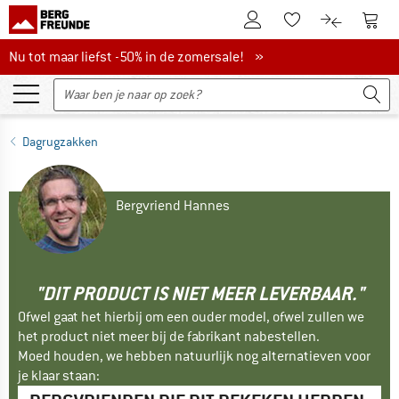
De klantenaccount
Naar
Naar de verlanglijs
Naar de pro
Nu tot maar liefst -50% in de zomersale!
Nu tot maar liefst -50% in de zomersale! »
Dagrugzakken
Bergvriend Hannes
"DIT PRODUCT IS NIET MEER LEVERBAAR."
Ofwel gaat het hierbij om een ouder model, ofwel zullen we
het product niet meer bij de fabrikant nabestellen.
Moed houden, we hebben natuurlijk nog alternatieven voor
je klaar staan: