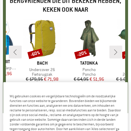
BERGVRIENDEN DIE DIT BEKEKEN HEBBEN,
KEKEN OOK NAAR
-60%
-20%
-6
Korting
Korting
Kort
UMMIT
MERK
BACH
MERK
TATONKA
arp-Poncho
Artikel
Undercover 26
Artikel
Poncho
Ar
A
ijs
rlaagde prijs
 95,96
Productgroep
Fietsrugzak
Productgroep
Poncho
Prod
2-pe
€ 179,95
Prijs
Verlaagde prijs
€ 71,98
€ 64,95
Prijs
Verlaagde prijs
€ 51,96
€ 1.04
,5
(
24
)
4,0
(
1
)
4,0
(
1
)
Wij gebruiken cookies en vergelijkbare technologieën om de noodzakelijke
functies van onze website te garanderen. Bovendien bieden we bijkomende
diensten en functies aan, analyseren we ons dataverkeer, om inhouden en
reclame te personaliseren, resp. social-mediafuncties aan te bieden. Daardoor
zijn ook onze social-media-, reclame- en analysepartners op de hoogte van je
gebruik van onze website. Sommige daarvan bevinden zich in derde landen
zonder voldoende garanties om je gegevens te beschermen, bijvoorbeeld
BACH
-
Itsy Bitsy Recor 20 - Dagrugzak
tegen toegang door autoriteiten. Door het aanklikken van ‘Alles selecteren’ ga