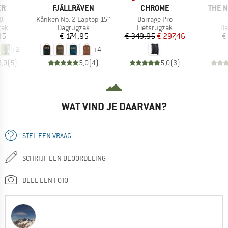
MERK
MERK
MERK
ER
FJÄLLRÄVEN
CHROME
THE 
Artikel
Artikel
8
Kånken No. 2 Laptop 15''
Barrage Pro
groep
Productgroep
Productgroep
Pr
zak
Dagrugzak
Fietsrugzak
Da
ijs
Prijs
Prijs
Verlaagde prijs
95
€ 174,95
€ 349,95
€ 297,46
€
+
2
+
4
5,0
(
5
)
5,0
(
4
)
5,0
(
3
)
WAT VIND JE DAARVAN?
STEL EEN VRAAG
SCHRIJF EEN BEOORDELING
DEEL EEN FOTO