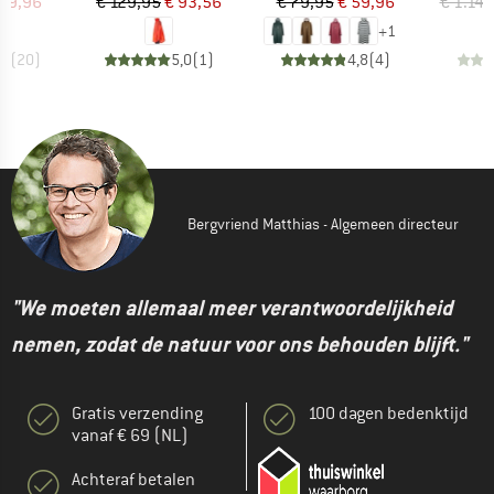
ijs
rlaagde prijs
Prijs
Verlaagde prijs
Prijs
Verlaagde prijs
 79,96
€ 129,95
€ 93,56
€ 79,95
€ 59,96
€ 1.14
+
1
,1
(
20
)
5,0
(
1
)
4,8
(
4
)
Bergvriend Matthias - Algemeen directeur
"We moeten allemaal meer verantwoordelijkheid
nemen, zodat de natuur voor ons behouden blijft."
Gratis verzending
100 dagen bedenktijd
vanaf € 69 (NL)
Achteraf betalen