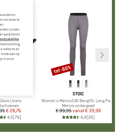
garanderen.
en reclame te
 en
landen zonder
et aanklikken
noodzakelijke
je toestemming
eze website en
" onderaan op
je in onze
tot -60%
Korting
RK
BREAKER
MERK
STOIC
Glove Liners
Artikel
Women's Merino240 BengtSt. Long Pants
uctgroep
dschoenen
Productgroep
Merino-ondergoed
,95
Prijs
Verlaagde prijs
€ 28,76
€ 99,95
vanaf
Prijs
Verlaagde prijs
€ 39,98
4,5
(
76
)
4,4
(
26
)