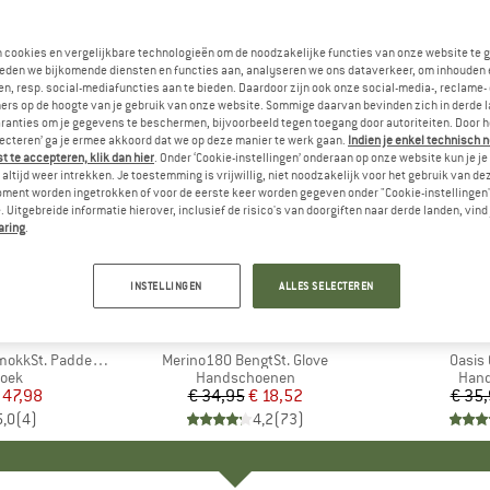
n cookies en vergelijkbare technologieën om de noodzakelijke functies van onze website te 
eden we bijkomende diensten en functies aan, analyseren we ons dataverkeer, om inhouden 
n, resp. social-mediafuncties aan te bieden. Daardoor zijn ook onze social-media-, reclame-
ers op de hoogte van je gebruik van onze website. Sommige daarvan bevinden zich in derde 
ranties om je gegevens te beschermen, bijvoorbeeld tegen toegang door autoriteiten. Door h
lecteren’ ga je ermee akkoord dat we op deze manier te werk gaan.
Indien je enkel technisch 
 te accepteren, klik dan hier
. Onder ‘Cookie-instellingen’ onderaan op onze website kun je 
altijd weer intrekken. Je toestemming is vrijwillig, niet noodzakelijk voor het gebruik van d
oment worden ingetrokken of voor de eerste keer worden gegeven onder "Cookie-instellingen
 Uitgebreide informatie hierover, inclusief de risico's van doorgiften naar derde landen, vind 
aring
.
-47%
-20%
Korting
Korting
INSTELLINGEN
ALLES SELECTEREN
K
C
MERK
STOIC
ME
ICE
 Padded 3/4 Pants
Artikel
Merino180 BengtSt. Glove
Artikel
Oasis 
groep
roek
Productgroep
Handschoenen
Prod
Han
ijs
rlaagde prijs
 47,98
€ 34,95
Prijs
Verlaagde prijs
€ 18,52
€ 35
5,0
(
4
)
4,2
(
73
)