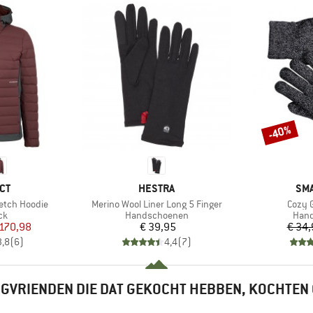
-40%
Korting
MERK
ME
CT
HESTRA
SM
Artikel
Artikel
retch Hoodie
Merino Wool Liner Long 5 Finger
Cozy 
tgroep
Productgroep
Prod
ck
Handschoenen
Han
ijs
rlaagde prijs
Prijs
 170,98
€ 39,95
€ 34,
3,8
(
6
)
4,4
(
7
)
GVRIENDEN DIE DAT GEKOCHT HEBBEN, KOCHTEN