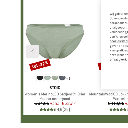
Wij gebruike
Bovendien bi
personalisere
analysepartn
voldoende ga
van ‘Alles se
cookies wenst
geven en ook 
kan op elk m
onze website.
privacyverkl
tot -32%
-60%
Korting
Korting
+
1
MERK
STOIC
MER
STOI
Artikel
Women's Merino150 SadjemSt. Brief
Artikel
MountainWool60 JokkmokkSt.
Productgroep
Merino-ondergoed
Product
Winterb
€ 34,95
vanaf
Prijs
Verlaagde prijs
€ 23,77
€ 119,95
Pr
Ve
€
4,6
(
26
)