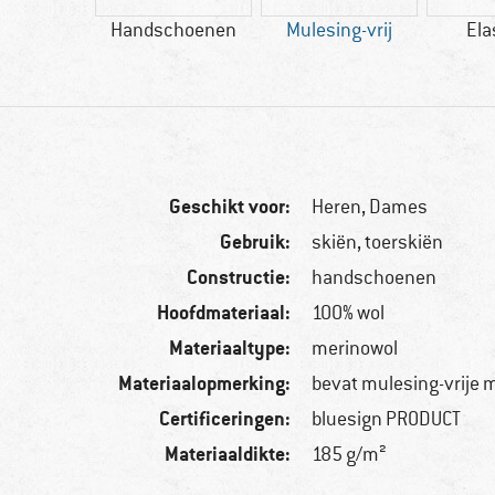
n PRODUCT
Handschoenen
Mulesing-vrij
Ela
Geschikt voor:
Heren,
Dames
Gebruik:
skiën, toerskiën
Constructie:
handschoenen
Hoofdmateriaal:
100% wol
Materiaaltype:
merinowol
Materiaalopmerking:
bevat mulesing-vrije 
Certificeringen:
bluesign PRODUCT
Materiaaldikte:
185 g/m²