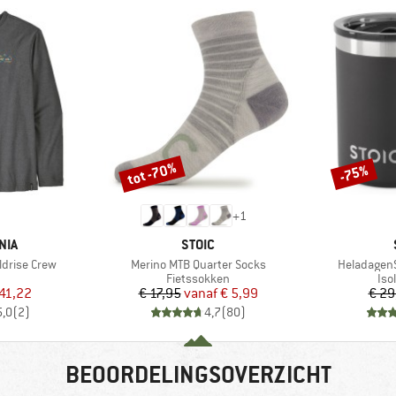
tot -70%
-75%
Korting
Korting
+
1
MERK
NIA
STOIC
Artikel
Artikel
ldrise Crew
Merino MTB Quarter Socks
HeladagenS
uctgroep
Productgroep
Pro
Fietssokken
Iso
ijs
rlaagde prijs
Prijs
Verlaagde prijs
41,22
€ 17,95
vanaf
€ 5,99
€ 29
5,0
(
2
)
4,7
(
80
)
BEOORDELINGSOVERZICHT