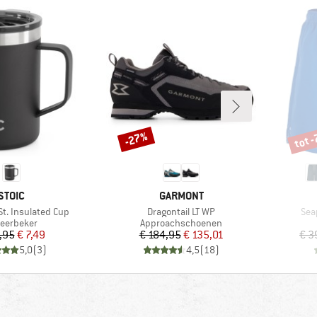
tot 
-27%
Korting
Korti
MERK
MERK
STOIC
GARMONT
Artikel
Arti
t. Insulated Cup
Dragontail LT WP
Sea
ductgroep
Productgroep
leerbeker
Approachschoenen
Prijs
Verlaagde prijs
Prijs
Verlaagde prijs
,95
€ 7,49
€ 184,95
€ 135,01
€ 3
5,0
(
3
)
4,5
(
18
)