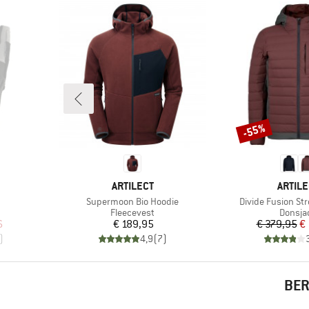
-55%
Korting
MERK
MERK
ARTILECT
ARTILE
Artikel
Artikel
Supermoon Bio Hoodie
Divide Fusion St
Productgroep
Produc
Fleecevest
Donsja
de prijs
Prijs
Pr
Ve
6
€ 189,95
€ 379,95
€
)
4,9
(
7
)
BER