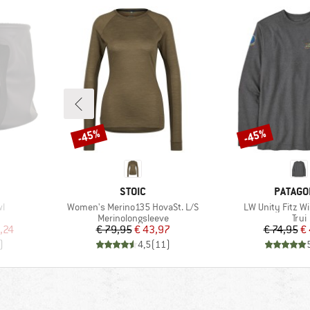
-45%
-45%
Korting
Korting
MERK
MERK
STOIC
PATAGO
Artikel
Artikel
wl
Women's Merino135 HovaSt. L/S
LW Unity Fitz Wi
oep
Productgroep
Prod
Merinolongsleeve
Trui
de prijs
Prijs
Verlaagde prijs
Pr
Ve
,24
€ 79,95
€ 43,97
€ 74,95
€ 
)
4,5
(
11
)