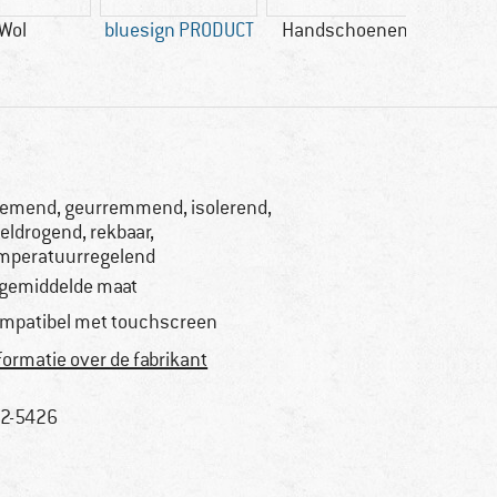
Wol
bluesign PRODUCT
Handschoenen
Mule
emend, geurremmend, isolerend,
eldrogend, rekbaar,
mperatuurregelend
 gemiddelde maat
mpatibel met touchscreen
formatie over de fabrikant
2-5426