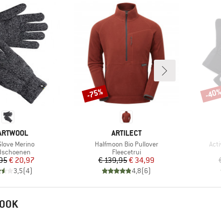
-75%
-40
Korting
Korti
RK
MERK
ARTWOOL
ARTILECT
Artikel
Arti
Glove Merino
Halfmoon Bio Pullover
Acti
uctgroep
Productgroep
dschoenen
Fleecetrui
Prijs
Verlaagde prijs
Prijs
Verlaagde prijs
95
€ 20,97
€ 139,95
€ 34,99
3,5
(
4
)
4,8
(
6
)
 OOK