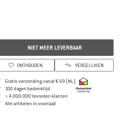
NIET MEER LEVERBAAR
ONTHOUDEN
VERGELIJKEN
Vind hier de verzendinformatie
Gratis verzending vanaf € 69 (NL)
Vind de betalingsinformatie hier! Opent in
100 dagen bedenktijd
> 4.000.000 tevreden klanten
Alle artikelen in voorraad