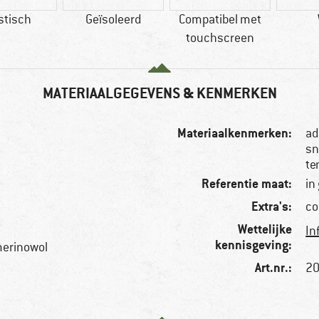
stisch
Geïsoleerd
Compatibel met
touchscreen
MATERIAALGEGEVENS & KENMERKEN
Materiaalkenmerken:
ad
sn
te
Referentie maat:
in
Extra's:
co
Wettelijke
In
kennisgeving:
merinowol
Art.nr.:
20