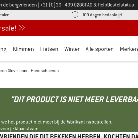
Bel ons op
an de bergvrienden
|
+31 (0)30 - 499 0286
FAQ & Help
Bestelstatus
vind de betalingsinformatie hier! Opent in een infovak
Vind de b
etalen
100 dagen bedenktijd
ing
Klimmen
Fietsen
Winter
Alle sporten
Merken
tiron Glove Liner - Handschoenen
"DIT PRODUCT IS NIET MEER LEVERBA
 we het product niet meer bij de fabrikant nabestellen.
oor je klaar staan:
VRIENDEN DIE DIT BEKEKEN HEBBEN, KOCHTEN D