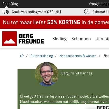
Naar
Shop
Blog
Vraag het a
Gratis verzending vanaf € 69 (NL)
Achteraf b
Nu tot maar liefst -50% in de zomersale!
Kleding
Schoenen
Uitrust
Startpagina
/
Outdoorkleding
/
Handschoenen & wanten
/
Fla
Bergvriend Hannes
Ofwel gaat het hierbij om een ouder model, ofwel zullen
Moed houden, we hebben natuurlijk nog alternatieven v
BERG