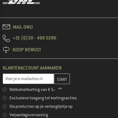
MAIL ONS!
+31 (0)30 - 499 0286
KOOP BEWUST
KLANTENACCOUNT AANMAKEN
Vul je e-mailadres hier in en maak in de volgende stap je klanten
E-mailadres
Welkomstkorting van € 5,- **
Exclusieve toegang tot kortingsacties
Sla producten op je verlanglijstje op
Verjaardagsverrassing