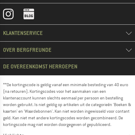
KLANTENSERVICE
OVER BERGFREUNDE
DE OVEREENKOMST HERROEPEN
**De kortingscode is geldig vanaf een minimale besteding van 40 euro
(na retouren). Kortingscodes voor het aanmaken van een
klantenaccount kunnen slechts eenmaal per persoon en bestelling
worden gebruikt. Is niet geldig op artikelen uit de categorieën 'Boeken &
kaarten' en 'Waardebonnen'. Kan niet worden ingewisseld voor contant
geld. Kan niet met andere kortingscodes worden gecombineerd. De
kortingscode mag niet worden doorgegeven of gepubliceerd.