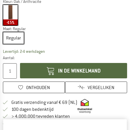
Kleur:
Oak / Anthracite
-15%
Maat:
Regular
Regular
De link wordt geopend in een infovak en bevat le
Levertijd: 2-4 werkdagen
Aantal:
IN DE WINKELMAND
ONTHOUDEN
VERGELIJKEN
Vind hier de verzendinform
Gratis verzending vanaf € 69 (NL)
Vind de betalingsinformatie hier! Opent
100 dagen bedenktijd
> 4.000.000 tevreden klanten
Alle artikelen in voorraad