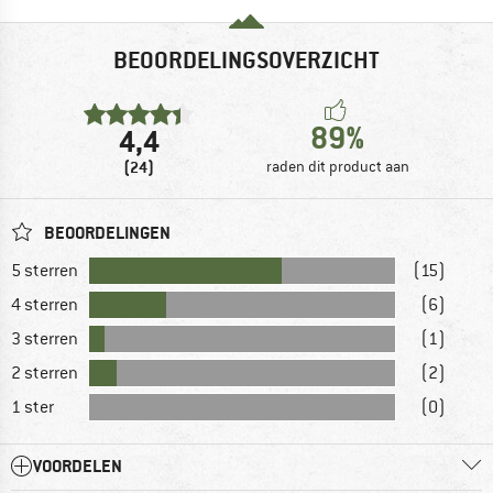
BEOORDELINGSOVERZICHT
89%
4,4
(24)
raden dit product aan
BEOORDELINGEN
5 sterren
(15)
4 sterren
(6)
3 sterren
(1)
2 sterren
(2)
1 ster
(0)
VOORDELEN