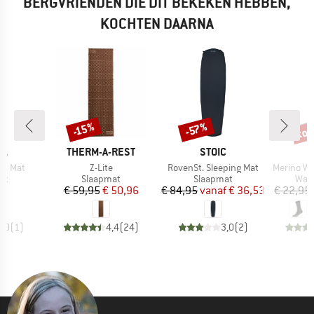
BERGVRIENDEN DIE DIT BEKEKEN HEBBEN,
KOCHTEN DAARNA
tot
-57%
-15%
Korting
Korting
Kort
MERK
MERK
WA
THERM-A-REST
STOIC
Artikel
Artikel
Artikel
ht Mat
Z-Lite
RovenSt. Sleeping Mat
Merino Wool C
tgroep
Productgroep
Productgroep
Prod
at
Slaapmat
Slaapmat
Wan
ijs
Prijs
Verlaagde prijs
Prijs
Verlaagde prijs
95
€ 59,95
€ 50,96
€ 84,95
vanaf
€ 36,53
€ 22,95
4,0
(
1
)
4,4
(
24
)
3,0
(
2
)