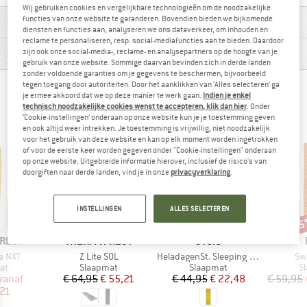
Wij gebruiken cookies en vergelijkbare technologieën om de noodzakelijke
MATERIAALGEGEVENS & KENMERKEN
functies van onze website te garanderen. Bovendien bieden we bijkomende
diensten en functies aan, analyseren we ons dataverkeer, om inhouden en
reclame te personaliseren, resp. social-mediafuncties aan te bieden. Daardoor
PRODUCTBESCHRIJVING
zijn ook onze social-media-, reclame- en analysepartners op de hoogte van je
gebruik van onze website. Sommige daarvan bevinden zich in derde landen
zonder voldoende garanties om je gegevens te beschermen, bijvoorbeeld
tegen toegang door autoriteiten. Door het aanklikken van ‘Alles selecteren’ ga
BERGVRIENDEN DIE DIT BEKEKEN HEBBEN,
je ermee akkoord dat we op deze manier te werk gaan.
Indien je enkel
technisch noodzakelijke cookies wenst te accepteren, klik dan hier
. Onder
KEKEN OOK NAAR
‘Cookie-instellingen’ onderaan op onze website kun je je toestemming geven
en ook altijd weer intrekken. Je toestemming is vrijwillig, niet noodzakelijk
voor het gebruik van deze website en kan op elk moment worden ingetrokken
of voor de eerste keer worden gegeven onder "Cookie-instellingen" onderaan
op onze website. Uitgebreide informatie hierover, inclusief de risico's van
doorgiften naar derde landen, vind je in onze
privacyverklaring
.
INSTELLINGEN
ALLES SELECTEREN
-50%
-15%
-1
Korting
Korting
Kort
MERK
MERK
-REST
THERM-A-REST
STOIC
Artikel
Artikel
Art
te NXT
Z Lite SOL
HeladagenSt. Sleeping Mat
Sw
tgroep
Productgroep
Productgroep
P
at
Slaapmat
Slaapmat
S
ijs
rlaagde prijs
Prijs
Verlaagde prijs
Prijs
Verlaagde prijs
vanaf
€ 64,95
€ 55,21
€ 44,95
€ 22,48
€ 59,95
,21