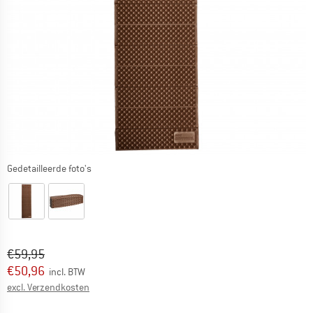
Gedetailleerde foto's
Oorspronkelijke prijs :
Prijs:
€
59,95
€
50,96
incl. BTW
Informatie over de verzendkosten. Opent in een infov
excl. Verzendkosten