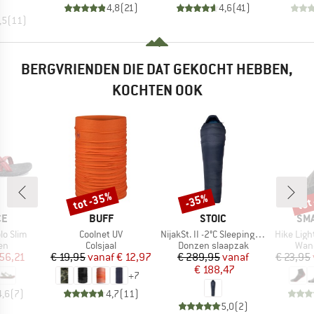
4,8
(
21
)
4,6
(
41
)
,5
(
11
)
BERGVRIENDEN DIE DAT GEKOCHT HEBBEN,
KOCHTEN OOK
tot -35%
tot
-35%
Korting
Korting
Kort
MERK
MERK
ME
CE
BUFF
STOIC
SM
Artikel
Artikel
Artikel
lo Slim
Coolnet UV
NijakSt. II -2°C Sleeping Bag
Hike Ligh
tgroep
Productgroep
Productgroep
Prod
en
Colsjaal
Donzen slaapzak
Wan
ijs
rlaagde prijs
Prijs
Verlaagde prijs
Prijs
Verlaagde prijs
56,21
€ 19,95
vanaf
€ 12,97
€ 289,95
vanaf
€ 23,95
€ 188,47
+
7
4,6
(
7
)
4,7
(
11
)
5,0
(
2
)