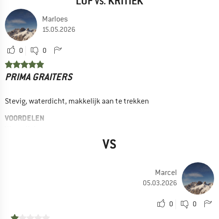
LOF
KRITIEK
VS.
Marloes
15.05.2026
0
0
PRIMA GRAITERS
Stevig, waterdicht, makkelijk aan te trekken
VOORDELEN
Waterdicht
VS
Simpel in gebruik
Zitten goed
Marcel
GEBRUIK
05.03.2026
Wandelen
0
0
Ja, ik zou het product aan een vriend aanraden