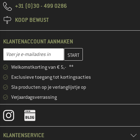
+31 (0)30 - 499 0286
KOOP BEWUST
KLANTENACCOUNT AANMAKEN
Vul je e-mailadres hier in en maak in de volgende stap je klanten
E-mailadres
Welkomstkorting van € 5,- **
Exclusieve toegang tot kortingsacties
Sla producten op je verlanglijstje op
Verjaardagsverrassing
KLANTENSERVICE