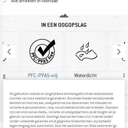
Alle artikelen in voorraad
IN EEN OOGOPSLAG
2 g
PFC-/PFAS-vrij
Waterdicht
18
Wij gebruiken cookies en vergelijkbare technologieën om de noodzakelijke
functies van onze website te garanderen. Bovendien bieden we bijkomende
MATERIAALGEGEVENS & KENMERKEN
diensten en functies aan, analyseren we ons dataverkeer, om inhouden en
reclame te personaliseren, resp. social-mediafuncties aan te bieden. Daardoor
zijn ook onze social-media-, reclame- en analysepartners op de hoogte van je
PRODUCTBESCHRIJVING
gebruik van onze website. Sommige daarvan bevinden zich in derde landen
zonder voldoende garanties om je gegevens te beschermen, bijvoorbeeld
tegen toegang door autoriteiten. Door het aanklikken van ‘Alles selecteren’ ga