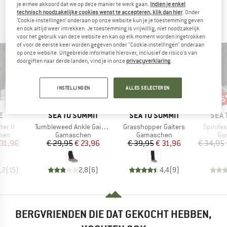
je ermee akkoord dat we op deze manier te werk gaan.
Indien je enkel
BERGVRIENDEN DIE DIT BEKEKEN HEBBEN,
technisch noodzakelijke cookies wenst te accepteren, klik dan hier
. Onder
KEKEN OOK NAAR
‘Cookie-instellingen’ onderaan op onze website kun je je toestemming geven
en ook altijd weer intrekken. Je toestemming is vrijwillig, niet noodzakelijk
voor het gebruik van deze website en kan op elk moment worden ingetrokken
of voor de eerste keer worden gegeven onder "Cookie-instellingen" onderaan
op onze website. Uitgebreide informatie hierover, inclusief de risico's van
doorgiften naar derde landen, vind je in onze
privacyverklaring
.
INSTELLINGEN
ALLES SELECTEREN
-20%
-20%
-1
Korting
Korting
Kort
MERK
MERK
MER
E
SEA TO SUMMIT
SEA TO SUMMIT
SEA 
Artikel
Artikel
Artikel
ter II
Tumbleweed Ankle Gaiters
Grasshopper Gaiters
Spinifex
groep
Productgroep
Productgroep
Pro
hen
Gamaschen
Gamaschen
Ga
ijs
rlaagde prijs
Prijs
Verlaagde prijs
Prijs
Verlaagde prijs
 31,96
€ 29,95
€ 23,96
€ 39,95
€ 31,96
€ 34,95
,2
(
15
)
2,8
(
6
)
4,4
(
9
)
BERGVRIENDEN DIE DAT GEKOCHT HEBBEN,