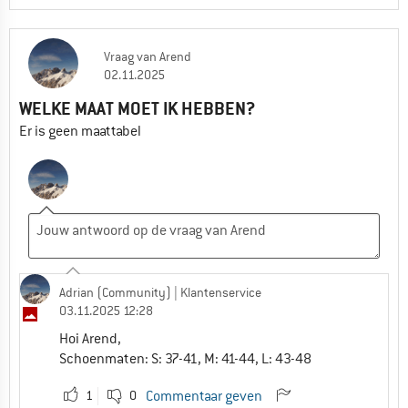
Vraag
van
Arend
02.11.2025
WELKE MAAT MOET IK HEBBEN?
Er is geen maattabel
Adrian (Community)
| Klantenservice
03.11.2025 12:28
Hoi Arend,
Schoenmaten: S: 37-41, M: 41-44, L: 43-48
1
0
Commentaar geven