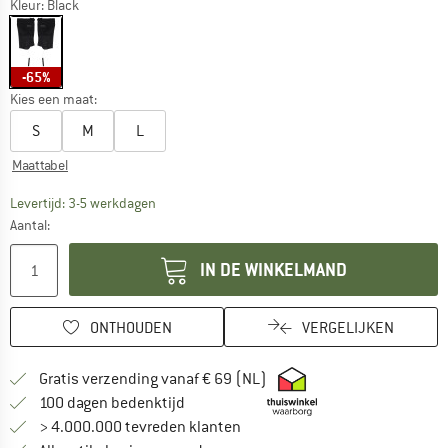
Kleur:
Black
-65%
Kies een maat:
S
M
L
Maattabel
De link wordt geopend in een infovak en bevat le
Levertijd: 3-5 werkdagen
Aantal:
IN DE WINKELMAND
ONTHOUDEN
VERGELIJKEN
Vind hier de verzendinform
Gratis verzending vanaf € 69 (NL)
Vind de betalingsinformatie hier! Opent
100 dagen bedenktijd
> 4.000.000 tevreden klanten