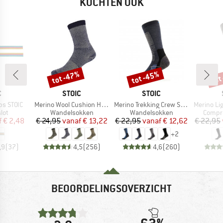
KOCHTEN OOK
tot -47%
tot -45%
tot
Korting
Korting
Kort
K
MERK
MERK
C
STOIC
STOIC
Artikel
Artikel
Artikel
ps STOIC
Merino Wool Cushion Heavy Socks
Merino Trekking Crew Socks
Merino Light 
groep
Productgroep
Productgroep
Produc
lot
Wandelsokken
Wandelsokken
Compr
ijs
rlaagde prijs
Prijs
Verlaagde prijs
Prijs
Verlaagde prijs
f
€ 2,48
€ 24,95
vanaf
€ 13,22
€ 22,95
vanaf
€ 12,62
€ 22,95
+
2
,9
(
37
)
4,5
(
256
)
4,6
(
260
)
BEOORDELINGSOVERZICHT