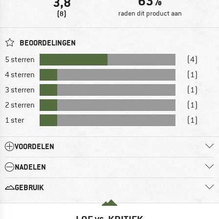
63%
3,8
(8)
raden dit product aan
BEOORDELINGEN
5 sterren
(4)
4 sterren
(1)
3 sterren
(1)
2 sterren
(1)
1 ster
(1)
VOORDELEN
NADELEN
GEBRUIK