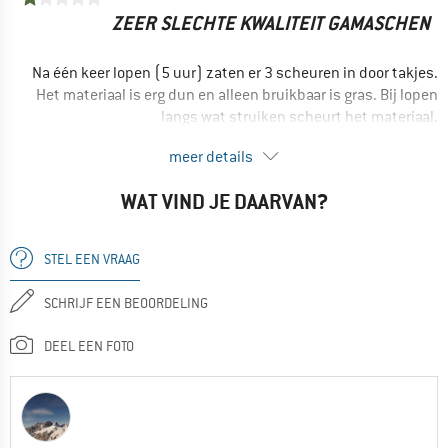
ZEER SLECHTE KWALITEIT GAMASCHEN
Na één keer lopen (5 uur) zaten er 3 scheuren in door takjes.
Het materiaal is erg dun en alleen bruikbaar is gras. Bij lopen
langs wat struiken scheurt het materiaal.
VOORDELEN
meer details
Simpel in gebruik
WAT VIND JE DAARVAN?
NADELEN
Slijt snel door
STEL EEN VRAAG
GEBRUIK
Wandelen
SCHRIJF EEN BEOORDELING
Nee, ik zou het product niet aan anderen aanraden
DEEL EEN FOTO