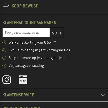
KOOP BEWUST
KLANTENACCOUNT AANMAKEN
Vul je e-mailadres hier in en maak in de volgende stap je klanten
E-mailadres
Welkomstkorting van € 5,- **
Exclusieve toegang tot kortingsacties
Sla producten op je verlanglijstje op
Verjaardagsverrassing
KLANTENSERVICE