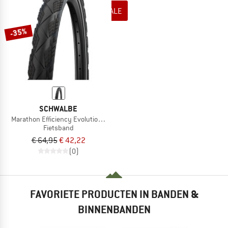
NAAR DE SALE
-35%
SCHWALBE
Marathon Efficiency Evolution Line V-Guard SR 27,5'' (55-584)
Fietsband
€ 64,95
€ 42,22
(0)
FAVORIETE PRODUCTEN IN BANDEN &
BINNENBANDEN