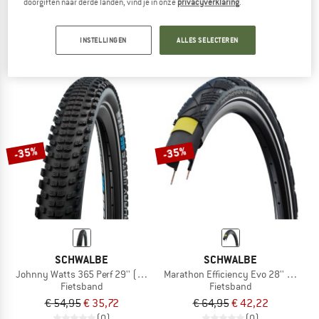
doorgiften naar derde landen, vind je in onze
privacyverklaring
.
Johnny Watts Perf. 29'' (60-622) Raceguard FB
eContact Plus 28'' (55-622) Reflex W
Fietsband
Cyclocross-banden
INSTELLINGEN
ALLES SELECTEREN
€ 46,95
€ 30,52
€ 47,95
€ 35,96
5,0
(1)
(0)
-35%
-35%
SCHWALBE
SCHWALBE
Johnny Watts 365 Perf 29'' (60-622) DD RaceGuard
Marathon Efficiency Evo 28'' (50-62
Fietsband
Fietsband
€ 54,95
€ 35,72
€ 64,95
€ 42,22
(0)
(0)