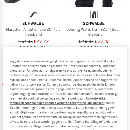
SCHWALBE
SCHWALBE
Marathon Almotion Evo 28'' (40-622) V-Guard FB
Johnny Watts Perf. 27,5'' (65-584) 
Fietsband
Fietsband
€ 64,95
€ 42,22
€ 49,95
€ 32,47
5,0
(1)
5,0
(1)
Wij gebruiken cookies en vergelijkbare technologieën om de noodzakelijke
functies van onze website te garanderen. Bovendien bieden we bijkomende
diensten en functies aan, analyseren we ons dataverkeer, om inhouden en
reclame te personaliseren, resp. social-mediafuncties aan te bieden. Daardoor
zijn ook onze social-media-, reclame- en analysepartners op de hoogte van je
-35%
-25%
gebruik van onze website. Sommige daarvan bevinden zich in derde landen
zonder voldoende garanties om je gegevens te beschermen, bijvoorbeeld
tegen toegang door autoriteiten. Door het aanklikken van ‘Alles selecteren’ ga
je ermee akkoord dat we op deze manier te werk gaan.
Indien je enkel
technisch noodzakelijke cookies wenst te accepteren, klik dan hier
. Onder
‘Cookie-instellingen’ onderaan op onze website kun je je toestemming geven
en ook altijd weer intrekken. Je toestemming is vrijwillig, niet noodzakelijk
voor het gebruik van deze website en kan op elk moment worden ingetrokken
of voor de eerste keer worden gegeven onder "Cookie-instellingen" onderaan
op onze website. Uitgebreide informatie hierover, inclusief de risico's van
SCHWALBE
CONTINENTAL