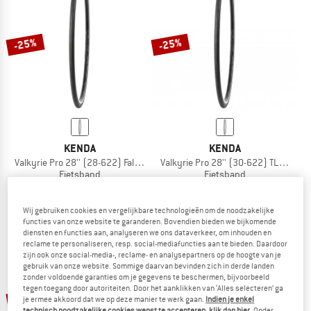
NAAR DE SALE
-25%
-25%
KENDA
KENDA
Valkyrie Pro 28'' (28-622) Faltbar
Valkyrie Pro 28'' (30-622) TLR Faltba
Fietsband
Fietsband
€ 58,95
€ 44,21
€ 58,95
€ 44,21
1,0
(1)
1,0
(1)
Wij gebruiken cookies en vergelijkbare technologieën om de noodzakelijke
functies van onze website te garanderen. Bovendien bieden we bijkomende
diensten en functies aan, analyseren we ons dataverkeer, om inhouden en
reclame te personaliseren, resp. social-mediafuncties aan te bieden. Daardoor
zijn ook onze social-media-, reclame- en analysepartners op de hoogte van je
gebruik van onze website. Sommige daarvan bevinden zich in derde landen
zonder voldoende garanties om je gegevens te beschermen, bijvoorbeeld
tegen toegang door autoriteiten. Door het aanklikken van ‘Alles selecteren’ ga
-25%
je ermee akkoord dat we op deze manier te werk gaan.
Indien je enkel
technisch noodzakelijke cookies wenst te accepteren, klik dan hier
. Onder