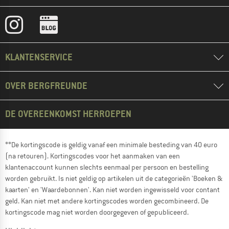
KLANTENSERVICE
OVER BERGFREUNDE
DE OVEREENKOMST HERROEPEN
**De kortingscode is geldig vanaf een minimale besteding van 40 euro
(na retouren). Kortingscodes voor het aanmaken van een
klantenaccount kunnen slechts eenmaal per persoon en bestelling
worden gebruikt. Is niet geldig op artikelen uit de categorieën 'Boeken &
kaarten' en 'Waardebonnen'. Kan niet worden ingewisseld voor contant
geld. Kan niet met andere kortingscodes worden gecombineerd. De
kortingscode mag niet worden doorgegeven of gepubliceerd.