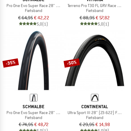
Pro One Evo Super Race 28'' (25-622) V-Guard FB
Terreno Pro T30 FL GRV Race 28'' (35
Fietsband
Fietsband
€ 64,95
€ 42,22
€ 88,95
€ 57,82
5,0
(1)
5,0
(1)
-35%
-50%
SCHWALBE
CONTINENTAL
Pro One Evo Super Race 28'' (30-622) V-Guard TLE
Ultra Sport III 28'' (23-622) Foldable
Fietsband
Fietsband
€ 74,95
€ 48,72
€ 29,95
€ 14,98
5,0
(1)
5,0
(9)