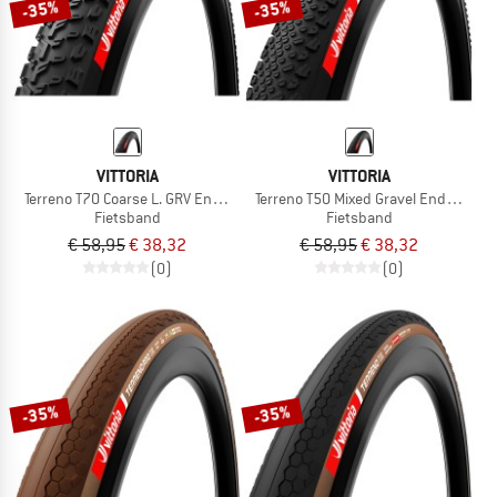
-35%
-35%
VITTORIA
VITTORIA
Terreno T70 Coarse L. GRV End. 28''(45-622) Fdb.
Terreno T50 Mixed Gravel End. 28''(5
Fietsband
Fietsband
€ 58,95
€ 38,32
€ 58,95
€ 38,32
(0)
(0)
-35%
-35%