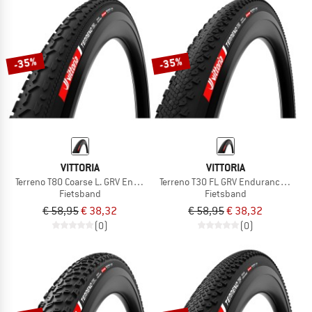
-35%
-35%
VITTORIA
VITTORIA
Terreno T80 Coarse L. GRV End. 28''(50-622) Fdb.
Terreno T30 FL GRV Endurance 28'' (
Fietsband
Fietsband
€ 58,95
€ 38,32
€ 58,95
€ 38,32
(0)
(0)