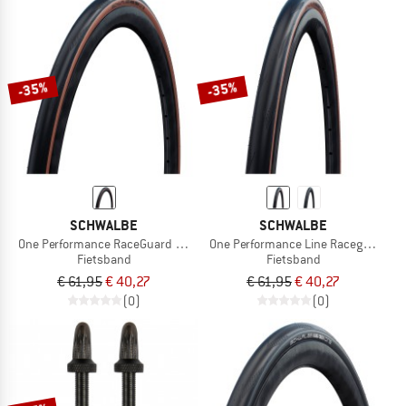
-35%
-35%
SCHWALBE
SCHWALBE
One Performance RaceGuard TLE Addix 28'' (28-622)
One Performance Line Raceguard Mik
Fietsband
Fietsband
€ 61,95
€ 40,27
€ 61,95
€ 40,27
(0)
(0)