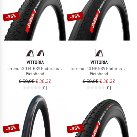
-35%
-35%
VITTORIA
VITTORIA
Terreno T30 FL GRV Endurance 28'' (40-622) Fold.
Terreno T10 HP GRV Endurance 28'' (
Fietsband
Fietsband
€ 58,95
€ 38,32
€ 58,95
€ 38,32
(0)
(0)
-35%
-35%