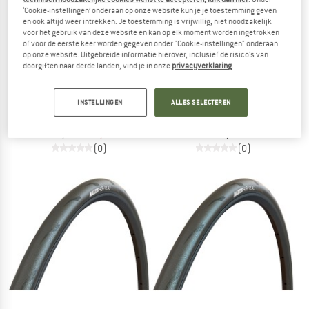
‘Cookie-instellingen’ onderaan op onze website kun je je toestemming geven
en ook altijd weer intrekken. Je toestemming is vrijwillig, niet noodzakelijk
voor het gebruik van deze website en kan op elk moment worden ingetrokken
of voor de eerste keer worden gegeven onder "Cookie-instellingen" onderaan
op onze website. Uitgebreide informatie hierover, inclusief de risico's van
doorgiften naar derde landen, vind je in onze
privacyverklaring
.
SCHWALBE
MAXXIS
INSTELLINGEN
ALLES SELECTEREN
One TLE Addix Performance Line 28'' (25-622)
HighRoad 28'' (28-622) K2 HYPR
Fietsband
Fietsband
€ 61,95
€ 46,46
€ 59,95
(0)
(0)