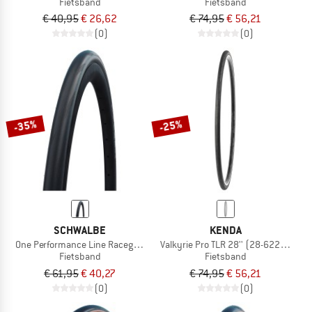
Fietsband
Fietsband
€ 40,95
€ 26,62
€ 74,95
€ 56,21
(0)
(0)
-35%
-25%
SCHWALBE
KENDA
One Performance Line Raceguard Mikroskin TLE 28'' (28-622)
Valkyrie Pro TLR 28'' (28-622) Faltba
Fietsband
Fietsband
€ 61,95
€ 40,27
€ 74,95
€ 56,21
(0)
(0)