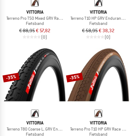
VITTORIA
VITTORIA
Terreno Pro T50 Mixed GRV Race 28''(40-622) Fold.
Terreno T10 HP GRV Endurance 28'' (
Fietsband
Fietsband
€ 88,95
€ 57,82
€ 58,95
€ 38,32
(0)
(0)
-35%
-35%
VITTORIA
VITTORIA
Terreno T80 Coarse L. GRV End. 28''(45-622) Fdb.
Terreno Pro T10 HP GRV Race 28'' (40
Fietsband
Fietsband