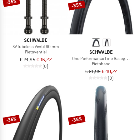
-35%
-35%
SCHWALBE
SV Tubeless Ventil 60 mm
SCHWALBE
Fietsventiel
One Performance Line Raceguard Mik
€ 24,95
€ 16,22
Fietsband
(0)
€ 61,95
€ 40,27
(0)
-35%
-35%