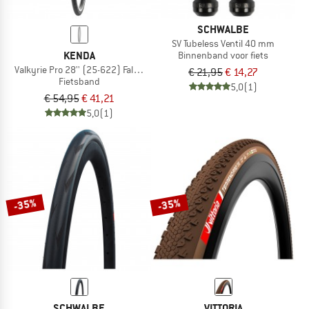
SCHWALBE
SV Tubeless Ventil 40 mm
KENDA
Binnenband voor fiets
Valkyrie Pro 28'' (25-622) Faltbar
€ 21,95
€ 14,27
Fietsband
5,0
(1)
€ 54,95
€ 41,21
5,0
(1)
-35%
-35%
SCHWALBE
VITTORIA