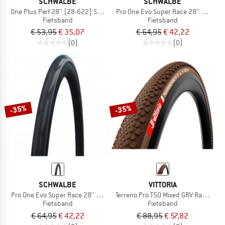
SCHWALBE
SCHWALBE
One Plus Perf 28'' (28-622) SG TS Folding
Pro One Evo Super Race 28'' (30-62
Fietsband
Fietsband
€ 53,95
€ 35,07
€ 64,95
€ 42,22
(0)
(0)
-35%
-35%
SCHWALBE
VITTORIA
Pro One Evo Super Race 28'' (28-622) V-Guard FB
Terreno Pro T50 Mixed GRV Race 28''
Fietsband
Fietsband
€ 64,95
€ 42,22
€ 88,95
€ 57,82