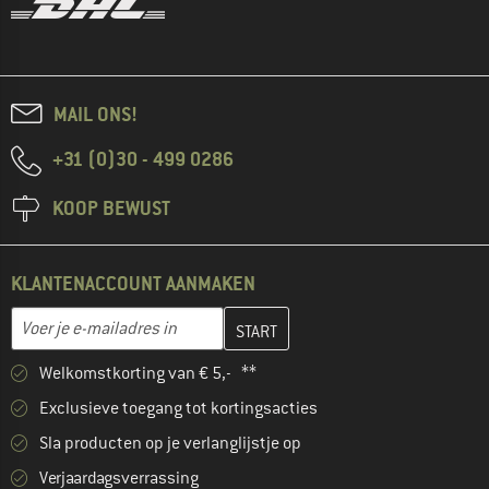
MAIL ONS!
+31 (0)30 - 499 0286
KOOP BEWUST
KLANTENACCOUNT AANMAKEN
Vul je e-mailadres hier in en maak in de volgende stap je klanten
Voer je e-mailadres in
Welkomstkorting van € 5,- **
Exclusieve toegang tot kortingsacties
Sla producten op je verlanglijstje op
Verjaardagsverrassing