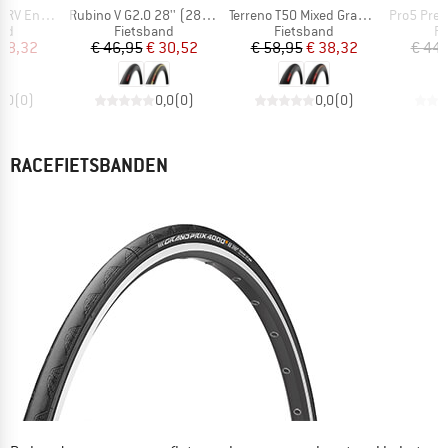
Artikel
Artikel
Artikel
 (40-622) Fold.
Rubino V G2.0 28'' (28-622) Foldable
Terreno T50 Mixed Gravel End. 28''(45-622) Fold.
Pro5 Premium Compet
tgroep
Productgroep
Productgroep
Pr
and
Fietsband
Fietsband
Fi
ijs
rlaagde prijs
Prijs
Verlaagde prijs
Prijs
Verlaagde prijs
 38,32
€ 46,95
€ 30,52
€ 58,95
€ 38,32
€ 44,
0,0
(
0
)
0,0
(
0
)
0,0
(
0
)
RACEFIETSBANDEN