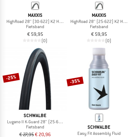
MAXXIS
MAXXIS
HighRoad 28'' (30-622) K2 HYPR
HighRoad 28'' (25-622) K2 HYPR
Fietsband
Fietsband
€ 59,95
€ 59,95
(0)
(0)
-25%
-35%
SCHWALBE
Lugano II K-Guard 28'' (25-622) Folding
SCHWALBE
Fietsband
Easy Fit Assembly Fluid
€ 27,95
€ 20,96