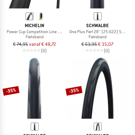
MICHELIN
SCHWALBE
Power Cup Competition Line TS TLR 28'' (25-622)
One Plus Perf 28'' (25-622) SG TS Fol
Fietsband
Fietsband
€ 74,95
vanaf € 48,72
€ 53,95
€ 35,07
(0)
(0)
-35%
-35%