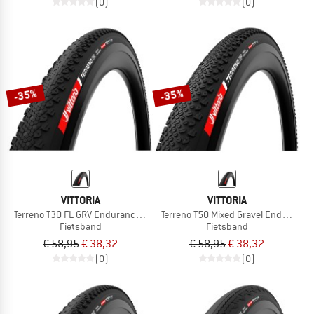
(0)
(0)
-35%
-35%
VITTORIA
VITTORIA
Terreno T30 FL GRV Endurance 28'' (50-622) Fold.
Terreno T50 Mixed Gravel End. 28''(4
Fietsband
Fietsband
€ 58,95
€ 38,32
€ 58,95
€ 38,32
(0)
(0)