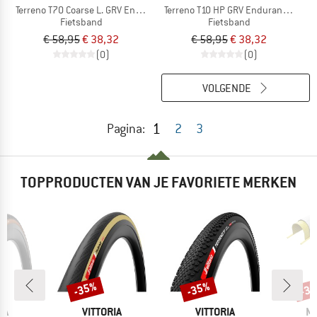
Terreno T70 Coarse L. GRV End. 28''(40-622) Fdb.
Terreno T10 HP GRV Endurance 28'' (
Fietsband
Fietsband
€ 58,95
€ 38,32
€ 58,95
€ 38,32
(0)
(0)
VOLGENDE
1
Pagina:
2
3
TOPPRODUCTEN VAN JE FAVORIETE MERKEN
-35%
-35%
-3
Korting
Korting
Kort
MERK
MERK
M
IA
VITTORIA
VITTORIA
MI