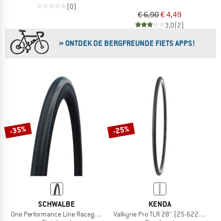
(0)
€ 6,90
€ 4,49
3,0
(2)
» ONTDEK DE BERGFREUNDE FIETS APPS!
-35%
-25%
SCHWALBE
KENDA
One Performance Line Raceguard 20'' (28-406)
Valkyrie Pro TLR 28'' (25-622) Faltba