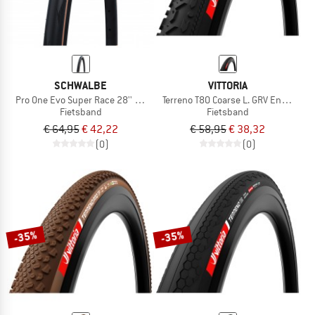
SCHWALBE
VITTORIA
Pro One Evo Super Race 28'' (28-622) V-Guard FB
Terreno T80 Coarse L. GRV End. 28''
Fietsband
Fietsband
€ 64,95
€ 42,22
€ 58,95
€ 38,32
(0)
(0)
-35%
-35%