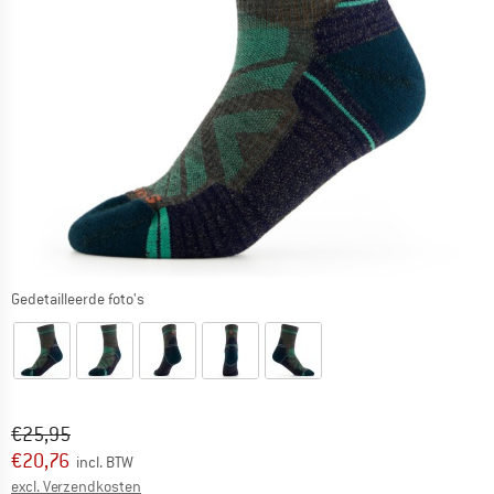
Gedetailleerde foto's
Oorspronkelijke prijs :
Prijs:
€
25,95
€
20,76
incl. BTW
Informatie over de verzendkosten. Opent in een infov
excl. Verzendkosten