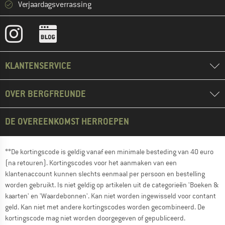
Verjaardagsverrassing
KLANTENSERVICE
OVER BERGFREUNDE
DE OVEREENKOMST HERROEPEN
**De kortingscode is geldig vanaf een minimale besteding van 40 euro
(na retouren). Kortingscodes voor het aanmaken van een
klantenaccount kunnen slechts eenmaal per persoon en bestelling
worden gebruikt. Is niet geldig op artikelen uit de categorieën 'Boeken &
kaarten' en 'Waardebonnen'. Kan niet worden ingewisseld voor contant
geld. Kan niet met andere kortingscodes worden gecombineerd. De
kortingscode mag niet worden doorgegeven of gepubliceerd.