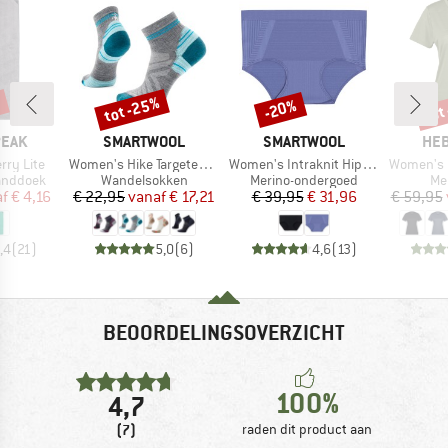
%
tot -25%
tot
-20%
Korting
Korting
Kort
MERK
MERK
ME
PEAK
SMARTWOOL
SMARTWOOL
HEB
Artikel
Artikel
Artikel
erry Lite
Women's Hike Targeted Cushion Ankle Socks
Women's Intraknit Hipster Boxed
Women's MerinoMix15
p
Productgroep
Productgroep
Pr
anddoek
Wandelsokken
Merino-ondergoed
Me
ijs
rlaagde prijs
Prijs
Verlaagde prijs
Prijs
Verlaagde prijs
af
€ 4,16
€ 22,95
vanaf
€ 17,21
€ 39,95
€ 31,96
€ 59,95
,4
(
21
)
5,0
(
6
)
4,6
(
13
)
BEOORDELINGSOVERZICHT
100%
4,7
(7)
raden dit product aan