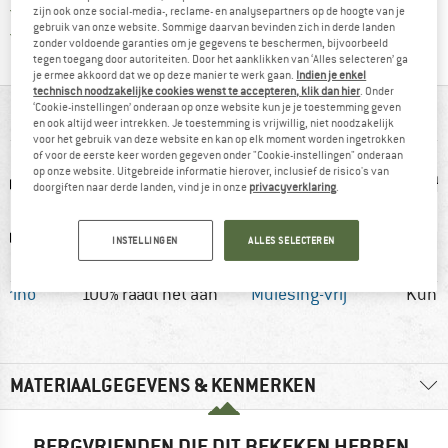
> 4.000.000 tevreden klanten
zijn ook onze social-media-, reclame- en analysepartners op de hoogte van je
gebruik van onze website. Sommige daarvan bevinden zich in derde landen
Alle artikelen in voorraad
zonder voldoende garanties om je gegevens te beschermen, bijvoorbeeld
tegen toegang door autoriteiten. Door het aanklikken van ‘Alles selecteren’ ga
je ermee akkoord dat we op deze manier te werk gaan.
Indien je enkel
technisch noodzakelijke cookies wenst te accepteren, klik dan hier
. Onder
‘Cookie-instellingen’ onderaan op onze website kun je je toestemming geven
IN EEN OOGOPSLAG
en ook altijd weer intrekken. Je toestemming is vrijwillig, niet noodzakelijk
voor het gebruik van deze website en kan op elk moment worden ingetrokken
of voor de eerste keer worden gegeven onder "Cookie-instellingen" onderaan
op onze website. Uitgebreide informatie hierover, inclusief de risico's van
doorgiften naar derde landen, vind je in onze
privacyverklaring
.
INSTELLINGEN
ALLES SELECTEREN
erino
100% raadt het aan
Mulesing-vrij
Kuns
MATERIAALGEGEVENS & KENMERKEN
BERGVRIENDEN DIE DIT BEKEKEN HEBBEN,