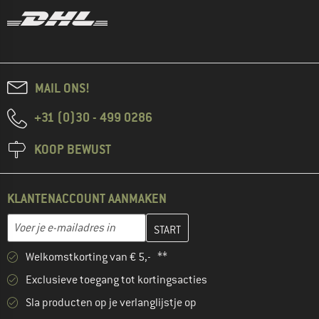
MAIL ONS!
+31 (0)30 - 499 0286
KOOP BEWUST
KLANTENACCOUNT AANMAKEN
Vul je e-mailadres hier in en maak in de volgende stap je klanten
E-mailadres
Welkomstkorting van € 5,- **
Exclusieve toegang tot kortingsacties
Sla producten op je verlanglijstje op