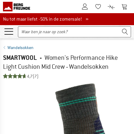
De klantenaccount
Naar
Naar de verlanglijs
Naar de pro
Nu tot maar liefst -50% in de zomersale!
Nu tot maar liefst -50% in de zomersale! »
Wandelsokken
SMARTWOOL
-
Women's Performance Hike
Light Cushion Mid Crew - Wandelsokken
4,7
(7)