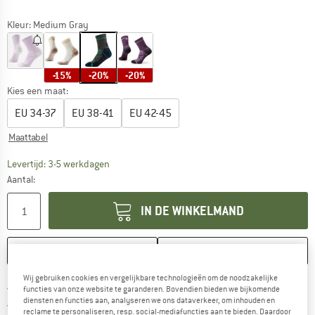
Kleur:
Medium Gray
-15%
-20%
-20%
Kies een maat:
EU
34-37
EU
38-41
EU
42-45
Maattabel
De link wordt geopend in een infovak en bevat le
Levertijd: 3-5 werkdagen
Aantal:
IN DE WINKELMAND
ONTHOUDEN
VERGELIJKEN
Wij gebruiken cookies en vergelijkbare technologieën om de noodzakelijke
Vind hier de verzendinform
Gratis verzending vanaf € 69 (NL)
functies van onze website te garanderen. Bovendien bieden we bijkomende
diensten en functies aan, analyseren we ons dataverkeer, om inhouden en
Vind de betalingsinformatie hier! Opent
100 dagen bedenktijd
reclame te personaliseren, resp. social-mediafuncties aan te bieden. Daardoor