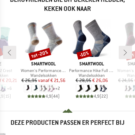
KEKEN OOK NAAR
%
tot -20%
tot
-10%
Korting
Korting
Kort
MERK
MERK
ME
E
SMARTWOOL
SMARTWOOL
SM
Artikel
Artikel
Artikel
2 Crest
Women's Performance Hike Light Cushion Crew
Performance Hike Full Cushion Crew
Women's Hike Targete
roep
Productgroep
Productgroep
Prod
kken
Wandelsokken
Wandelsokken
Wan
ijs
rlaagde prijs
Prijs
Verlaagde prijs
Prijs
Verlaagde prijs
f
€ 20,21
€ 26,95
vanaf
€ 21,56
€ 28,95
€ 26,06
€ 24,95
+
6
+
2
,9
(
15
)
4,9
(
44
)
4,9
(
22
)
DEZE PRODUCTEN PASSEN ER PERFECT BIJ