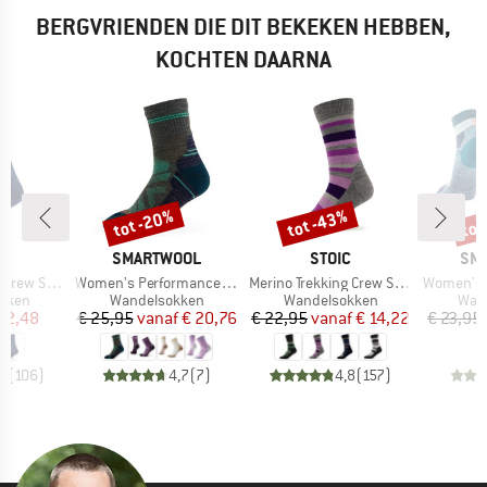
BERGVRIENDEN DIE DIT BEKEKEN HEBBEN,
KOCHTEN DAARNA
tot -20%
tot -43%
tot
Korting
Korting
Kort
K
MERK
MERK
ME
C
SMARTWOOL
STOIC
SM
Artikel
Artikel
Artikel
Socks Tech
Women's Performance Hike Light Cushion Mid Crew
Merino Trekking Crew Socks Stripes
Women's Hike Light 
roep
Productgroep
Productgroep
Prod
kken
Wandelsokken
Wandelsokken
Wan
ijs
rlaagde prijs
Prijs
Verlaagde prijs
Prijs
Verlaagde prijs
12,48
€ 25,95
vanaf
€ 20,76
€ 22,95
vanaf
€ 14,22
€ 23,95
,6
(
106
)
4,7
(
7
)
4,8
(
157
)