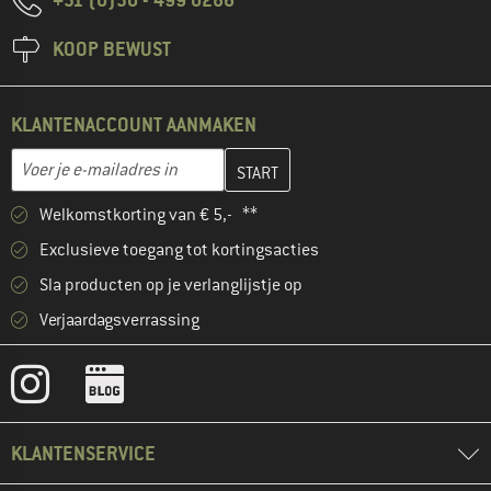
KOOP BEWUST
KLANTENACCOUNT AANMAKEN
Vul je e-mailadres hier in en maak in de volgende stap je klanten
E-mailadres
Welkomstkorting van € 5,- **
Exclusieve toegang tot kortingsacties
Sla producten op je verlanglijstje op
Verjaardagsverrassing
KLANTENSERVICE