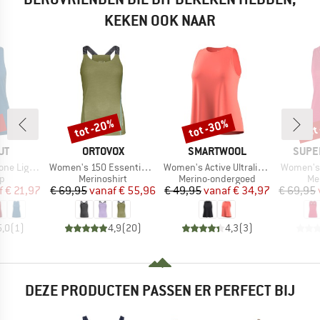
KEKEN OOK NAAR
%
tot -20%
tot -30%
tot
Korting
Korting
Kort
MERK
MERK
MERK
UT
ORTOVOX
SMARTWOOL
SUPE
Artikel
Artikel
Artikel
t Tank Top
Women's 150 Essential Top
Women's Active Ultralite High Neck Tank
Women's 
ctgroep
Productgroep
Productgroep
Pr
op
Merinoshirt
Merino-ondergoed
Me
ijs
rlaagde prijs
Prijs
Verlaagde prijs
Prijs
Verlaagde prijs
f
€ 21,97
€ 69,95
vanaf
€ 55,96
€ 49,95
vanaf
€ 34,97
€ 69,95
5,0
(
1
)
4,9
(
20
)
4,3
(
3
)
DEZE PRODUCTEN PASSEN ER PERFECT BIJ