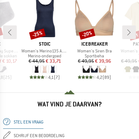
%
tot
-25%
-20%
Korting
Korting
Kort
K
MERK
MERK
ME
C
STOIC
ICEBREAKER
PA
Artikel
Artikel
Artikel
ght No Show
Women's Merino135 AnebySt. Tank
Women's Siren Bra
Women's Daily
Productgroep
Productgroep
le sokken
Merino-ondergoed
Sportbeha
ijs
rlaagde prijs
Prijs
Verlaagde prijs
Prijs
Verlaagde prijs
f
€ 10,17
€ 44,95
€ 33,71
€ 49,95
€ 39,96
€ 49,95
,8
(
25
)
4,1
(
7
)
4,2
(
89
)
WAT VIND JE DAARVAN?
STEL EEN VRAAG
SCHRIJF EEN BEOORDELING