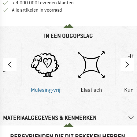
> 4.000.000 tevreden klanten
Alle artikelen in voorraad
IN EEN OOGOPSLAG
ol
Mulesing-vrij
Elastisch
Kuns
MATERIAALGEGEVENS & KENMERKEN
BERGVRIENDEN DIE DIT BEKEKEN HEBBEN,