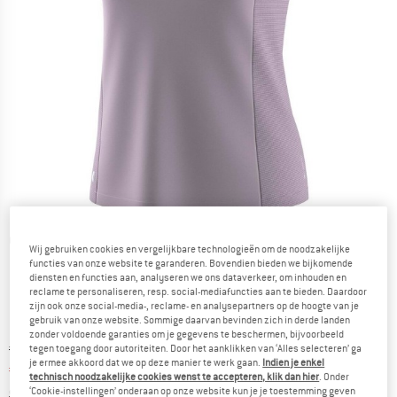
Gedetailleerde foto's
Wij gebruiken cookies en vergelijkbare technologieën om de noodzakelijke
functies van onze website te garanderen. Bovendien bieden we bijkomende
diensten en functies aan, analyseren we ons dataverkeer, om inhouden en
reclame te personaliseren, resp. social-mediafuncties aan te bieden. Daardoor
zijn ook onze social-media-, reclame- en analysepartners op de hoogte van je
gebruik van onze website. Sommige daarvan bevinden zich in derde landen
zonder voldoende garanties om je gegevens te beschermen, bijvoorbeeld
Oorspronkelijke prijs :
Prijs:
€
64,95
tegen toegang door autoriteiten. Door het aanklikken van ‘Alles selecteren’ ga
je ermee akkoord dat we op deze manier te werk gaan.
Indien je enkel
€
48,71
incl. BTW
technisch noodzakelijke cookies wenst te accepteren, klik dan hier
. Onder
Informatie over de verzendkosten. Opent in een infov
excl. Verzendkosten
‘Cookie-instellingen’ onderaan op onze website kun je je toestemming geven