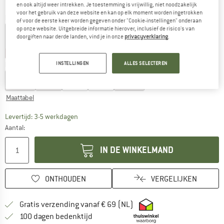
en ook altijd weer intrekken. Je toestemming is vrijwillig, niet noodzakelijk
voor het gebruik van deze website en kan op elk moment worden ingetrokken
Kleur:
Purple Storm Heather
of voor de eerste keer worden gegeven onder "Cookie-instellingen" onderaan
op onze website. Uitgebreide informatie hierover, inclusief de risico's van
doorgiften naar derde landen, vind je in onze
privacyverklaring
.
-25%
-25%
-25%
INSTELLINGEN
ALLES SELECTEREN
Kies een maat:
XS
S
M
L
XL
Maattabel
De link wordt geopend in een infovak en bevat le
Levertijd: 3-5 werkdagen
Aantal:
IN DE WINKELMAND
ONTHOUDEN
VERGELIJKEN
Vind hier de verzendinform
Gratis verzending vanaf € 69 (NL)
Vind de betalingsinformatie hier! Opent
100 dagen bedenktijd