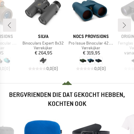
MERK
MERK
MERK
ISIONS
SILVA
NOCS PROVISIONS
ORIGI
Artikel
Artikel
Artikel
lar 32mm
Binoculars Expert 8x32
Pro Issue Binocular 42 mm
Fernglas
groep
Productgroep
Productgroep
Pr
ker
Verrekijker
Verrekijker
Ve
ijs
Prijs
Prijs
95
€ 264,95
€ 319,95
vana
0,0
(
0
)
0,0
(
0
)
0,0
(
0
)
BERGVRIENDEN DIE DAT GEKOCHT HEBBEN,
KOCHTEN OOK