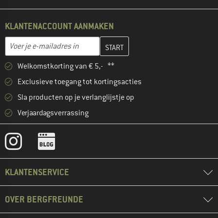
KLANTENACCOUNT AANMAKEN
Vul je e-mailadres hier in en maak in de volgende stap je klanten
E-mailadres
Welkomstkorting van € 5,- **
Exclusieve toegang tot kortingsacties
Sla producten op je verlanglijstje op
Verjaardagsverrassing
KLANTENSERVICE
OVER BERGFREUNDE