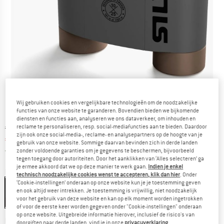
Wij gebruiken cookies en vergelijkbare technologieën om de noodzakelijke
functies van onze website te garanderen. Bovendien bieden we bijkomende
diensten en functies aan, analyseren we ons dataverkeer, om inhouden en
Oorspronkelijke prijs :
Prijs:
€
159,95
reclame te personaliseren, resp. social-mediafuncties aan te bieden. Daardoor
zijn ook onze social-media-, reclame- en analysepartners op de hoogte van je
€
151,95
incl. BTW
gebruik van onze website. Sommige daarvan bevinden zich in derde landen
Nederland. Informatie over de verzend
Gratis verzending
(NL)
zonder voldoende garanties om je gegevens te beschermen, bijvoorbeeld
tegen toegang door autoriteiten. Door het aanklikken van ‘Alles selecteren’ ga
je ermee akkoord dat we op deze manier te werk gaan.
Indien je enkel
Kleur:
Grey
technisch noodzakelijke cookies wenst te accepteren, klik dan hier
. Onder
‘Cookie-instellingen’ onderaan op onze website kun je je toestemming geven
Grey
en ook altijd weer intrekken. Je toestemming is vrijwillig, niet noodzakelijk
voor het gebruik van deze website en kan op elk moment worden ingetrokken
-5%
of voor de eerste keer worden gegeven onder "Cookie-instellingen" onderaan
op onze website. Uitgebreide informatie hierover, inclusief de risico's van
De link wordt geopend in een infovak en bevat le
Levertijd: 3-5 werkdagen
doorgiften naar derde landen, vind je in onze
privacyverklaring
.