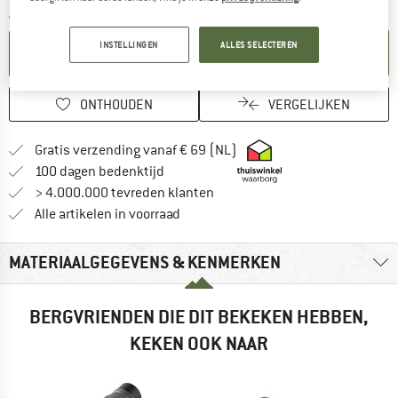
Aantal:
INSTELLINGEN
ALLES SELECTEREN
IN DE WINKELMAND
ONTHOUDEN
VERGELIJKEN
Vind hier de verzendinform
Gratis verzending vanaf € 69 (NL)
Vind de betalingsinformatie hier! Opent
100 dagen bedenktijd
> 4.000.000 tevreden klanten
Alle artikelen in voorraad
MATERIAALGEGEVENS & KENMERKEN
BERGVRIENDEN DIE DIT BEKEKEN HEBBEN,
KEKEN OOK NAAR