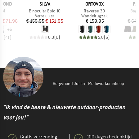
MERK
MERK
ME
AMOND
SILVA
ORTOVOX
PA
Artikel
Artikel
Artik
 C4
Binocular Epic 10
Traverse 30
Bagg
uctgroep
Productgroep
Productgroep
Verrekijker
Wandelrugzak
ijs
rlaagde prijs
Prijs
Verlaagde prijs
Prijs
f
€ 71,96
€ 159,95
€ 151,95
€ 159,95
€ 64,
+
6
,9
(
41
)
0,0
(
0
)
5,0
(
6
)
Bergvriend Julian - Medewerker inkoop
"Ik vind de beste & nieuwste outdoor-producten
voor jou!"
Gratis verzending
100 dagen bedenktijd