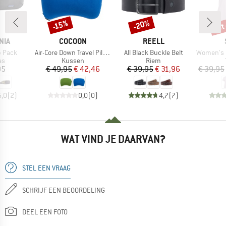
tot
-20%
-15%
Korting
Korting
Kort
MERK
MERK
NIA
COCOON
REELL
Artikel
Artikel
Artikel
p Pack
Air-Core Down Travel Pillow
All Black Buckle Belt
Women's Hem
tgroep
Productgroep
Productgroep
as
Kussen
Riem
ijs
Prijs
Verlaagde prijs
Prijs
Verlaagde prijs
95
€ 49,95
€ 42,46
€ 39,95
€ 31,96
€ 39,95
5,0
(
2
)
0,0
(
0
)
4,7
(
7
)
WAT VIND JE DAARVAN?
STEL EEN VRAAG
SCHRIJF EEN BEOORDELING
DEEL EEN FOTO