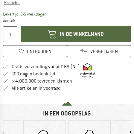
Maattabel
De link wordt geopend in een infovak en bevat le
Levertijd: 3-5 werkdagen
Aantal:
IN DE WINKELMAND
ONTHOUDEN
VERGELIJKEN
Vind hier de verzendinform
Gratis verzending vanaf € 69 (NL)
Vind de betalingsinformatie hier! Opent
100 dagen bedenktijd
> 4.000.000 tevreden klanten
Alle artikelen in voorraad
IN EEN OOGOPSLAG