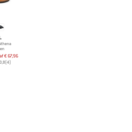
L
Athena
len
af € 67,96
3,8
(4)