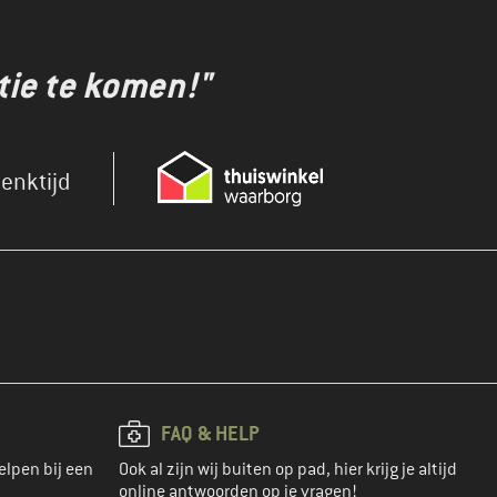
tie te komen!"
enktijd
FAQ & HELP
elpen bij een
Ook al zijn wij buiten op pad, hier krijg je altijd
online antwoorden op je vragen!