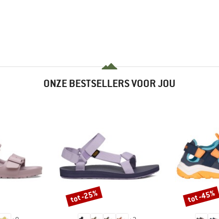
ONZE BESTSELLERS VOOR JOU
tot -25%
tot -45%
Korting
Korting