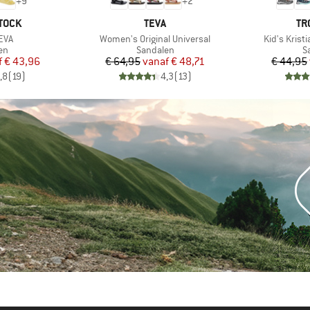
+
9
+
2
MERK
ME
TOCK
TEVA
TR
Artikel
Artikel
EVA
Women's Original Universal
Kid's Krist
tgroep
Productgroep
P
en
Sandalen
S
ijs
rlaagde prijs
Prijs
Verlaagde prijs
f
€ 43,96
€ 64,95
vanaf
€ 48,71
€ 44,95
,8
(
19
)
4,3
(
13
)