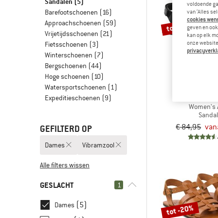
Sandalen
(5)
voldoende ga
Barefootschoenen
(16)
van ‘Alles se
cookies wenst
Approachschoenen
(59)
tot -20%
geven en ook 
Vrijetijdsschoenen
(21)
kan op elk m
onze website.
Fietsschoenen
(3)
privacyverkl
Winterschoenen
(7)
Bergschoenen
(44)
Hoge schoenen
(10)
Watersportschoenen
(1)
KOE
Expeditieschoenen
(9)
Women's 
Sanda
€ 84,95
van
GEFILTERD OP
Dames
Vibramzool
Alle filters wissen
GESLACHT
1
(5)
Dames
tot -20%