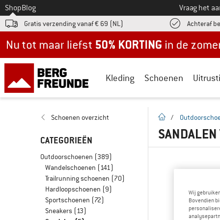
Naar
Shop
Blog
Vraag het a
Gratis verzending vanaf € 69 (NL)
Achteraf b
Nu tot maar liefst -50% in de zomersale!
Kleding
Schoenen
Uitrust
Startpagina
Schoenen overzicht
/
Outdoorscho
SANDALEN 
CATEGORIEËN
Outdoorschoenen
(389)
Wandelschoenen
(141)
Trailrunning schoenen
(70)
Hardloopschoenen
(9)
Wij gebruike
Sportschoenen
(72)
Bovendien bi
personalisere
Sneakers
(13)
analysepartn