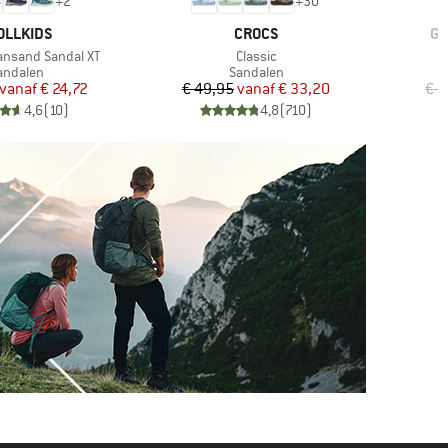
+
2
+
30
RK
MERK
ME
OLLKIDS
CROCS
GR
Artikel
iansand Sandal XT
Classic
roductgroep
Productgroep
andalen
Sandalen
Prijs
Verlaagde prijs
Prijs
Verlaagde prijs
vanaf
€ 24,72
€ 49,95
vanaf
€ 33,20
€ 8
4,6
(
10
)
4,8
(
710
)