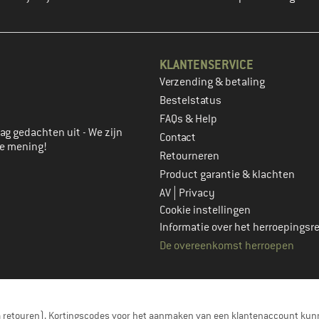
KLANTENSERVICE
Verzending & betaling
account aan
Bestelstatus
FAQs & Help
ag gedachten uit - We zijn
Contact
je mening!
Retourneren
Product garantie & klachten
|
AV
Privacy
Cookie instellingen
Informatie over het herroepingsr
De overeenkomst herroepen
a retouren). Kortingscodes voor het aanmaken van een klantenaccount kunn