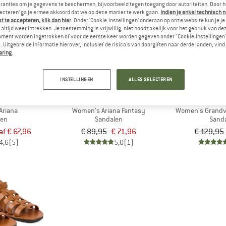
ranties om je gegevens te beschermen, bijvoorbeeld tegen toegang door autoriteiten. Door h
lecteren’ ga je ermee akkoord dat we op deze manier te werk gaan.
Indien je enkel technisch 
 te accepteren, klik dan hier
. Onder ‘Cookie-instellingen’ onderaan op onze website kun je 
-20%
-25%
altijd weer intrekken. Je toestemming is vrijwillig, niet noodzakelijk voor het gebruik van d
oment worden ingetrokken of voor de eerste keer worden gegeven onder "Cookie-instellingen
 Uitgebreide informatie hierover, inclusief de risico's van doorgiften naar derde landen, vind 
aring
.
INSTELLINGEN
ALLES SELECTEREN
L
KOEL
TE
Ariana
Women's Ariana Fantasy
Women's Grandv
len
Sandalen
Sand
af € 67,96
€ 89,95
€ 71,96
€ 129,95
4,6
(5)
5,0
(1)