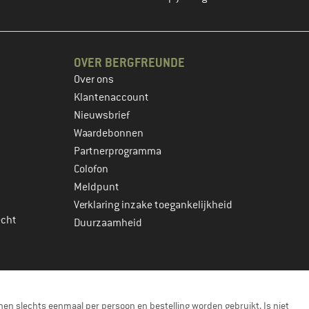
OVER BERGFREUNDE
Over ons
Klantenaccount
Nieuwsbrief
Waardebonnen
Partnerprogramma
Colofon
Meldpunt
Verklaring inzake toegankelijkheid
echt
Duurzaamheid
en slechts eenmaal per persoon en bestelling worden gebruikt. Is niet