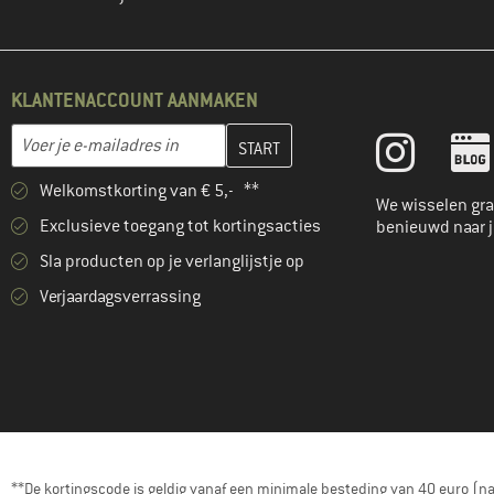
KLANTENACCOUNT AANMAKEN
Vul je e-mailadres hier in en maak in de volgende stap je klanten
E-mailadres
Welkomstkorting van € 5,- **
We wisselen gra
Exclusieve toegang tot kortingsacties
benieuwd naar 
Sla producten op je verlanglijstje op
Verjaardagsverrassing
**De kortingscode is geldig vanaf een minimale besteding van 40 euro (n