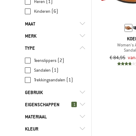
(1)
Heren
(6)
Kinderen
MAAT
MERK
KOE
36
37
38
39
40
Women's 
TYPE
Sanda
41
42
43
€ 84,95
van
(2)
Teenslippers
(1)
Sandalen
(4)
Koel
(1)
Trekkingsandalen
(1)
Teva
GEBRUIK
EIGENSCHAPPEN
(4)
1
Dagelijks leven
(3)
Reizen
MATERIAAL
(5)
Vibramzool
(5)
Vrije tijd
(7)
PFC-/PFAS-vrij
KLEUR
(4)
Leer