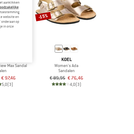
et aanklikken
noodzakelijke
je toestemming
-15%
eze website en
" onderaan op
je in onze
VA
KOEL
iew Max Sandal
Women's Ada
alen
Sandalen
€ 97,46
€ 89,95
€ 76,46
5,0
(3)
4,0
(3)