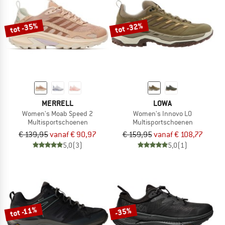
tot -35%
tot -32%
MERRELL
LOWA
Women's Moab Speed 2
Women's Innovo LO
Multisportschoenen
Multisportschoenen
€ 139,95
vanaf € 90,97
€ 159,95
vanaf € 108,77
5,0
(3)
5,0
(1)
tot -11%
-35%