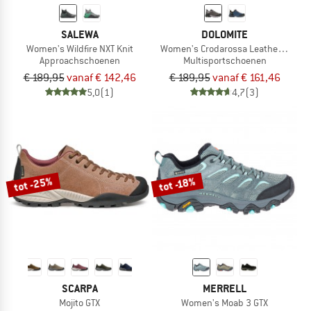
SALEWA
DOLOMITE
Women's Wildfire NXT Knit
Women's Crodarossa Leather GTX
Approachschoenen
Multisportschoenen
€ 189,95
vanaf € 142,46
€ 189,95
vanaf € 161,46
5,0
(1)
4,7
(3)
tot -25%
tot -18%
SCARPA
MERRELL
Mojito GTX
Women's Moab 3 GTX