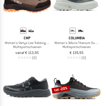
CMP
COLUMBIA
Women's Vertyx Low Trekking Shoes WP
Women's Tellurix Titanium Outdry
Multisportschoenen
Multisportschoenen
vanaf € 113,95
€ 139,95
(0)
(0)
tot -20%