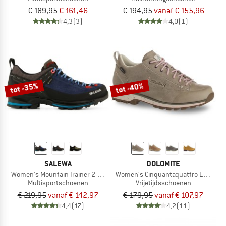
€ 189,95
€ 161,46
€ 194,95
vanaf € 155,96
4,3
(3)
4,0
(1)
tot -35%
tot -40%
SALEWA
DOLOMITE
Women's Mountain Trainer 2 GTX
Women's Cinquantaquattro Low Full 
Multisportschoenen
Vrijetijdsschoenen
€ 219,95
vanaf € 142,97
€ 179,95
vanaf € 107,97
4,4
(17)
4,2
(11)