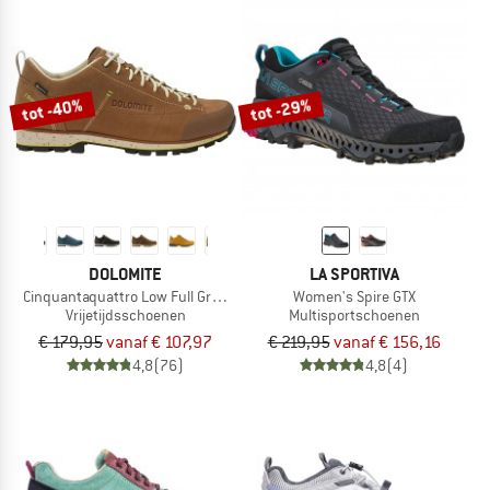
tot -40%
tot -29%
DOLOMITE
LA SPORTIVA
Cinquantaquattro Low Full Grain Leather Evo GTX
Women's Spire GTX
Vrijetijdsschoenen
Multisportschoenen
€ 179,95
vanaf € 107,97
€ 219,95
vanaf € 156,16
4,8
(76)
4,8
(4)