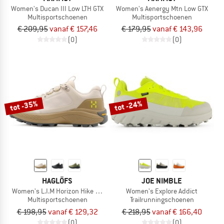
Women's Ducan III Low LTH GTX
Women's Aenergy Mtn Low GTX
Multisportschoenen
Multisportschoenen
€ 209,95
vanaf € 157,46
€ 179,95
vanaf € 143,96
(0)
(0)
tot -35%
tot -24%
HAGLÖFS
JOE NIMBLE
Women's L.I.M Horizon Hike GTX Low
Women's Explore Addict
Multisportschoenen
Trailrunningschoenen
€ 198,95
vanaf € 129,32
€ 218,95
vanaf € 166,40
(0)
(0)