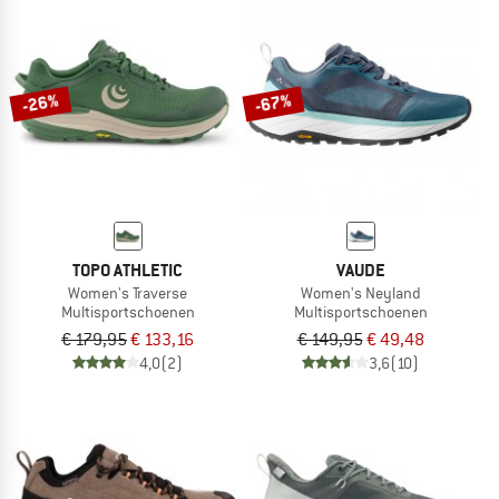
-26%
-67%
TOPO ATHLETIC
VAUDE
Women's Traverse
Women's Neyland
Multisportschoenen
Multisportschoenen
€ 179,95
€ 133,16
€ 149,95
€ 49,48
4,0
(2)
3,6
(10)