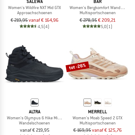
SALEWA
BÄR
Women's Wildfire NXT Mid GTX
Women's Bergkomfort Wanderschu
Approachschoenen
Multisportschoenen
€ 219,95
vanaf € 164,96
€ 278,95
€ 209,21
4,5
(4)
5,0
(1)
tot -26%
ALTRA
MERRELL
Women's Olympus 6 Hike Mid GTX
Women's Moab Speed 2 GTX
Wandelschoenen
Multisportschoenen
vanaf € 219,95
€ 169,95
vanaf € 125,76