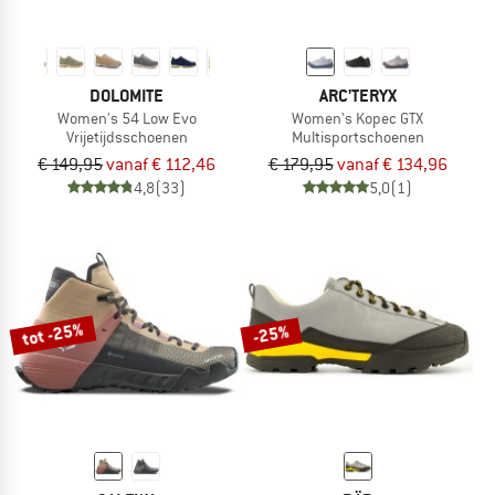
DOLOMITE
ARC'TERYX
Women's 54 Low Evo
Women's Kopec GTX
Vrijetijdsschoenen
Multisportschoenen
€ 149,95
vanaf € 112,46
€ 179,95
vanaf € 134,96
4,8
(33)
5,0
(1)
tot -25%
-25%