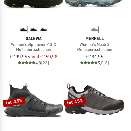
SALEWA
MERRELL
Women's Alp Trainer 2 GTX
Women's Moab 3
Multisportschoenen
Multisportschoenen
€ 199,95
vanaf € 159,96
€ 134,95
4,8
(22)
5,0
(2)
tot -25%
tot -15%