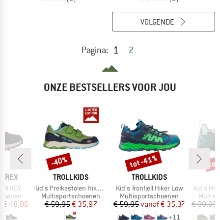
VOLGENDE
1
Pagina:
2
ONZE BESTSELLERS VOOR JOU
%
tot -41%
tot
-40%
Korting
Korting
Kort
MERK
MERK
ERREX
TROLLKIDS
TROLLKIDS
Artikel
Artikel
Artikel
AIN.RDY
Kid's Preikestolen Hiker Exclusive
Kid's Tronfjell Hiker Low
Kid's Ma
p
Productgroep
Productgroep
Produc
choenen
Multisportschoenen
Multisportschoenen
Multis
ijs
rlaagde prijs
Prijs
Verlaagde prijs
Prijs
Verlaagde prijs
f
€ 48,06
€ 59,95
€ 35,97
€ 59,95
vanaf
€ 35,37
€ 99,95
+
11