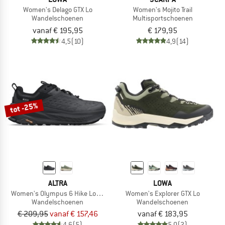
Women's Delago GTX Lo
Women's Mojito Trail
Wandelschoenen
Multisportschoenen
vanaf € 195,95
€ 179,95
4,5
(10)
4,9
(14)
tot -25%
ALTRA
LOWA
Women's Olympus 6 Hike Low GTX
Women's Explorer GTX Lo
Wandelschoenen
Wandelschoenen
€ 209,95
vanaf € 157,46
vanaf € 183,95
4,6
(5)
5,0
(2)