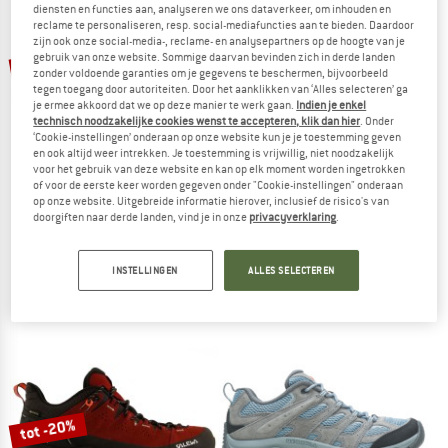
diensten en functies aan, analyseren we ons dataverkeer, om inhouden en
NAAR DE SALE
reclame te personaliseren, resp. social-mediafuncties aan te bieden. Daardoor
zijn ook onze social-media-, reclame- en analysepartners op de hoogte van je
tot -28%
gebruik van onze website. Sommige daarvan bevinden zich in derde landen
zonder voldoende garanties om je gegevens te beschermen, bijvoorbeeld
tegen toegang door autoriteiten. Door het aanklikken van ‘Alles selecteren’ ga
je ermee akkoord dat we op deze manier te werk gaan.
Indien je enkel
technisch noodzakelijke cookies wenst te accepteren, klik dan hier
. Onder
‘Cookie-instellingen’ onderaan op onze website kun je je toestemming geven
en ook altijd weer intrekken. Je toestemming is vrijwillig, niet noodzakelijk
voor het gebruik van deze website en kan op elk moment worden ingetrokken
of voor de eerste keer worden gegeven onder "Cookie-instellingen" onderaan
op onze website. Uitgebreide informatie hierover, inclusief de risico's van
SALEWA
SCARPA
doorgiften naar derde landen, vind je in onze
privacyverklaring
.
Women's Alp Trainer 2
Mojito Trail CL
Multisportschoenen
Wandelschoenen
INSTELLINGEN
ALLES SELECTEREN
€ 179,95
vanaf € 129,56
vanaf € 174,75
4,6
(13)
5,0
(2)
tot -20%