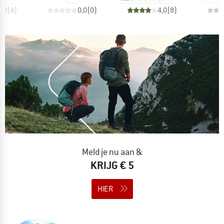
5,0
(
4
)
0,0
(
0
)
4,0
(
8
)
Meld je nu aan &
KRIJG € 5
HIER