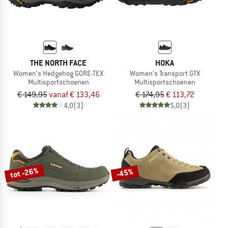
THE NORTH FACE
HOKA
Women's Hedgehog GORE-TEX
Women's Transport GTX
Multisportschoenen
Multisportschoenen
€ 149,95
vanaf € 133,46
€ 174,95
€ 113,72
4,0
(3)
5,0
(3)
tot -26%
-45%