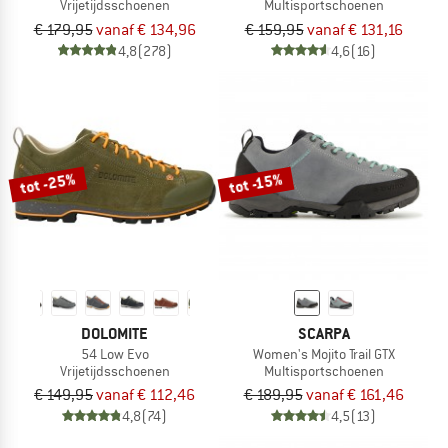
Vrijetijdsschoenen
Multisportschoenen
€ 179,95
vanaf € 134,96
€ 159,95
vanaf € 131,16
4,8
(278)
4,6
(16)
tot -25%
tot -15%
DOLOMITE
SCARPA
54 Low Evo
Women's Mojito Trail GTX
Vrijetijdsschoenen
Multisportschoenen
€ 149,95
vanaf € 112,46
€ 189,95
vanaf € 161,46
4,8
(74)
4,5
(13)