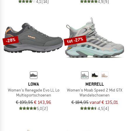
4,1
(14)
4,9
(9)
tot -27%
-28%
LOWA
MERRELL
Women's Renegade Evo LL Lo
Women's Moab Speed 2 Mid GTX
Multisportschoenen
Wandelschoenen
€ 199,95
€ 143,96
€ 184,95
vanaf € 135,01
5,0
(2)
4,5
(4)