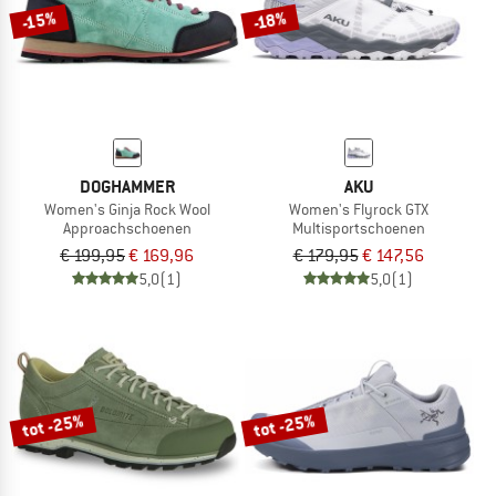
-15%
-18%
DOGHAMMER
AKU
Women's Ginja Rock Wool
Women's Flyrock GTX
Approachschoenen
Multisportschoenen
€ 199,95
€ 169,96
€ 179,95
€ 147,56
5,0
(1)
5,0
(1)
tot -25%
tot -25%