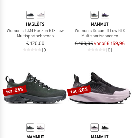
HAGLÖFS
MAMMUT
Women's L.I.M Horizon GTX Low
Women's Ducan III Low GTX
Multisportschoenen
Multisportschoenen
€ 170,00
€ 199,95
vanaf € 159,96
(0)
(0)
tot -25%
tot -20%
MAMMUT
MAMMUT