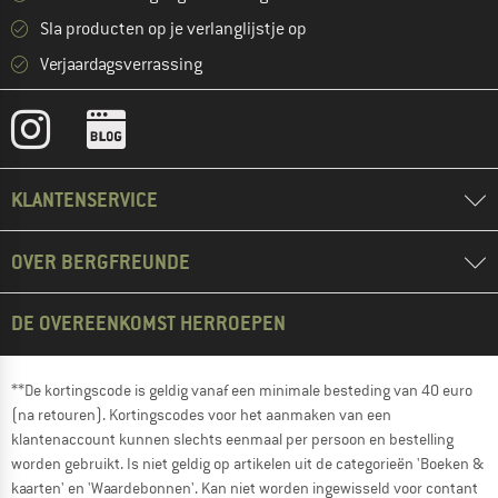
Sla producten op je verlanglijstje op
Verjaardagsverrassing
KLANTENSERVICE
OVER BERGFREUNDE
DE OVEREENKOMST HERROEPEN
**De kortingscode is geldig vanaf een minimale besteding van 40 euro
(na retouren). Kortingscodes voor het aanmaken van een
klantenaccount kunnen slechts eenmaal per persoon en bestelling
worden gebruikt. Is niet geldig op artikelen uit de categorieën 'Boeken &
kaarten' en 'Waardebonnen'. Kan niet worden ingewisseld voor contant