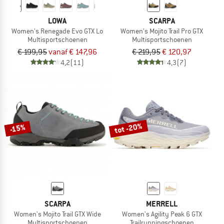
LOWA
SCARPA
Women's Renegade Evo GTX Lo
Women's Mojito Trail Pro GTX
Multisportschoenen
Multisportschoenen
€ 199,95
vanaf € 147,96
€ 219,95
€ 120,97
4,2
(11)
4,3
(7)
tot -20%
-15%
SCARPA
MERRELL
Women's Mojito Trail GTX Wide
Women's Agility Peak 6 GTX
Multisportschoenen
Trailrunningschoenen