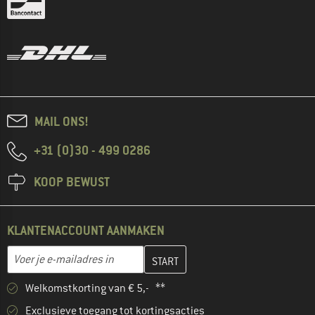
MAIL ONS!
+31 (0)30 - 499 0286
KOOP BEWUST
KLANTENACCOUNT AANMAKEN
Vul je e-mailadres hier in en maak in de volgende stap je klanten
E-mailadres
Welkomstkorting van € 5,- **
Exclusieve toegang tot kortingsacties