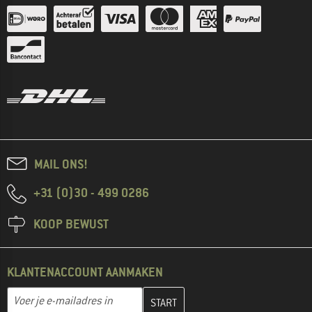
MAIL ONS!
+31 (0)30 - 499 0286
KOOP BEWUST
KLANTENACCOUNT AANMAKEN
Vul je e-mailadres hier in en maak in de volgende stap je klanten
E-mailadres