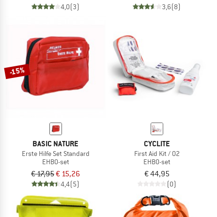
4,0
(3)
3,6
(8)
-15%
BASIC NATURE
CYCLITE
Erste Hilfe Set Standard
First Aid Kit / 02
EHBO-set
EHBO-set
€ 17,95
€ 15,26
€ 44,95
4,4
(5)
(0)