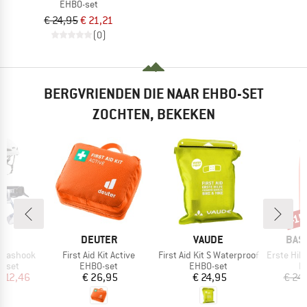
EHBO-set
€ 24,95
€ 21,21
(0)
BERGVRIENDEN DIE NAAR EHBO-SET
ZOCHTEN, BEKEKEN
-1
Kort
K
MERK
MERK
MER
L
DEUTER
VAUDE
BAS
Artikel
Artikel
Artikel
a Eashook
First Aid Kit Active
First Aid Kit S Waterproof
Erste Hilfe Set 
roep
Productgroep
Productgroep
P
igset
EHBO-set
EHBO-set
E
ijs
rlaagde prijs
Prijs
Prijs
 212,46
€ 26,95
€ 24,95
€ 24