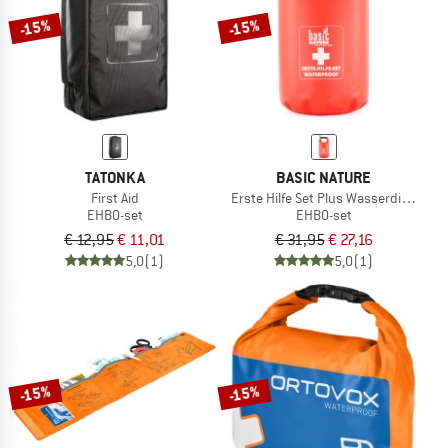
-15%
-15%
TATONKA
BASIC NATURE
First Aid
Erste Hilfe Set Plus Wasserdicht
EHBO-set
EHBO-set
€ 12,95
€ 11,01
€ 31,95
€ 27,16
5,0
(1)
5,0
(1)
-15%
-15%