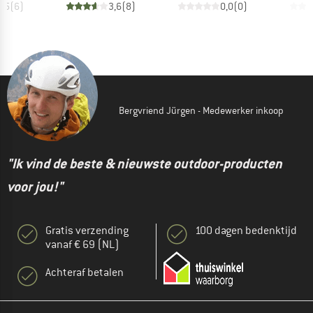
4,5
(
6
)
3,6
(
8
)
0,0
(
0
)
Bergvriend Jürgen - Medewerker inkoop
"Ik vind de beste & nieuwste outdoor-producten
voor jou!"
Gratis verzending
100 dagen bedenktijd
vanaf € 69 (NL)
Achteraf betalen