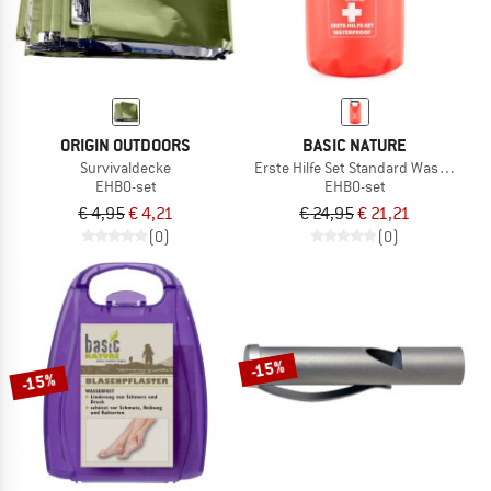
ORIGIN OUTDOORS
BASIC NATURE
Survivaldecke
Erste Hilfe Set Standard Wasserdich
EHBO-set
EHBO-set
€ 4,95
€ 4,21
€ 24,95
€ 21,21
(0)
(0)
-15%
-15%