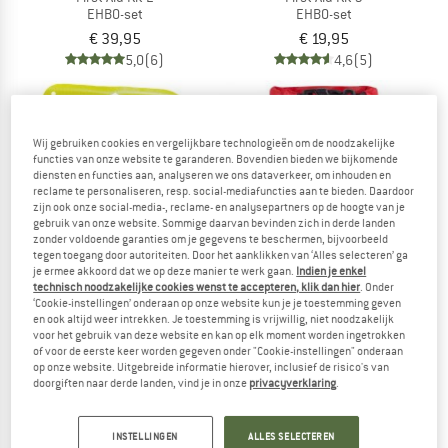
EHBO-set
EHBO-set
€ 39,95
€ 19,95
5,0
(6)
4,6
(5)
Wij gebruiken cookies en vergelijkbare technologieën om de noodzakelijke
functies van onze website te garanderen. Bovendien bieden we bijkomende
diensten en functies aan, analyseren we ons dataverkeer, om inhouden en
reclame te personaliseren, resp. social-mediafuncties aan te bieden. Daardoor
zijn ook onze social-media-, reclame- en analysepartners op de hoogte van je
gebruik van onze website. Sommige daarvan bevinden zich in derde landen
zonder voldoende garanties om je gegevens te beschermen, bijvoorbeeld
tegen toegang door autoriteiten. Door het aanklikken van ‘Alles selecteren’ ga
je ermee akkoord dat we op deze manier te werk gaan.
Indien je enkel
technisch noodzakelijke cookies wenst te accepteren, klik dan hier
. Onder
‘Cookie-instellingen’ onderaan op onze website kun je je toestemming geven
en ook altijd weer intrekken. Je toestemming is vrijwillig, niet noodzakelijk
voor het gebruik van deze website en kan op elk moment worden ingetrokken
VAUDE
MAMMUT
of voor de eerste keer worden gegeven onder "Cookie-instellingen" onderaan
First Aid Kit M Waterproof
First Aid Kit Light
op onze website. Uitgebreide informatie hierover, inclusief de risico's van
EHBO-set
EHBO-set
doorgiften naar derde landen, vind je in onze
privacyverklaring
.
€ 34,95
€ 34,95
4,5
(2)
5,0
(11)
INSTELLINGEN
ALLES SELECTEREN