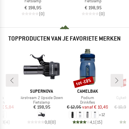
Fietslamp
Fietslamp
€ 198,95
€ 198,95
(0)
(0)
TOPPRODUCTEN VAN JE FAVORIETE MERKEN
tot -19%
-8
Korting
Kort
K
MERK
MERK
E
SUPERNOVA
CAMELBAK
Artikel
Artikel
Artikel
en
Airstream 2 Upside Down
Podium
Cykelfla
groep
Productgroep
Productgroep
P
don
Fietslamp
Drinkfles
D
ijs
rlaagde prijs
Prijs
Prijs
Verlaagde prijs
f
€ 5,84
€ 198,95
€ 12,95
vanaf
€ 10,49
€ 10,95
+
12
4,8
(
4
)
0,0
(
0
)
4,1
(
15
)