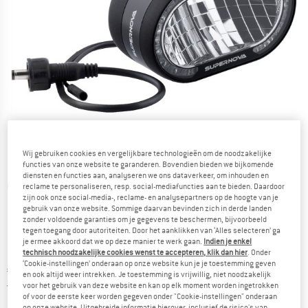
Wij gebruiken cookies en vergelijkbare technologieën om de noodzakelijke
functies van onze website te garanderen. Bovendien bieden we bijkomende
diensten en functies aan, analyseren we ons dataverkeer, om inhouden en
Gedetailleerde foto's
reclame te personaliseren, resp. social-mediafuncties aan te bieden. Daardoor
zijn ook onze social-media-, reclame- en analysepartners op de hoogte van je
gebruik van onze website. Sommige daarvan bevinden zich in derde landen
zonder voldoende garanties om je gegevens te beschermen, bijvoorbeeld
tegen toegang door autoriteiten. Door het aanklikken van ‘Alles selecteren’ ga
je ermee akkoord dat we op deze manier te werk gaan.
Indien je enkel
technisch noodzakelijke cookies wenst te accepteren, klik dan hier
. Onder
‘Cookie-instellingen’ onderaan op onze website kun je je toestemming geven
Prijs:
€
898,95
incl. BTW
en ook altijd weer intrekken. Je toestemming is vrijwillig, niet noodzakelijk
Nederland. Informatie over de verzend
Gratis verzending
(NL)
voor het gebruik van deze website en kan op elk moment worden ingetrokken
of voor de eerste keer worden gegeven onder "Cookie-instellingen" onderaan
op onze website. Uitgebreide informatie hierover, inclusief de risico's van