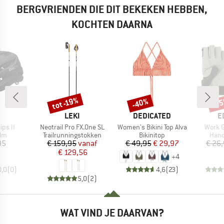
BERGVRIENDEN DIE DIT BEKEKEN HEBBEN,
KOCHTEN DAARNA
tot -19%
-40%
-2
Korting
Korting
Kort
K
MERK
MERK
M
LEKI
DEDICATED
E
Artikel
Artikel
Artikel
ips II
Neotrail Pro FX.One SL
Women's Bikini Top Alva
Work G
tgroep
Productgroep
Productgroep
Prod
elm
Trailrunningstokken
Bikinitop
Han
ijs
Prijs
Verlaagde prijs
Prijs
Verlaagde prijs
95
€ 159,95
vanaf
€ 49,95
€ 29,97
€ 26
€ 129,56
+
4
0,0
(
0
)
4,6
(
23
)
5,0
(
2
)
WAT VIND JE DAARVAN?