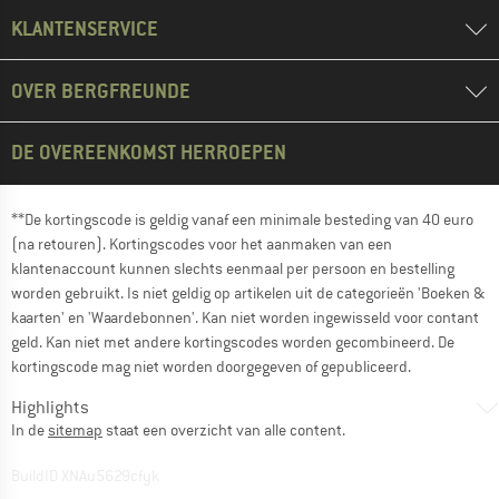
KLANTENSERVICE
OVER BERGFREUNDE
DE OVEREENKOMST HERROEPEN
**De kortingscode is geldig vanaf een minimale besteding van 40 euro
(na retouren). Kortingscodes voor het aanmaken van een
klantenaccount kunnen slechts eenmaal per persoon en bestelling
worden gebruikt. Is niet geldig op artikelen uit de categorieën 'Boeken &
kaarten' en 'Waardebonnen'. Kan niet worden ingewisseld voor contant
geld. Kan niet met andere kortingscodes worden gecombineerd. De
kortingscode mag niet worden doorgegeven of gepubliceerd.
Highlights
In de
sitemap
staat een overzicht van alle content.
BuildID XNAu5629cfyk