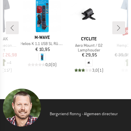
%
tot
Kort
MERK
M-WAVE
MERK
PEAK
CYCLITE
Artikel
Helios K 1.1 USB SL Rücklicht
Artikel
Artikel
 II T-Shirt
Aero Mount / 02
Hemp30 
Prijs
€ 10,95
groep
Productgroep
irt
Lamphouder
ijs
rlaagde prijs
Prijs
f
€ 26,98
€ 29,95
€ 39,95
+
4
0,0
(
0
)
,5
(
117
)
3,0
(
1
)
Bergvriend Ronny - Algemeen directeur