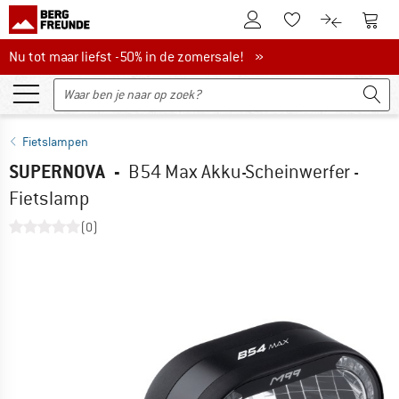
De klantenaccount
Naar
Naar de verlanglijs
Naar de pro
Nu tot maar liefst -50% in de zomersale!
Nu tot maar liefst -50% in de zomersale! »
Fietslampen
SUPERNOVA
-
B54 Max Akku-Scheinwerfer -
Fietslamp
(0)