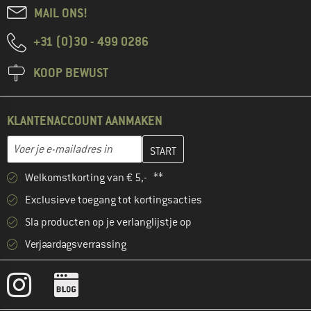
MAIL ONS!
+31 (0)30 - 499 0286
KOOP BEWUST
KLANTENACCOUNT AANMAKEN
Vul je e-mailadres hier in en maak in de volgende stap je klanten
E-mailadres
Welkomstkorting van € 5,- **
Exclusieve toegang tot kortingsacties
Sla producten op je verlanglijstje op
Verjaardagsverrassing