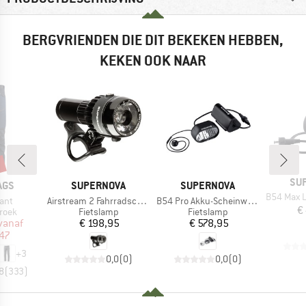
BERGVRIENDEN DIE DIT BEKEKEN HEBBEN,
KEKEN OOK NAAR
%
ME
SU
MERK
MERK
AGS
SUPERNOVA
SUPERNOVA
Artikel
B54 Max Lamp
Artikel
Artikel
ant
Airstream 2 Fahrradscheinwerfer
B54 Pro Akku-Scheinwerfer Set
€
roep
Productgroep
Productgroep
roek
Fietslamp
Fietslamp
ijs
rlaagde prijs
Prijs
Prijs
vanaf
€ 198,95
€ 578,95
47
+
3
0,0
(
0
)
0,0
(
0
)
8
(
333
)