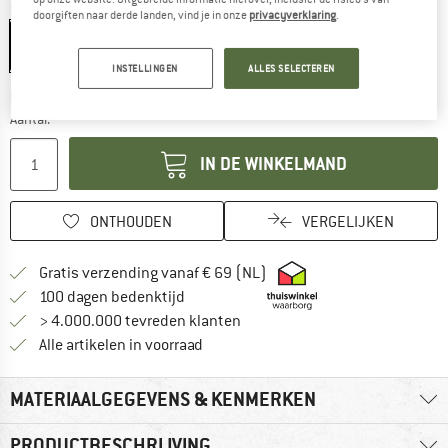
Kleur:
Black
doorgiften naar derde landen, vind je in onze
privacyverklaring
.
INSTELLINGEN
ALLES SELECTEREN
De link wordt geopend in een infovak en bevat le
Levertijd: 3-5 werkdagen
Aantal:
IN DE WINKELMAND
ONTHOUDEN
VERGELIJKEN
Vind hier de verzendinform
Gratis verzending vanaf € 69 (NL)
Vind de betalingsinformatie hier! Opent
100 dagen bedenktijd
> 4.000.000 tevreden klanten
Alle artikelen in voorraad
MATERIAALGEGEVENS & KENMERKEN
PRODUCTBESCHRIJVING