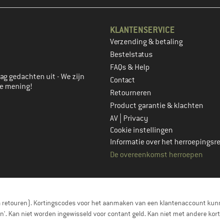
KLANTENSERVICE
Verzending & betaling
account aan
Bestelstatus
FAQs & Help
ag gedachten uit - We zijn
Contact
je mening!
Retourneren
Product garantie & klachten
|
AV
Privacy
Cookie instellingen
Informatie over het herroepingsr
De overeenkomst herroepen
a retouren). Kortingscodes voor het aanmaken van een klantenaccount kunn
nen'. Kan niet worden ingewisseld voor contant geld. Kan niet met andere 