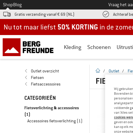
Naar
Shop
Blog
Vraag het a
Gratis verzending vanaf € 69 (NL)
Achteraf b
Nu tot maar liefst -50% in de zomersale!
Kleding
Schoenen
Uitrust
Startpagina
Outlet overzicht
/
Outlet
/
Fi
Fietsen
FIETSVERL
Fietsaccessoires
Wij gebruike
Bovendien bi
CATEGORIEËN
personalisere
analysepartn
Fietsverlichting & accessoires
voldoende ga
van ‘Alles se
(1)
cookies wenst
Accessoires fietsverlichting
(1)
geven en ook 
kan op elk m
onze website.