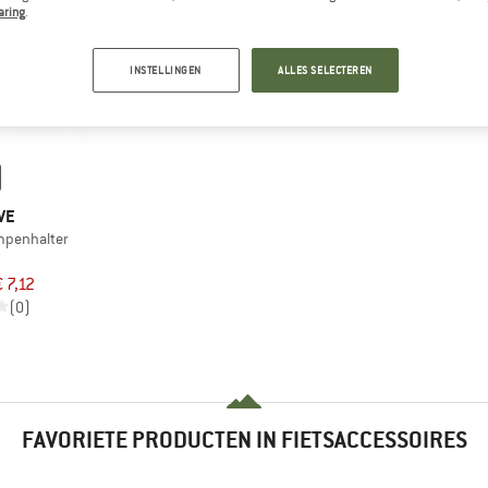
aring
.
INSTELLINGEN
ALLES SELECTEREN
VE
mpenhalter
€ 7,12
(0)
FAVORIETE PRODUCTEN IN FIETSACCESSOIRES