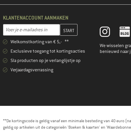
KLANTENACCOUNT AANMAKEN
Vul je e-mailadres hier in en maak in de volgende stap je klanten
E-mailadres
Welkomstkorting van € 5,- **
We wisselen gra
Exclusieve toegang tot kortingsacties
benieuwd naar 
Sla producten op je verlanglijstje op
Verjaardagsverrassing
**De kortingscode is geldig vanaf een minimale besteding van 40 euro (n
geldig op artikelen uit de categorieën 'Boeken & kaarten' en 'Waardebon