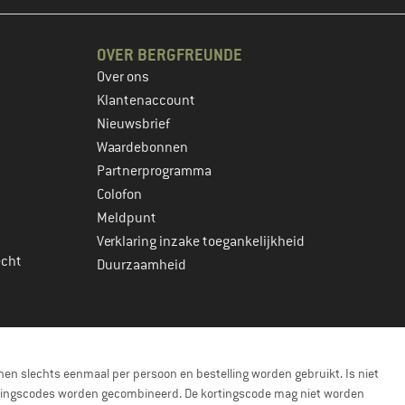
OVER BERGFREUNDE
Over ons
Klantenaccount
Nieuwsbrief
Waardebonnen
Partnerprogramma
Colofon
Meldpunt
Verklaring inzake toegankelijkheid
echt
Duurzaamheid
en slechts eenmaal per persoon en bestelling worden gebruikt. Is niet
kortingscodes worden gecombineerd. De kortingscode mag niet worden