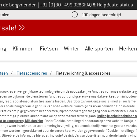
Bel ons op
an de bergvrienden
|
+31 (0)30 - 499 0286
FAQ & Help
Bestelstatus
vind de betalingsinformatie hier! Opent in een infovak
Vind de b
etalen
100 dagen bedenktijd
ing
Klimmen
Fietsen
Winter
Alle sporten
Merken
etsen
/
Fietsaccessoires
/
Fietsverlichting & accessoires
ICHTING & ACCESSOIRES SALE
(1)
n cookies en vergelijkbare technologieën om de noodzakelijke functies van onze website te 
eden we bijkomende diensten en functies aan, analyseren we ons dataverkeer, om inhouden 
n, resp. social-mediafuncties aan te bieden. Daardoor zijn ook onze social-media-, reclame-
ers op de hoogte van je gebruik van onze website. Sommige daarvan bevinden zich in derde 
ranties om je gegevens te beschermen, bijvoorbeeld tegen toegang door autoriteiten. Door h
lecteren’ ga je ermee akkoord dat we op deze manier te werk gaan.
Indien je enkel technisch 
 te accepteren, klik dan hier
. Onder ‘Cookie-instellingen’ onderaan op onze website kun je 
altijd weer intrekken. Je toestemming is vrijwillig, niet noodzakelijk voor het gebruik van d
oment worden ingetrokken of voor de eerste keer worden gegeven onder "Cookie-instellingen
 Uitgebreide informatie hierover, inclusief de risico's van doorgiften naar derde landen, vind 