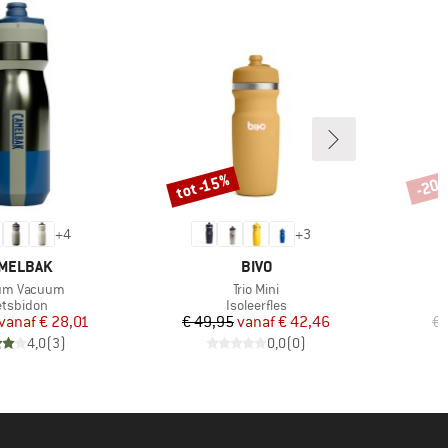
tot -15%
-20
Korting
Korti
+
4
+
3
RK
MERK
MELBAK
BIVO
l
Artikel
um Vacuum
Trio Mini
oductgroep
Productgroep
etsbidon
Isoleerfles
Prijs
Verlaagde prijs
Prijs
Verlaagde prijs
vanaf
€ 28,01
€ 49,95
vanaf
€ 42,46
€ 
4,0
(
3
)
0,0
(
0
)