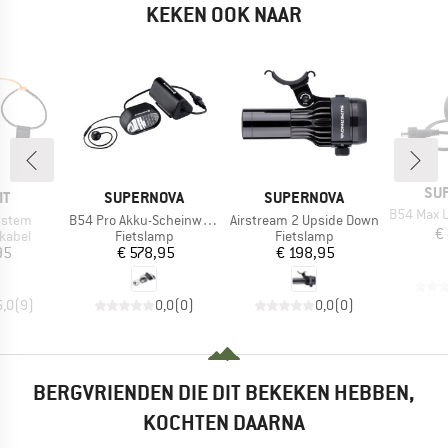
KEKEN OOK NAAR
ME
SU
MERK
MERK
IT
SUPERNOVA
SUPERNOVA
Artikel
B54 Max Lamp
Artikel
Artikel
ystem
B54 Pro Akku-Scheinwerfer Set
Airstream 2 Upside Down
€
oep
Productgroep
Productgroep
kabel
Fietslamp
Fietslamp
ijs
Prijs
Prijs
95
€ 578,95
€ 198,95
5,0
(
9
)
0,0
(
0
)
0,0
(
0
)
BERGVRIENDEN DIE DIT BEKEKEN HEBBEN,
KOCHTEN DAARNA