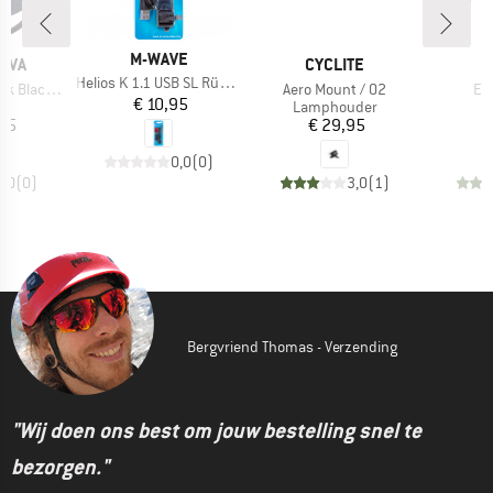
MERK
M-WAVE
MERK
M
OVA
CYCLITE
D
Artikel
Helios K 1.1 USB SL Rücklicht
Artikel
Art
ck Edition
Aero Mount / 02
En
Prijs
€ 10,95
uctgroep
Productgroep
P
Lamphouder
F
ijs
Prijs
,95
€ 29,95
€
0,0
(
0
)
0,0
(
0
)
3,0
(
1
)
Bergvriend Thomas - Verzending
"Wij doen ons best om jouw bestelling snel te
bezorgen."