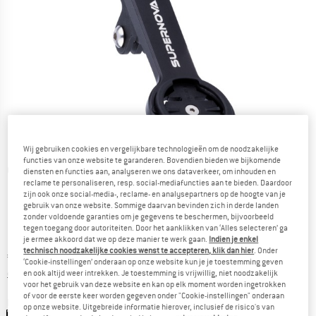
Wij gebruiken cookies en vergelijkbare technologieën om de noodzakelijke
functies van onze website te garanderen. Bovendien bieden we bijkomende
Gedetailleerde foto's
diensten en functies aan, analyseren we ons dataverkeer, om inhouden en
reclame te personaliseren, resp. social-mediafuncties aan te bieden. Daardoor
zijn ook onze social-media-, reclame- en analysepartners op de hoogte van je
gebruik van onze website. Sommige daarvan bevinden zich in derde landen
zonder voldoende garanties om je gegevens te beschermen, bijvoorbeeld
tegen toegang door autoriteiten. Door het aanklikken van ‘Alles selecteren’ ga
je ermee akkoord dat we op deze manier te werk gaan.
Indien je enkel
technisch noodzakelijke cookies wenst te accepteren, klik dan hier
. Onder
Prijs:
€
49,95
incl. BTW
‘Cookie-instellingen’ onderaan op onze website kun je je toestemming geven
Informatie over de verzendkosten. Opent in een infov
excl. Verzendkosten
en ook altijd weer intrekken. Je toestemming is vrijwillig, niet noodzakelijk
voor het gebruik van deze website en kan op elk moment worden ingetrokken
of voor de eerste keer worden gegeven onder "Cookie-instellingen" onderaan
Kleur:
Black
op onze website. Uitgebreide informatie hierover, inclusief de risico's van