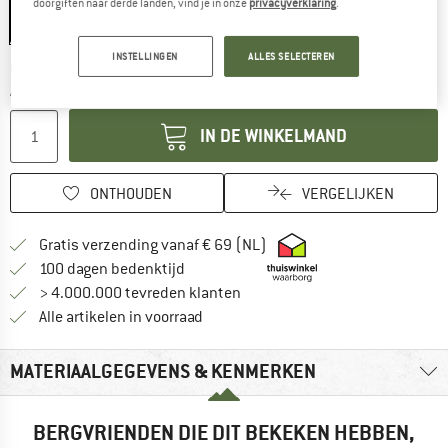
doorgiften naar derde landen, vind je in onze
privacyverklaring
.
INSTELLINGEN
ALLES SELECTEREN
De link wordt geopend in een infovak en bevat le
Levertijd: 3-5 werkdagen
Aantal:
IN DE WINKELMAND
ONTHOUDEN
VERGELIJKEN
Vind hier de verzendinform
Gratis verzending vanaf € 69 (NL)
Vind de betalingsinformatie hier! Opent
100 dagen bedenktijd
> 4.000.000 tevreden klanten
Alle artikelen in voorraad
MATERIAALGEGEVENS & KENMERKEN
BERGVRIENDEN DIE DIT BEKEKEN HEBBEN,