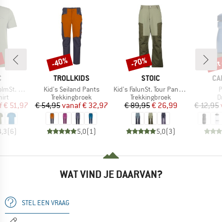
%
tot
-40%
-70%
Korting
Korting
Kort
K
MERK
MERK
ME
C
TROLLKIDS
STOIC
CA
Artikel
Artikel
A
t Mountain II
Kid's Seiland Pants
Kid's FalunSt. Tour Pants Light
groep
Productgroep
Productgroep
P
irt
Trekkingbroek
Trekkingbroek
D
ijs
rlaagde prijs
Prijs
Verlaagde prijs
Prijs
Verlaagde prijs
f
€ 51,97
€ 54,95
vanaf
€ 32,97
€ 89,95
€ 26,99
€ 12,95
4,3
(
6
)
5,0
(
1
)
5,0
(
3
)
WAT VIND JE DAARVAN?
STEL EEN VRAAG