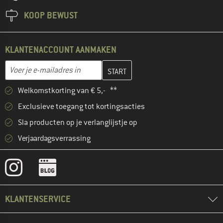
KOOP BEWUST
KLANTENACCOUNT AANMAKEN
Vul je e-mailadres hier in en maak in de volgende stap je klanten
E-mailadres
Welkomstkorting van € 5,- **
Exclusieve toegang tot kortingsacties
Sla producten op je verlanglijstje op
Verjaardagsverrassing
KLANTENSERVICE