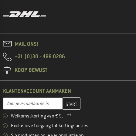
MAIL ONS!
+31 (0)30 - 499 0286
KOOP BEWUST
KLANTENACCOUNT AANMAKEN
Vul je e-mailadres hier in en maak in de volgende stap je klanten
E-mailadres
Welkomstkorting van € 5,- **
Exclusieve toegang tot kortingsacties
Sla producten op je verlanglijstje op