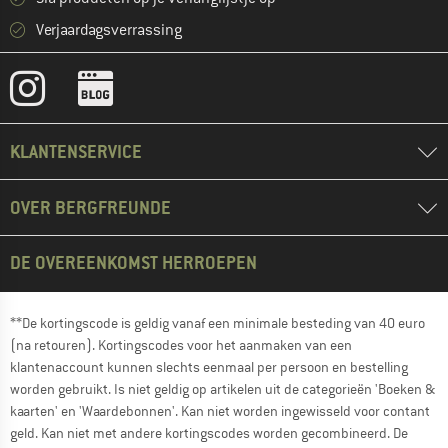
Verjaardagsverrassing
KLANTENSERVICE
OVER BERGFREUNDE
DE OVEREENKOMST HERROEPEN
**De kortingscode is geldig vanaf een minimale besteding van 40 euro
(na retouren). Kortingscodes voor het aanmaken van een
klantenaccount kunnen slechts eenmaal per persoon en bestelling
worden gebruikt. Is niet geldig op artikelen uit de categorieën 'Boeken &
kaarten' en 'Waardebonnen'. Kan niet worden ingewisseld voor contant
geld. Kan niet met andere kortingscodes worden gecombineerd. De