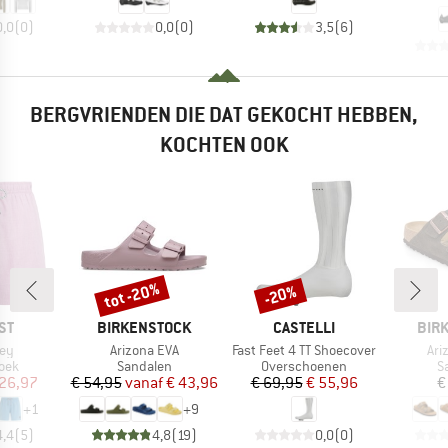
0,0
(
0
)
0,0
(
0
)
3,5
(
6
)
BERGVRIENDEN DIE DAT GEKOCHT HEBBEN,
KOCHTEN OOK
tot -20%
-20%
Korting
Korting
MERK
MERK
MER
ST
BIRKENSTOCK
CASTELLI
BIR
Artikel
Artikel
Arti
ey
Arizona EVA
Fast Feet 4 TT Shoecover
Ari
groep
Productgroep
Productgroep
P
oek
Sandalen
Overschoenen
S
ijs
rlaagde prijs
Prijs
Verlaagde prijs
Prijs
Verlaagde prijs
 26,97
€ 54,95
vanaf
€ 43,96
€ 69,95
€ 55,96
€
+
1
+
9
4,4
(
5
)
4,8
(
19
)
0,0
(
0
)