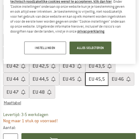
Kleur:
Black
technisch noodzakelijke cookies wenst te accepteren, klik dan hier
. Onder
‘Cookie-instellingen’ onderaan op onze website kun je je toestemming geven
en ook altijd weer intrekken. Je toestemming is vrijwillig, niet noodzakelijk
voor het gebruik van deze website en kan op elk moment worden ingetrokken
of voor de eerste keer worden gegeven onder "Cookie-instellingen" onderaan
-24%
-24%
op onze website. Uitgebreide informatie hierover, inclusief de risico's van
Maat: EU
45,5
doorgiften naar derde landen, vind je in onze
privacyverklaring
.
EU
37
EU
38
EU
39
EU
39,5
INSTELLINGEN
ALLES SELECTEREN
EU
40
EU
40,5
EU
41
EU
41,5
EU
42
EU
42,5
EU
43
EU
43,5
EU
44
EU
44,5
EU
45
EU
45,5
EU
46
EU
47
EU
48
Maattabel
De link wordt geopend in een infovak en bevat le
Levertijd: 3-5 werkdagen
Nog maar 1 stuk op voorraad!
Aantal: