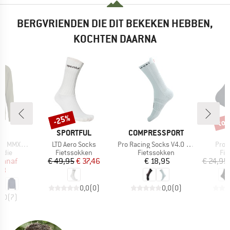
BERGVRIENDEN DIE DIT BEKEKEN HEBBEN,
KOCHTEN DAARNA
%
tot
-25%
Korting
Kort
K
MERK
MERK
C
SPORTFUL
COMPRESSPORT
Artikel
Artikel
Artik
sberg Hoody
LTD Aero Socks
Pro Racing Socks V4.0 Bike
Pro 
roep
Productgroep
Productgroep
Pro
odie
Fietssokken
Fietssokken
Fie
ijs
rlaagde prijs
Prijs
Verlaagde prijs
Prijs
vanaf
€ 49,95
€ 37,46
€ 18,95
€ 24,95
98
0,0
(
0
)
0,0
(
0
)
5,0
(
7
)