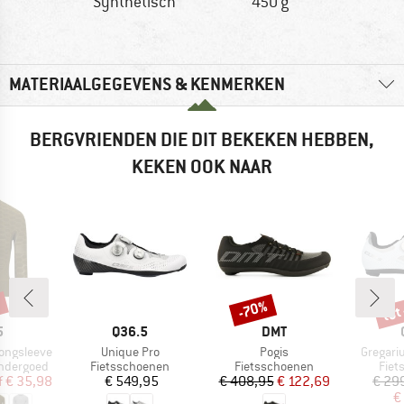
Synthetisch
450 g
MATERIAALGEGEVENS & KENMERKEN
BERGVRIENDEN DIE DIT BEKEKEN HEBBEN,
KEKEN OOK NAAR
%
tot
-70%
Korting
Kort
K
MERK
MERK
5
Q36.5
DMT
Artikel
Artikel
Artikel
ongsleeve
Unique Pro
Pogis
Gregari
Productgroep
Productgroep
Prod
ondergoed
Fietsschoenen
Fietsschoenen
Fiet
ijs
rlaagde prijs
Prijs
Prijs
Verlaagde prijs
f
€ 35,98
€ 549,95
€ 408,95
€ 122,69
€ 29
€