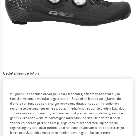
Gedetailleerde foto's
Wij gebruiken cookies en vergelijkbare technologieën om de noodzakelijke
functies van onze website te garanderen. Bovendien bieden we bijkomende
diensten en functies aan, analyseren we ons dataverkeer, om inhouden en
reclame te personaliseren, resp. social-mediafuncties aan te bieden. Daardoor
Oorspronkelijke prijs :
Prijs:
€
549,95
zijn ook onze social-media-, reclame- en analysepartners op de hoogte van je
€
417,96
incl. BTW
gebruik van onze website. Sommige daarvan bevinden zich in derde landen
zonder voldoende garanties om je gegevens te beschermen, bijvoorbeeld
Nederland. Informatie over de verzend
Gratis verzending
(NL)
tegen toegang door autoriteiten. Door het aanklikken van ‘Alles selecteren’ ga
je ermee akkoord dat we op deze manier te werk gaan.
Indien je enkel