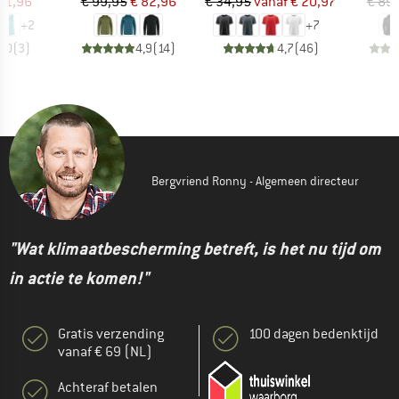
ijs
rlaagde prijs
Prijs
Verlaagde prijs
Prijs
Verlaagde prijs
11,96
€ 99,95
€ 82,96
€ 34,95
vanaf
€ 20,97
€ 89
+
2
+
7
5,0
(
3
)
4,9
(
14
)
4,7
(
46
)
Bergvriend Ronny - Algemeen directeur
"Wat klimaatbescherming betreft, is het nu tijd om
in actie te komen!"
Gratis verzending
100 dagen bedenktijd
vanaf € 69 (NL)
Achteraf betalen