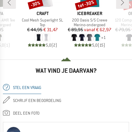
tot -30%
tot
-30%
Korting
Korting
Kort
MERK
MERK
M
WA
CRAFT
ICEBREAKER
O
Artikel
Artikel
Artikel
m AMR Tee
Cool Mesh Superlight SL
200 Oasis S/S Crewe
120 Comp Lig
ep
Productgroep
Productgroep
Produ
ergoed
Top
Merino-ondergoed
Merin
ijs
Prijs
Verlaagde prijs
Prijs
Verlaagde prijs
95
€ 44,95
€ 31,47
€ 89,95
vanaf
€ 62,97
€ 79,95
+
1
5,0
(
1
)
5,0
(
2
)
5,0
(
15
)
WAT VIND JE DAARVAN?
STEL EEN VRAAG
SCHRIJF EEN BEOORDELING
DEEL EEN FOTO