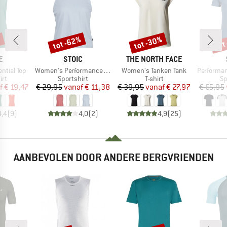
%
tot -62%
tot -30%
tot
Korting
Korting
Kort
MERK
MERK
E
STOIC
THE NORTH FACE
Artikel
Artikel
Artikel
ntial Top
Women's PerformanceMerino BorgholmSt. Tank
Women's Tanken Tank
Performance
tgroep
Productgroep
Productgroep
Pr
irt
Sportshirt
T-shirt
Sp
ijs
rlaagde prijs
Prijs
Verlaagde prijs
Prijs
Verlaagde prijs
f
€ 19,47
€ 29,95
vanaf
€ 11,38
€ 39,95
vanaf
€ 27,97
€ 65,95
4,4
(
9
)
4,0
(
2
)
4,9
(
25
)
AANBEVOLEN DOOR ANDERE BERGVRIENDEN