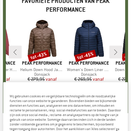
FAVORIETE PRODUCTEN VAN PEAK
PERFORMANCE
%
tot -43%
tot -45%
-3
Korting
Korting
Kort
ORMANCE
MERK
PEAK PERFORMANCE
MERK
PEAK PERFORMANCE
MERK
PEAK P
pe Jacket
Artikel
Helium Down Hood Jacket
Artikel
Women's Down Liner Hood Jacket
Artikel
Down Lin
tgroep
ck
Productgroep
Donsjack
Productgroep
Donsjack
P
D
ijs
rlaagde prijs
vanaf
€ 279,95
Prijs
Verlaagde prijs
vanaf
€ 269,95
Prijs
Verlaagde prijs
vanaf
€ 279
,96
€ 159,57
€ 148,47
+
3
Wij gebruiken cookies en vergelijkbare technologieën om de noodzakelijke
0,0
(
0
)
5,0
(
4
)
4,9
(
11
)
functies van onze website te garanderen. Bovendien bieden we bijkomende
diensten en functies aan, analyseren we ons dataverkeer, om inhouden en
reclame te personaliseren, resp. social-mediafuncties aan te bieden. Daardoor
zijn ook onze social-media-, reclame- en analysepartners op de hoogte van je
gebruik van onze website. Sommige daarvan bevinden zich in derde landen
zonder voldoende garanties om je gegevens te beschermen, bijvoorbeeld
PEAK PERFORMANCE
-
Women's Track Tee -
tegen toegang door autoriteiten. Door het aanklikken van ‘Alles selecteren’ ga