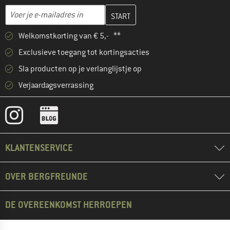
Vul je e-mailadres hier in en maak in de volgende stap je klanten
E-mailadres
Welkomstkorting van € 5,- **
Exclusieve toegang tot kortingsacties
Sla producten op je verlanglijstje op
Verjaardagsverrassing
KLANTENSERVICE
OVER BERGFREUNDE
DE OVEREENKOMST HERROEPEN