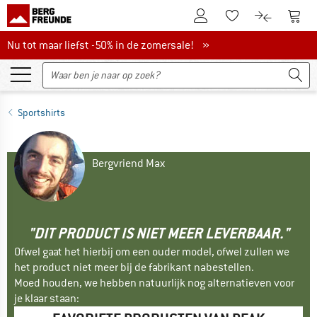
De klantenaccount
Naar
Naar de verlanglijs
Naar de pro
Nu tot maar liefst -50% in de zomersale!
Nu tot maar liefst -50% in de zomersale! »
Sportshirts
Bergvriend Max
"DIT PRODUCT IS NIET MEER LEVERBAAR."
Ofwel gaat het hierbij om een ouder model, ofwel zullen we
het product niet meer bij de fabrikant nabestellen.
Moed houden, we hebben natuurlijk nog alternatieven voor
je klaar staan: