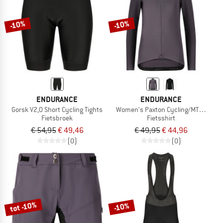
-10%
-10%
ENDURANCE
ENDURANCE
Gorsk V2,0 Short Cycling Tights
Women's Paxton Cycling/MTB L/S Je
Fietsbroek
Fietsshirt
€ 54,95
€ 49,46
€ 49,95
€ 44,96
(0)
(0)
tot -10%
-10%