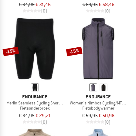
€ 34,95
€ 31,46
€ 64,95
€ 58,46
(0)
(0)
-15%
-15%
ENDURANCE
ENDURANCE
Merlin Seamless Cycling Short Tights
Women's Nimbos Cycling/MTB Lightw
Fietsonderbroek
Fietsbodywarmer
€ 34,95
€ 29,71
€ 59,95
€ 50,96
(0)
(0)