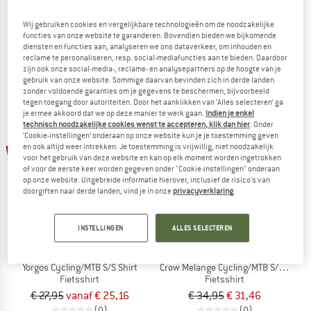
Benal 2-in-1 Cycling/MTB Shorts
Paxton Cycling/MTB S/S Jersey
Fietsbroek
Fietsshirt
Wij gebruiken cookies en vergelijkbare technologieën om de noodzakelijke
functies van onze website te garanderen. Bovendien bieden we bijkomende
€ 69,95
€ 62,96
€ 39,95
vanaf € 35,96
diensten en functies aan, analyseren we ons dataverkeer, om inhouden en
3,3
(3)
2,0
(1)
reclame te personaliseren, resp. social-mediafuncties aan te bieden. Daardoor
zijn ook onze social-media-, reclame- en analysepartners op de hoogte van je
gebruik van onze website. Sommige daarvan bevinden zich in derde landen
zonder voldoende garanties om je gegevens te beschermen, bijvoorbeeld
tegen toegang door autoriteiten. Door het aanklikken van ‘Alles selecteren’ ga
je ermee akkoord dat we op deze manier te werk gaan.
Indien je enkel
technisch noodzakelijke cookies wenst te accepteren, klik dan hier
. Onder
‘Cookie-instellingen’ onderaan op onze website kun je je toestemming geven
tot -10%
-10%
en ook altijd weer intrekken. Je toestemming is vrijwillig, niet noodzakelijk
voor het gebruik van deze website en kan op elk moment worden ingetrokken
of voor de eerste keer worden gegeven onder "Cookie-instellingen" onderaan
op onze website. Uitgebreide informatie hierover, inclusief de risico's van
doorgiften naar derde landen, vind je in onze
privacyverklaring
.
INSTELLINGEN
ALLES SELECTEREN
ENDURANCE
ENDURANCE
Yorgos Cycling/MTB S/S Shirt
Crow Melange Cycling/MTB S/S Shirt
Fietsshirt
Fietsshirt
€ 27,95
vanaf € 25,16
€ 34,95
€ 31,46
(0)
(0)