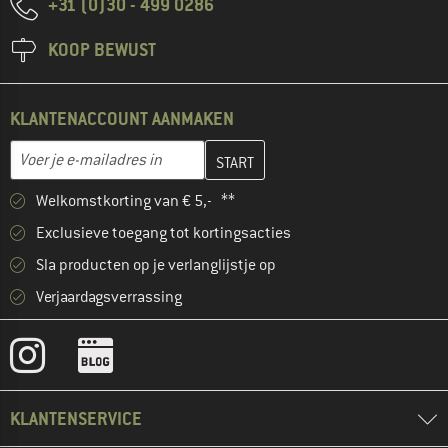
+31 (0)30 - 499 0286
KOOP BEWUST
KLANTENACCOUNT AANMAKEN
Vul je e-mailadres hier in en maak in de volgende stap je klanten
E-mailadres
Welkomstkorting van € 5,- **
Exclusieve toegang tot kortingsacties
Sla producten op je verlanglijstje op
Verjaardagsverrassing
KLANTENSERVICE