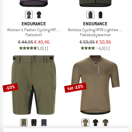
ENDURANCE
ENDURANCE
Women's Paxton Cycling/MTB S/S Jersey
Nimbos Cycling/MTB Lightweight Ves
Fietsshirt
Fietsbodywarmer
€ 44,95
€ 40,46
€ 59,95
€ 50,96
5,0
(1)
4,0
(1)
tot -10%
-10%
ENDURANCE
ENDURANCE