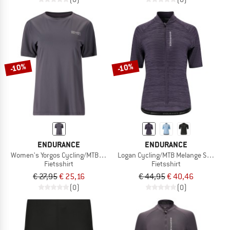
-10%
-10%
ENDURANCE
ENDURANCE
Women's Yorgos Cycling/MTB S/S Shirt
Logan Cycling/MTB Melange S/S Jers
Fietsshirt
Fietsshirt
€ 27,95
€ 25,16
€ 44,95
€ 40,46
(0)
(0)