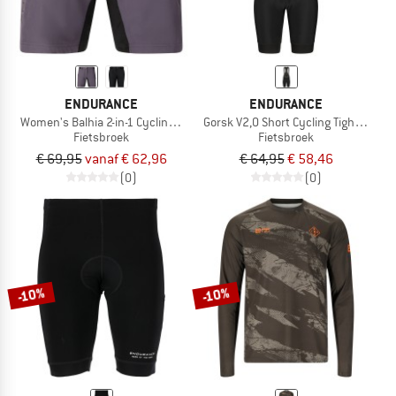
ENDURANCE
ENDURANCE
Women's Balhia 2-in-1 Cycling/MTB Shorts
Gorsk V2,0 Short Cycling Tights with 
Fietsbroek
Fietsbroek
€ 69,95
vanaf € 62,96
€ 64,95
€ 58,46
(0)
(0)
-10%
-10%