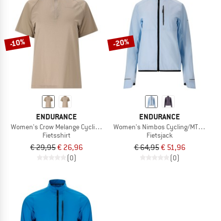
-20%
-10%
ENDURANCE
ENDURANCE
Women's Crow Melange Cycling/MTB S/S Shirt
Women's Nimbos Cycling/MTB Lightw
Fietsshirt
Fietsjack
€ 29,95
€ 26,96
€ 64,95
€ 51,96
(0)
(0)