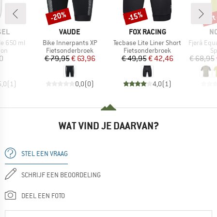
tot
-20%
-15%
Korting
Korting
Kort
MERK
MERK
M
SEL
VAUDE
FOX RACING
N
Artikel
Artikel
Artikel
le 650 ml
Bike Innerpants XP
Tecbase Lite Liner Short
Fjørå Equaliser
groep
Productgroep
Productgroep
Pr
don
Fietsonderbroek
Fietsonderbroek
Sp
ijs
Prijs
Verlaagde prijs
Prijs
Verlaagde prijs
0
€ 79,95
€ 63,96
€ 49,95
€ 42,46
€ 68,95
5,0
(
1
)
0,0
(
0
)
4,0
(
1
)
WAT VIND JE DAARVAN?
STEL EEN VRAAG
SCHRIJF EEN BEOORDELING
DEEL EEN FOTO