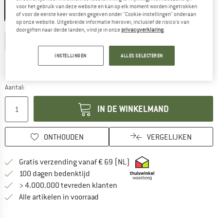
voor het gebruik van deze website en kan op elk moment worden ingetrokken
of voor de eerste keer worden gegeven onder "Cookie-instellingen" onderaan
op onze website. Uitgebreide informatie hierover, inclusief de risico's van
Kies een maat:
doorgiften naar derde landen, vind je in onze
privacyverklaring
.
S
M
L
XL
INSTELLINGEN
ALLES SELECTEREN
Maattabel
De link wordt geopend in een infovak en bevat le
Levertijd: 3-5 werkdagen
Aantal:
IN DE WINKELMAND
ONTHOUDEN
VERGELIJKEN
Vind hier de verzendinform
Gratis verzending vanaf € 69 (NL)
Vind de betalingsinformatie hier! Opent
100 dagen bedenktijd
> 4.000.000 tevreden klanten
Alle artikelen in voorraad