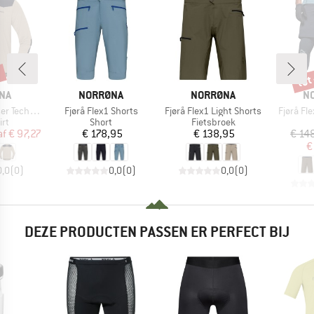
%
tot
Kort
MERK
MERK
M
NA
NORRØNA
NORRØNA
N
Artikel
Artikel
Artikel
Long Sleeve
Fjørå Flex1 Shorts
Fjørå Flex1 Light Shorts
Fjørå Fl
tgroep
Productgroep
Productgroep
irt
Short
Fietsbroek
ijs
rlaagde prijs
Prijs
Prijs
af
€ 97,27
€ 178,95
€ 138,95
€ 14
€
0,0
(
0
)
0,0
(
0
)
0,0
(
0
)
DEZE PRODUCTEN PASSEN ER PERFECT BIJ