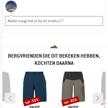
BERGVRIENDEN DIE DIT BEKEKEN HEBBEN,
KOCHTEN DAARNA
tot -35%
tot -35%
-1
Korting
Korting
Kort
MERK
MERK
ME
JA
VAUDE
VAUDE
SC