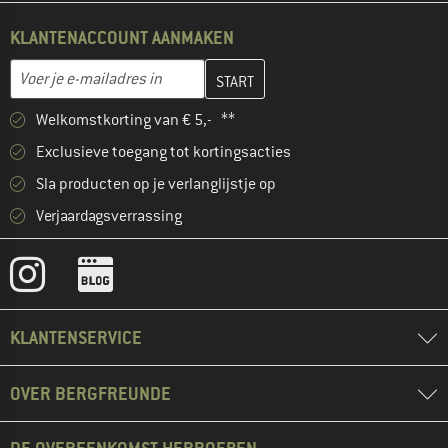
KLANTENACCOUNT AANMAKEN
Vul je e-mailadres hier in en maak in de volgende stap je klanten
E-mailadres
Welkomstkorting van € 5,- **
Exclusieve toegang tot kortingsacties
Sla producten op je verlanglijstje op
Verjaardagsverrassing
KLANTENSERVICE
OVER BERGFREUNDE