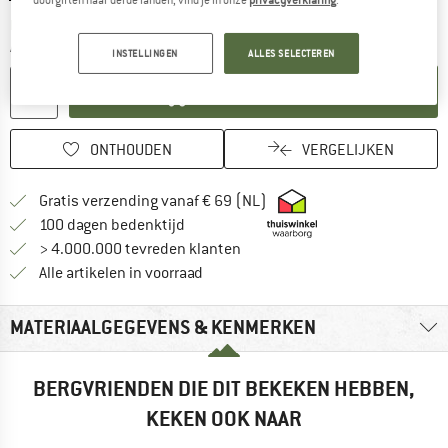
De link wordt geopend in een infovak en bevat le
Levertijd: 3-5 werkdagen
Aantal:
INSTELLINGEN
ALLES SELECTEREN
IN DE WINKELMAND
ONTHOUDEN
VERGELIJKEN
Vind hier de verzendinform
Gratis verzending vanaf € 69 (NL)
Vind de betalingsinformatie hier! Opent
100 dagen bedenktijd
> 4.000.000 tevreden klanten
Alle artikelen in voorraad
MATERIAALGEGEVENS & KENMERKEN
BERGVRIENDEN DIE DIT BEKEKEN HEBBEN,
KEKEN OOK NAAR