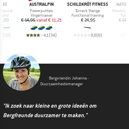
MERK
MERK
MERK
AND
AUSTRIALPIN
SCHILDKRÖT FITNESS
NATUR
Artikel
Artikel
Artikel
ungsstab
Powerputties
Türreck Stange
Wooden Tube 
oep
Productgroep
Productgroep
Prod
oestel
Vingertrainer
Functional training
Train
ijs
Prijs
Verlaagde prijs
Prijs
18,00
€ 14,95
vanaf
€ 11,21
€ 24,95
€ 26
,0
(
10
)
4,1
(
34
)
0,0
(
0
)
Bergvriendin Johanna -
Duurzaamheidsmanager
"Ik zoek naar kleine en grote ideeën om
Bergfreunde duurzamer te maken."