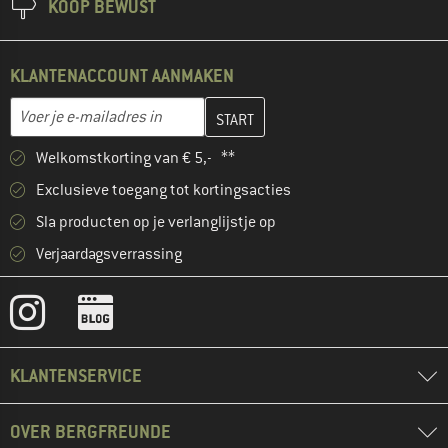
KOOP BEWUST
KLANTENACCOUNT AANMAKEN
Vul je e-mailadres hier in en maak in de volgende stap je klanten
E-mailadres
Welkomstkorting van € 5,- **
Exclusieve toegang tot kortingsacties
Sla producten op je verlanglijstje op
Verjaardagsverrassing
KLANTENSERVICE
OVER BERGFREUNDE