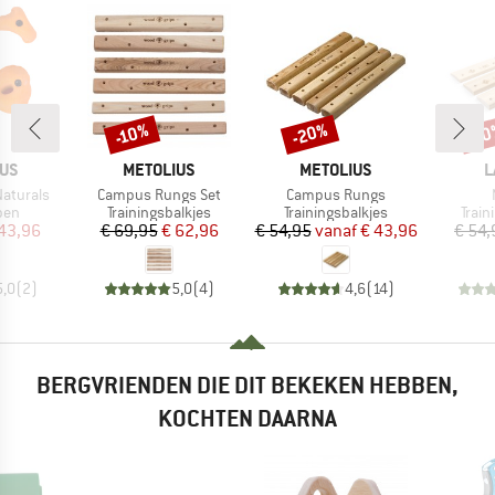
-20%
-10%
-1
Korting
Korting
Kort
MERK
MERK
M
IUS
METOLIUS
METOLIUS
L
Artikel
Artikel
Naturals
Campus Rungs Set
Campus Rungs
groep
Productgroep
Productgroep
Prod
pen
Trainingsbalkjes
Trainingsbalkjes
Trai
ijs
rlaagde prijs
Prijs
Verlaagde prijs
Prijs
Verlaagde prijs
43,96
€ 69,95
€ 62,96
€ 54,95
vanaf
€ 43,96
€ 54,
5,0
(
2
)
5,0
(
4
)
4,6
(
14
)
BERGVRIENDEN DIE DIT BEKEKEN HEBBEN,
KOCHTEN DAARNA