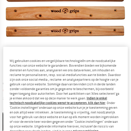
Wij gebruiken cookies en vergelijkbare technologieën om de noodzakelijke
functies van onze website te garanderen. Bovendien bieden we bijkomende
diensten en functies aan, analyseren we ons dataverkeer, om inhouden en
reclame te personaliseren, resp. social-mediafuncties aan te bieden. Daardoor
zijn ook onze social-media-, reclame- en analysepartners op de hoogte van je
Oorspronkelijke prijs :
Prijs:
€
79,95
gebruik van onze website. Sommige daarvan bevinden zich in derde landen
zonder voldoende garanties om je gegevens te beschermen, bijvoorbeeld
€
59,96
incl. BTW
tegen toegang door autoriteiten. Door het aanklikken van ‘Alles selecteren’ ga
Informatie over de verzendkosten. Opent in een infov
excl. Verzendkosten
je ermee akkoord dat we op deze manier te werk gaan.
Indien je enkel
technisch noodzakelijke cookies wenst te accepteren, klik dan hier
. Onder
‘Cookie-instellingen’ onderaan op onze website kun je je toestemming geven
Kleur:
Natural
en ook altijd weer intrekken. Je toestemming is vrijwillig, niet noodzakelijk
voor het gebruik van deze website en kan op elk moment worden ingetrokken
Natural
of voor de eerste keer worden gegeven onder "Cookie-instellingen" onderaan
op onze website. Uitgebreide informatie hierover, inclusief de risico's van
-25%
doorgiften naar derde landen, vind je in onze
privacyverklaring
.