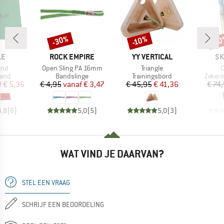
-30%
-10%
-1
Korting
Korting
Kort
MERK
MERK
ME
LE
ROCK EMPIRE
YY VERTICAL
SK
Artikel
Artikel
A
and
Open Sling PA 16mm
Triangle
C
groep
Productgroep
Productgroep
Produ
band
Bandslinge
Trainingsbord
Zekeri
ijs
rlaagde prijs
Prijs
Verlaagde prijs
Prijs
Verlaagde prijs
f
€ 5,36
€ 4,95
vanaf
€ 3,47
€ 45,95
€ 41,36
€ 74
4,8
(
6
)
5,0
(
5
)
5,0
(
3
)
WAT VIND JE DAARVAN?
STEL EEN VRAAG
SCHRIJF EEN BEOORDELING