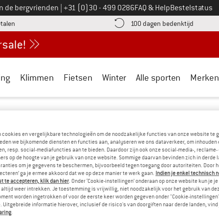
Bel ons op
an de bergvrienden
|
+31 (0)30 - 499 0286
FAQ & Help
Bestelstatus
vind de betalingsinformatie hier! Opent in een infovak
Vind de b
etalen
100 dagen bedenktijd
ing
Klimmen
Fietsen
Winter
Alle sporten
Merken
ack Wolfskin
/
Outdoorkleding
/
Outdoorbroeken
/
Winterbroeken
FSKIN WINTERBROEKEN VOOR DAMES
(0)
n cookies en vergelijkbare technologieën om de noodzakelijke functies van onze website te 
eden we bijkomende diensten en functies aan, analyseren we ons dataverkeer, om inhouden 
n, resp. social-mediafuncties aan te bieden. Daardoor zijn ook onze social-media-, reclame-
ers op de hoogte van je gebruik van onze website. Sommige daarvan bevinden zich in derde 
OMENTEEL HEBBEN WE GEEN PRODUCTEN 
ranties om je gegevens te beschermen, bijvoorbeeld tegen toegang door autoriteiten. Door h
lecteren’ ga je ermee akkoord dat we op deze manier te werk gaan.
Indien je enkel technisch 
ASSORTIMENT...
 te accepteren, klik dan hier
. Onder ‘Cookie-instellingen’ onderaan op onze website kun je 
altijd weer intrekken. Je toestemming is vrijwillig, niet noodzakelijk voor het gebruik van d
kunnen alternatieven aanbieden. Om deze snel te vinden, kun je e
oment worden ingetrokken of voor de eerste keer worden gegeven onder "Cookie-instellingen
 Uitgebreide informatie hierover, inclusief de risico's van doorgiften naar derde landen, vind 
aring
.
» Ga terug naar de vorige pagina
en probeer het met mi