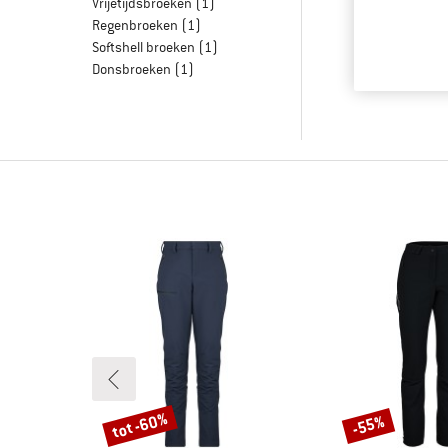
Vrijetijdsbroeken
(1)
Regenbroeken
(1)
Softshell broeken
(1)
Donsbroeken
(1)
tot -60%
-55%
Korting
Korting