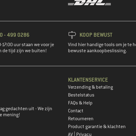
0 - 499 0286
KOOP BEWUST
-17:00 uur staan we voor je
Vind hier handige tools om je te h
n de tijd zijn we buiten!
bewuste aankoopbeslissing.
KLANTENSERVICE
Verzending & betaling
account aan
Bestelstatus
FAQs & Help
ag gedachten uit - We zijn
Contact
je mening!
Retourneren
Product garantie & klachten
|
AV
Privacy