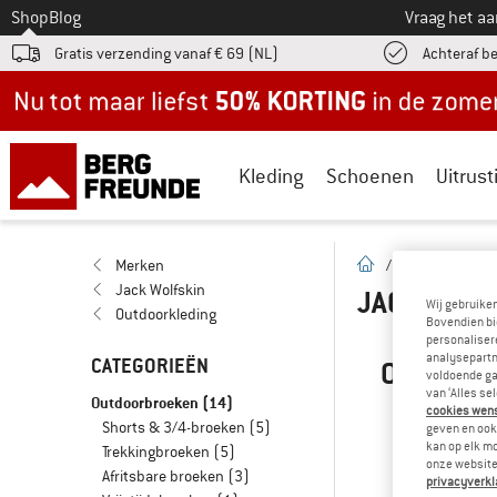
Naar
Shop
Blog
Vraag het a
Gratis verzending vanaf € 69 (NL)
Achteraf b
Nu tot maar liefst -50% in de zomersale!
Kleding
Schoenen
Uitrust
Startpagina
Merken
/
Merken
/
J
Jack Wolfskin
JACK WOL
Wij gebruike
Outdoorkleding
Bovendien bi
personalisere
analysepartn
CATEGORIEËN
OEPS! M
voldoende ga
van ‘Alles se
Outdoorbroeken
(14)
cookies wenst
Shorts & 3/4-broeken
(5)
geven en ook 
... maar we 
kan op elk m
Trekkingbroeken
(5)
onze website.
Afritsbare broeken
(3)
privacyverkl