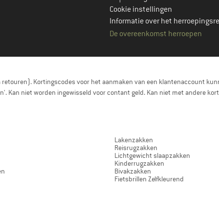
Cookie instellingen
Informatie over het herroepingsr
De overeenkomst herroepen
a retouren). Kortingscodes voor het aanmaken van een klantenaccount kunn
nen'. Kan niet worden ingewisseld voor contant geld. Kan niet met andere 
Lakenzakken
Reisrugzakken
Lichtgewicht slaapzakken
Kinderrugzakken
en
Bivakzakken
Fietsbrillen Zelfkleurend