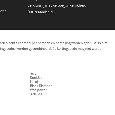
Verklaring inzake toegankelijkheid
echt
Duurzaamheid
en slechts eenmaal per persoon en bestelling worden gebruikt. Is niet
kortingscodes worden gecombineerd. De kortingscode mag niet worden
Teva
Duckfeet
Maloja
Black Diamond
Woolpower
Trollkids