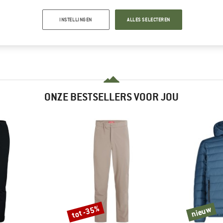
INSTELLINGEN
ALLES SELECTEREN
ONZE BESTSELLERS VOOR JOU
tot -35%
nieuw
Korting
nieuw