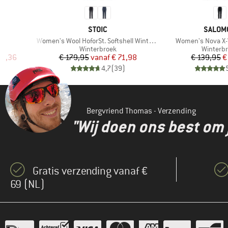
MERK
MERK
STOIC
SALOM
Artikel
Artikel
Women's Wool HoforSt. Softshell Winter Pants
Women's Nova X
Productgroep
Product
Winterbroek
Winterb
de prijs
Prijs
Verlaagde prijs
Pr
Ve
01,36
€ 179,95
vanaf
€ 71,98
€ 139,95
€
)
4,7
(
39
)
Bergvriend Thomas - Verzending
"Wij doen ons best om 
Gratis verzending vanaf €
69 (NL)