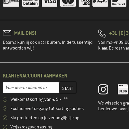
MAIL ONS!
+31 (0)3
Daarna kun jij ook naar buiten. In de tussentijd
Van ma-vr 09:00
antwoorden wij!
klaar. De rest va
KLANTENACCOUNT AANMAKEN
Vul je e-mailadres hier in en maak in de volgende stap je klanten
E-mailadres
Welkomstkorting van € 5,- **
We wisselen gra
Exclusieve toegang tot kortingsacties
benieuwd naar 
Sla producten op je verlanglijstje op
Verjaardagsverrassing