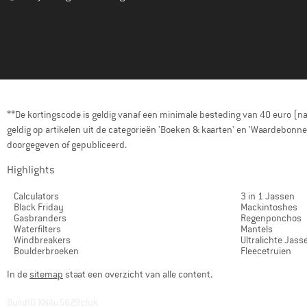
**De kortingscode is geldig vanaf een minimale besteding van 40 euro (n
geldig op artikelen uit de categorieën 'Boeken & kaarten' en 'Waardebon
doorgegeven of gepubliceerd.
Highlights
Calculators
3 in 1 Jassen
Black Friday
Mackintoshes
Gasbranders
Regenponchos
Waterfilters
Mantels
Windbreakers
Ultralichte Jass
Boulderbroeken
Fleecetruien
In de
sitemap
staat een overzicht van alle content.
BuildID XNAu5629cfyk