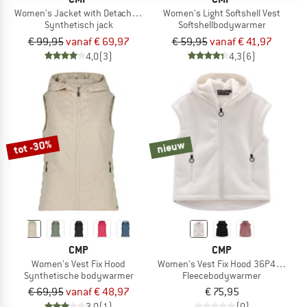
Women's Jacket with Detachable Sleeves
Women's Light Softshell Vest
Synthetisch jack
Softshellbodywarmer
€ 99,95
vanaf € 69,97
€ 59,95
vanaf € 41,97
4,0
(3)
4,3
(6)
tot -30%
nieuw
CMP
CMP
Women's Vest Fix Hood
Women's Vest Fix Hood 36P4566
Synthetische bodywarmer
Fleecebodywarmer
€ 69,95
vanaf € 48,97
€ 75,95
3,0
(1)
(0)