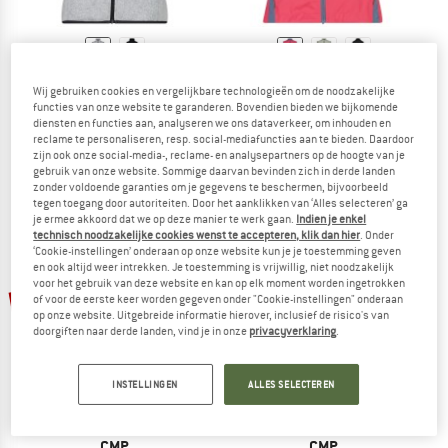
CMP
CMP
Wij gebruiken cookies en vergelijkbare technologieën om de noodzakelijke
Women's Vest Jacquard Knitted
Women's Reflective Vest
functies van onze website te garanderen. Bovendien bieden we bijkomende
Fleecebodywarmer
Fietsbodywarmer
diensten en functies aan, analyseren we ons dataverkeer, om inhouden en
reclame te personaliseren, resp. social-mediafuncties aan te bieden. Daardoor
€ 47,45
€ 35,95
vanaf € 30,56
zijn ook onze social-media-, reclame- en analysepartners op de hoogte van je
3,8
(4)
4,3
(3)
gebruik van onze website. Sommige daarvan bevinden zich in derde landen
zonder voldoende garanties om je gegevens te beschermen, bijvoorbeeld
tegen toegang door autoriteiten. Door het aanklikken van ‘Alles selecteren’ ga
je ermee akkoord dat we op deze manier te werk gaan.
Indien je enkel
technisch noodzakelijke cookies wenst te accepteren, klik dan hier
. Onder
‘Cookie-instellingen’ onderaan op onze website kun je je toestemming geven
en ook altijd weer intrekken. Je toestemming is vrijwillig, niet noodzakelijk
voor het gebruik van deze website en kan op elk moment worden ingetrokken
tot -30%
tot -30%
of voor de eerste keer worden gegeven onder "Cookie-instellingen" onderaan
op onze website. Uitgebreide informatie hierover, inclusief de risico's van
doorgiften naar derde landen, vind je in onze
privacyverklaring
.
INSTELLINGEN
ALLES SELECTEREN
CMP
CMP