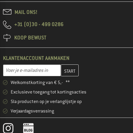
MAIL ONS!
+31 (0)30 - 499 0286
KOOP BEWUST
KLANTENACCOUNT AANMAKEN
Vul je e-mailadres hier in en maak in de volgende stap je klanten
E-mailadres
Welkomstkorting van € 5,- **
Exclusieve toegang tot kortingsacties
Sla producten op je verlanglijstje op
Verjaardagsverrassing