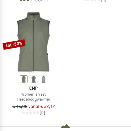
tot -30%
CMP
Women's Vest
Fleecebodywarmer
€ 45,95
vanaf € 32,17
(0)