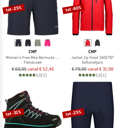
tot -25%
tot -60%
CMP
CMP
Women's Free Bike Bermuda w/ Inner Mesh Underwear
Jacket Zip Hood 3A01787
Fietsbroek
Softshelljack
€ 69,95
vanaf € 52,46
€ 79,95
vanaf € 31,98
5,0
(1)
5,0
(1)
tot -25%
tot -31%