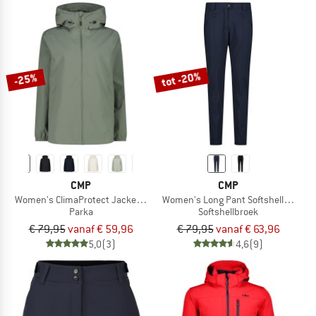
tot -20%
-25%
CMP
CMP
Women's ClimaProtect Jacket Fix Hood
Women's Long Pant Softshell 3A112
Parka
Softshellbroek
€ 79,95
vanaf € 59,96
€ 79,95
vanaf € 63,96
5,0
(3)
4,6
(9)