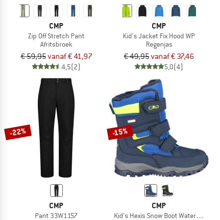
CMP
CMP
Zip Off Stretch Pant
Kid's Jacket Fix Hood WP
Afritsbroek
Regenjas
€ 59,95
vanaf € 41,97
€ 49,95
vanaf € 37,46
4,5
(2)
5,0
(4)
-22%
-15%
CMP
CMP
Pant 33W1157
Kid's Hexis Snow Boot Waterproof