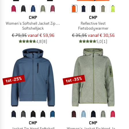
CMP
CMP
Women's Softshell Jacket Zip Hood
Reflective Vest
Softshelljack
Fietsbodywarmer
€ 79,95
vanaf € 59,96
€ 35,95
vanaf € 30,56
4,8
(8)
5,0
(1)
tot -25%
tot -35%
CMP
CMP
Jacket Zip Hood Softshell
Women's Jacket Fix Hood Jacquard