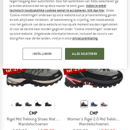
tegen toegang door autoriteiten. Door het aanklikken van ‘Alles selecteren’ ga
je ermee akkoord dat we op deze manier te werk gaan.
Indien je enkel
CMP
CMP
technisch noodzakelijke cookies wenst te accepteren, klik dan hier
. Onder
Trekking Sock Wool Mid
Women's Nyf WP
‘Cookie-instellingen’ onderaan op onze website kun je je toestemming geven
Wandelsokken
Winterschoenen
en ook altijd weer intrekken. Je toestemming is vrijwillig, niet noodzakelijk
€ 15,95
€ 119,95
€ 101,96
voor het gebruik van deze website en kan op elk moment worden ingetrokken
of voor de eerste keer worden gegeven onder "Cookie-instellingen" onderaan
5,0
(1)
5,0
(1)
op onze website. Uitgebreide informatie hierover, inclusief de risico's van
doorgiften naar derde landen, vind je in onze
privacyverklaring
.
INSTELLINGEN
ALLES SELECTEREN
tot -27%
tot -25%
CMP
CMP
Rigel Mid Trekking Shoes Waterproof
Women's Rigel 2.0 Mid Trekking Sho
Wandelschoenen
Wandelschoenen