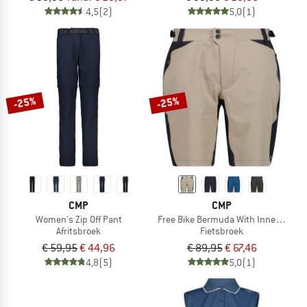
4,5
(2)
5,0
(1)
-25%
-25%
CMP
CMP
Women's Zip Off Pant
Free Bike Bermuda With Inner Mesh
Afritsbroek
Fietsbroek
€ 59,95
€ 44,96
€ 89,95
€ 67,46
4,8
(5)
5,0
(1)