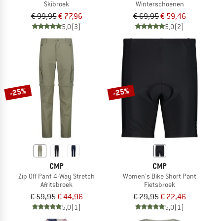
Skibroek
Winterschoenen
€ 99,95
€ 77,96
€ 69,95
€ 59,46
5,0
(3)
5,0
(2)
-25%
-25%
CMP
CMP
Zip Off Pant 4-Way Stretch
Women's Bike Short Pant
Afritsbroek
Fietsbroek
€ 59,95
€ 44,96
€ 29,95
€ 22,46
5,0
(1)
5,0
(1)