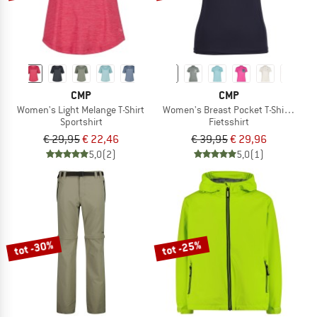
CMP
CMP
Women's Light Melange T-Shirt
Women's Breast Pocket T-Shirt Free 
Sportshirt
Fietsshirt
€ 29,95
€ 22,46
€ 39,95
€ 29,96
5,0
(2)
5,0
(1)
tot -30%
tot -25%