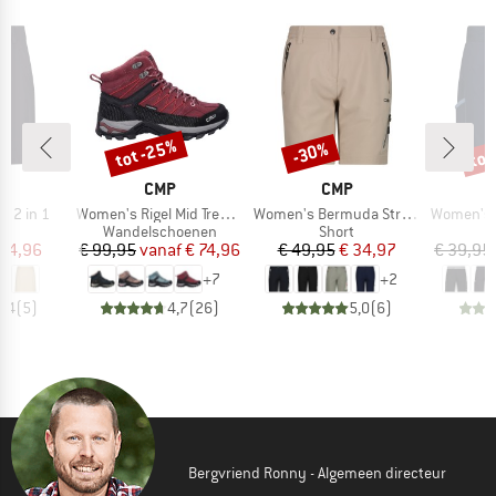
tot -25%
tot
-30%
Korting
Korting
Kort
K
MERK
MERK
CMP
CMP
Artikel
Artikel
Artikel
t 2 in 1
Women's Rigel Mid Trekking Shoes Waterproof
Women's Bermuda Stretch
Women's Ber
uctgroep
Productgroep
Productgroep
Wandelschoenen
Short
ijs
rlaagde prijs
Prijs
Verlaagde prijs
Prijs
Verlaagde prijs
 44,96
€ 99,95
vanaf
€ 74,96
€ 49,95
€ 34,97
€ 39,95
+
7
+
2
4,4
(
5
)
4,7
(
26
)
5,0
(
6
)
Bergvriend Ronny - Algemeen directeur