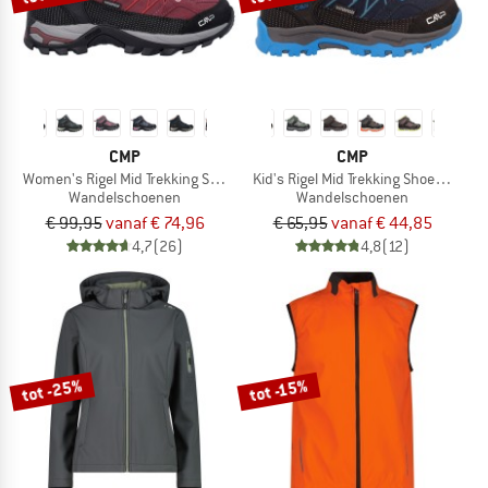
CMP
CMP
Women's Rigel Mid Trekking Shoes Waterproof
Kid's Rigel Mid Trekking Shoes Water
Wandelschoenen
Wandelschoenen
€ 99,95
vanaf € 74,96
€ 65,95
vanaf € 44,85
4,7
(26)
4,8
(12)
tot -25%
tot -15%