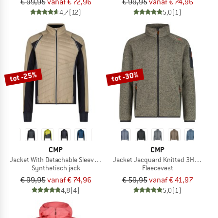
€ 99,95
vanaf € 72,96
€ 99,95
vanaf € 74,96
4,7
(12)
5,0
(1)
tot -25%
tot -30%
CMP
CMP
Jacket With Detachable Sleeves Light Softshell
Jacket Jacquard Knitted 3H60747N
Synthetisch jack
Fleecevest
€ 99,95
vanaf € 74,96
€ 59,95
vanaf € 41,97
4,8
(4)
5,0
(1)