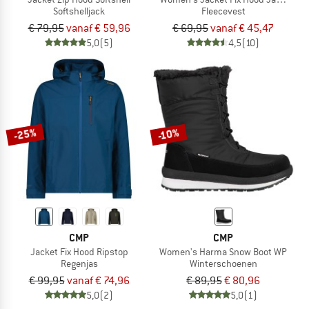
Softshelljack
Fleecevest
€ 79,95
vanaf € 59,96
€ 69,95
vanaf € 45,47
5,0
(5)
4,5
(10)
-25%
-10%
CMP
CMP
Jacket Fix Hood Ripstop
Women's Harma Snow Boot WP
Regenjas
Winterschoenen
€ 99,95
vanaf € 74,96
€ 89,95
€ 80,96
5,0
(2)
5,0
(1)