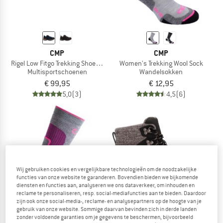
CMP
CMP
Rigel Low Fitgo Trekking Shoes WP 3Q13587
Women's Trekking Wool Sock
Multisportschoenen
Wandelsokken
€ 99,95
€ 12,95
5,0
(3)
4,5
(6)
-15%
Wij gebruiken cookies en vergelijkbare technologieën om de noodzakelijke
functies van onze website te garanderen. Bovendien bieden we bijkomende
diensten en functies aan, analyseren we ons dataverkeer, om inhouden en
reclame te personaliseren, resp. social-mediafuncties aan te bieden. Daardoor
zijn ook onze social-media-, reclame- en analysepartners op de hoogte van je
gebruik van onze website. Sommige daarvan bevinden zich in derde landen
zonder voldoende garanties om je gegevens te beschermen, bijvoorbeeld