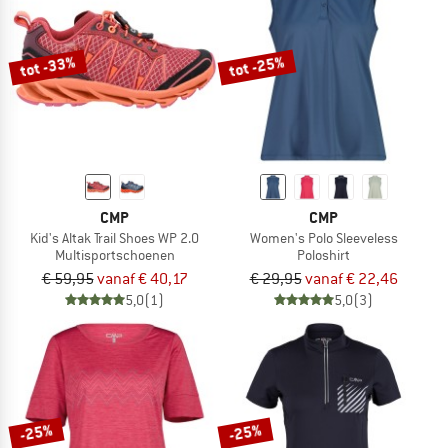
tot -33%
tot -25%
CMP
CMP
Kid's Altak Trail Shoes WP 2.0
Women's Polo Sleeveless
Multisportschoenen
Poloshirt
€ 59,95
vanaf € 40,17
€ 29,95
vanaf € 22,46
5,0
(1)
5,0
(3)
-25%
-25%