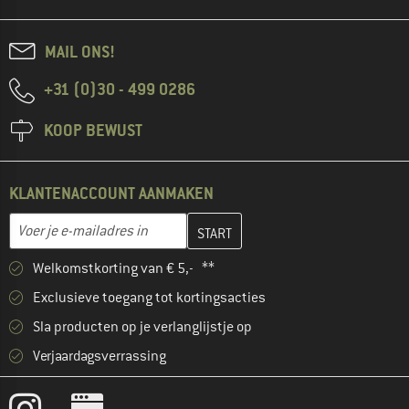
MAIL ONS!
+31 (0)30 - 499 0286
KOOP BEWUST
KLANTENACCOUNT AANMAKEN
Vul je e-mailadres hier in en maak in de volgende stap je klanten
E-mailadres
Welkomstkorting van € 5,- **
Exclusieve toegang tot kortingsacties
Sla producten op je verlanglijstje op
Verjaardagsverrassing