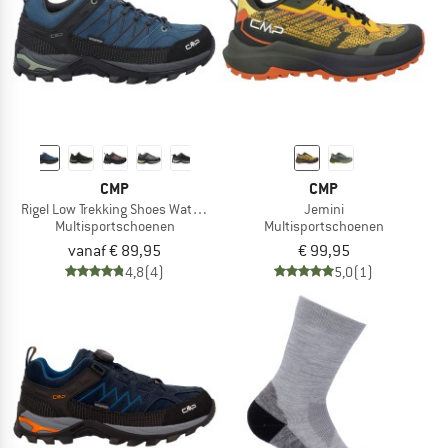
CMP
CMP
Rigel Low Trekking Shoes Waterproof
Jemini
Multisportschoenen
Multisportschoenen
vanaf € 89,95
€ 99,95
4,8
(4)
5,0
(1)