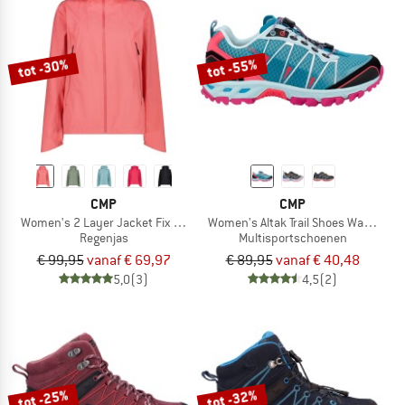
tot -30%
tot -55%
CMP
CMP
Women's 2 Layer Jacket Fix Hood
Women's Altak Trail Shoes Waterproo
Regenjas
Multisportschoenen
€ 99,95
vanaf € 69,97
€ 89,95
vanaf € 40,48
5,0
(3)
4,5
(2)
tot -25%
tot -32%