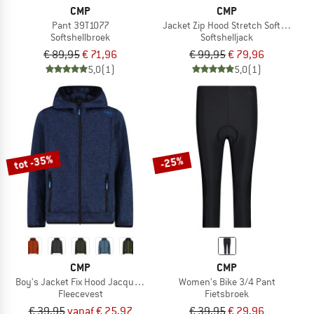
CMP
CMP
Pant 39T1077
Jacket Zip Hood Stretch Softshell
Softshellbroek
Softshelljack
€ 89,95
€ 71,96
€ 99,95
€ 79,96
5,0
(1)
5,0
(1)
tot -35%
-25%
CMP
CMP
Boy's Jacket Fix Hood Jacquard Knitted
Women's Bike 3/4 Pant
Fleecevest
Fietsbroek
€ 39,95
vanaf € 25,97
€ 39,95
€ 29,96