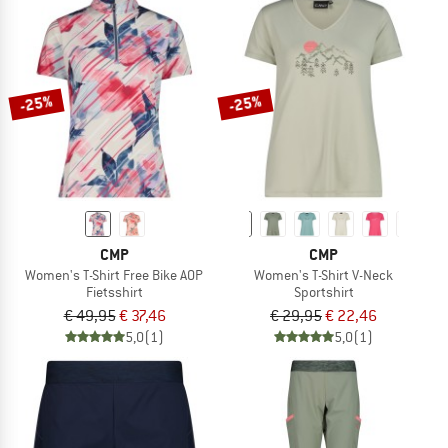
-25%
-25%
CMP
CMP
Women's T-Shirt Free Bike AOP
Women's T-Shirt V-Neck
Fietsshirt
Sportshirt
€ 49,95
€ 37,46
€ 29,95
€ 22,46
5,0
(1)
5,0
(1)