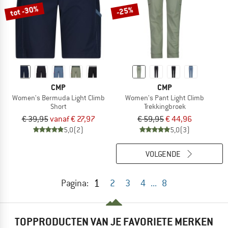
tot -30%
-25%
CMP
CMP
Women's Bermuda Light Climb
Women's Pant Light Climb
Short
Trekkingbroek
€ 39,95
vanaf € 27,97
€ 59,95
€ 44,96
5,0
(2)
5,0
(3)
VOLGENDE
1
Pagina:
2
3
4
...
8
TOPPRODUCTEN VAN JE FAVORIETE MERKEN