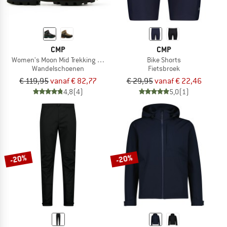
CMP
CMP
Women's Moon Mid Trekking Shoe Waterproof
Bike Shorts
Wandelschoenen
Fietsbroek
€ 119,95
vanaf € 82,77
€ 29,95
vanaf € 22,46
4,8
(4)
5,0
(1)
-20%
-20%